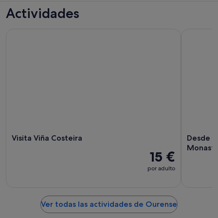
Actividades
Visita Viña Costeira
Desde Sant
Visita Viña Costeira
Desde Sa
Monaste
15 €
por adulto
Ver todas las actividades de Ourense