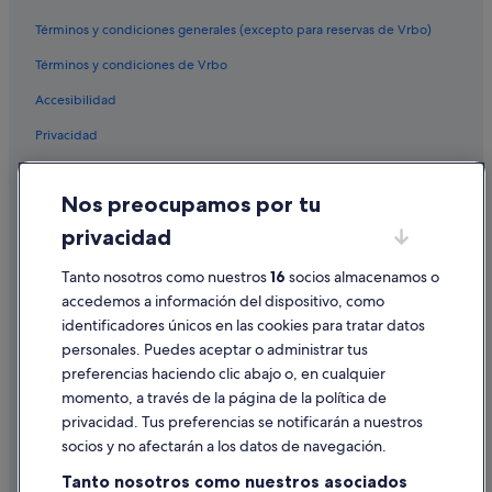
Hoteles históricos en Ourense
Términos y condiciones generales (excepto para reservas de Vrbo)
Hoteles cerca de Iglesia de Santa Eufemia
Términos y condiciones de Vrbo
B&B en O Picouto
Accesibilidad
Hotusa hoteles en Ourense
Privacidad
Pensiones en Ourense
Cookies
Hoteles para bodas en Ourense
Nos preocupamos por tu
Condiciones de uso
Hoteles cerca de Termas de Outariz
privacidad
Información legal/contacto
Nh Hotels en Ourense
Tanto nosotros como nuestros
16
socios almacenamos o
Pautas sobre el contenido y cómo denunciar contenido
Hoteles cerca de Recinto ferial Expourense
accedemos a información del dispositivo, como
identificadores únicos en las cookies para tratar datos
Hoteles de golf en Ourense
Ayuda
personales. Puedes aceptar o administrar tus
Hoteles cerca de Catedral de Orense
Ayuda
preferencias haciendo clic abajo o, en cualquier
Albergues en Ourense
momento, a través de la página de la política de
Cancelar un vuelo
privacidad. Tus preferencias se notificarán a nuestros
Hoteles cerca de Puente del Milenio
Cancelar una reserva de hotel o de un alquiler vacacional
socios y no afectarán a los datos de navegación.
Cabañas en Ourense
Plazos de reembolso
Tanto nosotros como nuestros asociados
Villas en Provincia de Orense