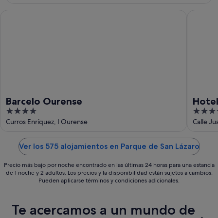
ago
de
-
semana,
Barcelo Ourense
Hotel Fra
11
14
ago
ago
-
16
ago
Barcelo Ourense
Hotel
4
4
out
out
Curros Enríquez, I Ourense
Calle J
of
of
5
5
Ver los 575 alojamientos en Parque de San Lázaro
Precio más bajo por noche encontrado en las últimas 24 horas para una estancia
de 1 noche y 2 adultos. Los precios y la disponibilidad están sujetos a cambios.
Pueden aplicarse términos y condiciones adicionales.
Te acercamos a un mundo de