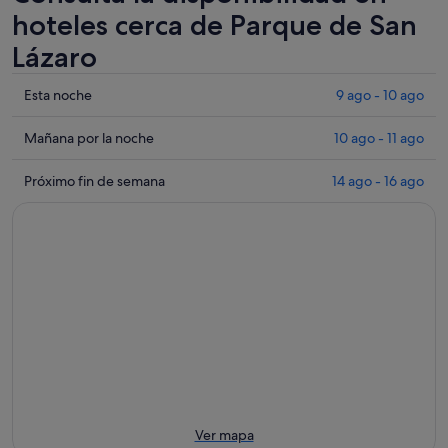
hoteles cerca de Parque de San
Lázaro
Comprueba
Esta noche
9 ago - 10 ago
los
precios
Comprueba
Mañana por la noche
10 ago - 11 ago
cerca
los
de
precios
Comprueba
Próximo fin de semana
14 ago - 16 ago
Parque
cerca
los
de
de
precios
San
Parque
cerca
Lázaro
de
de
para
San
Parque
esta
Lázaro
de
noche,
para
San
9
mañana
Lázaro
ago
por
para
-
la
el
10
noche,
próximo
ago
10
fin
Ver mapa