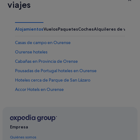
viajes
Alojamientos
Vuelos
Paquetes
Coches
Alquileres de vacaci
Casas de campo en Ourense
Ourense hoteles
Cabañas en Provincia de Orense
Pousadas de Portugal hoteles en Ourense
Hoteles cerca de Parque de San Lázaro
Accor Hotels en Ourense
Hoteles cerca de Termas de Ourense
Casas de huéspedes en Ourense
Villas en Ourense
Hoteles cerca de Estación de tren de Ourense
Empresa
Apartamentos en Ourense
Quiénes somos