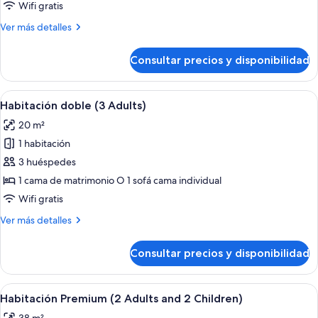
doble
Wifi gratis
de
Más
Ver más detalles
uso
detalles
individual
de
Consultar precios y disponibilidad
Habitación
doble
de
Abrir
Habitación de hotel con dos camas, un e
5
uso
Habitación doble (3 Adults)
todas
individual
20 m²
las
1 habitación
fotos
de
3 huéspedes
Habitación
1 cama de matrimonio O 1 sofá cama individual
doble
Wifi gratis
(3
Más
Ver más detalles
Adults)
detalles
de
Consultar precios y disponibilidad
Habitación
doble
(3
Abrir
Habitación de hotel moderna con una 
7
Adults)
Habitación Premium (2 Adults and 2 Children)
todas