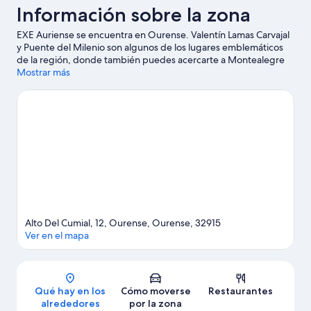
Información sobre la zona
EXE Auriense se encuentra en Ourense. Valentín Lamas Carvajal
y Puente del Milenio son algunos de los lugares emblemáticos
de la región, donde también puedes acercarte a Montealegre
Club de Golf y Bodega Val de Souto si buscas unas vacaciones
Mostrar más
activas. Dedica algo de tiempo a descubrir cuáles son las
actividades de la zona, entre las que se incluye el golf.
Ver guía
de viaje de Ourense
Alto Del Cumial, 12, Ourense, Ourense, 32915
Ver en el mapa
Mapa
Qué hay en los
Cómo moverse
Restaurantes
alrededores
por la zona