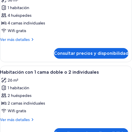
38 m²
las
1 habitación
fotos
de
4 huéspedes
Habitación
4 camas individuales
Premium
Wifi gratis
(2
Más
Ver más detalles
Adults
detalles
and
de
Consultar precios y disponibilidad
Habitación
2
Premium
Children)
(2
Abrir
Habitación de hotel con cama, escritori
6
Adults
Habitación con 1 cama doble o 2 individuales
todas
and
26 m²
2
las
Children)
1 habitación
fotos
de
2 huéspedes
Habitación
2 camas individuales
con
Wifi gratis
1
Más
Ver más detalles
cama
detalles
doble
de