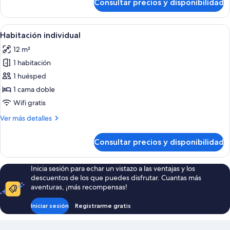
Consultar precios y disponibilidad
Habitación
o
con
2
1
Abrir
Habitación de hotel con una cama, un 
individuales
3
cama
Habitación individual
todas
doble
12 m²
o
las
2
1 habitación
fotos
individuales
de
1 huésped
Habitación
1 cama doble
individual
Wifi gratis
Más
Ver más detalles
detalles
de
Consultar precios y disponibilidad
Habitación
individual
Inicia sesión para echar un vistazo a las ventajas y los
descuentos de los que puedes disfrutar. Cuantas más
aventuras, ¡más recompensas!
Iniciar sesión
Registrarme gratis