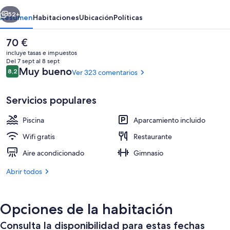
erior
Siguiente
52+
Resumen
Habitaciones
Ubicación
Políticas
El
70 €
precio
incluye tasas e impuestos
actual
Del 7 sept al 8 sept
es
Comentarios
Muy bueno
8,2
Ver 323 comentarios
8,2 de 10
de
70 €
Servicios populares
Piscina
Aparcamiento incluido
Se ofrece un desayuno bufé todos los d
Wifi gratis
Restaurante
Aire acondicionado
Gimnasio
Abrir todos
Opciones de la habitación
Consulta la disponibilidad para estas fechas