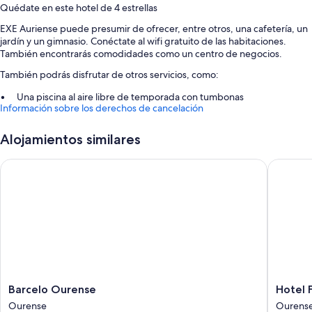
Quédate en este hotel de 4 estrellas
EXE Auriense puede presumir de ofrecer, entre otros, una cafetería, un
jardín y un gimnasio. Conéctate al wifi gratuito de las habitaciones.
También encontrarás comodidades como un centro de negocios.
También podrás disfrutar de otros servicios, como:
Una piscina al aire libre de temporada con tumbonas
Información sobre los derechos de cancelación
Aparcamiento gratis
Desayuno bufé (de pago), un punto de recarga para coches y
Alojamientos similares
servicio de registro de salida exprés
Una máquina expendedora, consigna de equipaje y espacios sin
Barcelo Ourense
Hotel Fra
humos
Características de la habitación
Las 134 habitaciones brindan características entre las que se incluyen
aire acondicionado, por no hablar de otras comodidades, tales como
wifi gratis y cajas fuertes.
Además, otros servicios de los que disfrutarás incluyen:
Barcelo
Hotel
Barcelo Ourense
Hotel F
Filtros de té y café reutilizables, reciclaje y bombillas LED
Ourense
Francisc
Ourense
Ourens
Baños con artículos de higiene personal ecológicos y bañeras