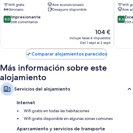
Ourense
II
Wifi gratis
Aire acondicionado
Wifi gr
Ourens
Televisiones de pantalla plana con canales por satélite
Gimnasio
Desayuno disponible
Aire a
Armarios o roperos, productos de limpieza ecológicos y servicio de
9.0
8.6
Impresionante
Exc
9,0
8,6
limpieza diario
sobre
sobre
268 comentarios
233 
10,
10,
El
104 €
Impresionante,
Excelent
precio
268 comentarios
233 com
incluye tasas e impuestos
actual
Del 1 sept al 2 sept
es
de
Comparar alojamientos parecidos
104 €
Más información sobre este
alojamiento
Servicios del alojamiento
Internet
Wifi gratis en todas las habitaciones
Wifi gratis disponible en algunas zonas comunes
Aparcamiento y servicios de transporte