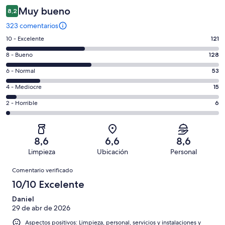
Muy bueno
8,2
323 comentarios
121
10 - Excelente
121
comentarios
128
8 - Bueno
128
de
comentarios
un
53
6 - Normal
53
de
total
comentarios
un
15
4 - Mediocre
15
de
de
total
comentarios
323
un
6
2 - Horrible
6
de
de
con
total
comentarios
323
un
una
de
de
con
total
puntuación
323
un
una
de
8,6
6,6
8,6
de
con
total
puntuación
323
Limpieza
Ubicación
Personal
10
una
de
de
con
Comentarios
-
puntuación
323
8
Comentario verificado
una
Excelente
de
con
-
puntuación
10/10 Excelente
6
una
Bueno
de
-
puntuación
Daniel
4
Normal
29 de abr de 2026
de
-
2
Aspectos positivos: Limpieza, personal, servicios y instalaciones y
Mediocre