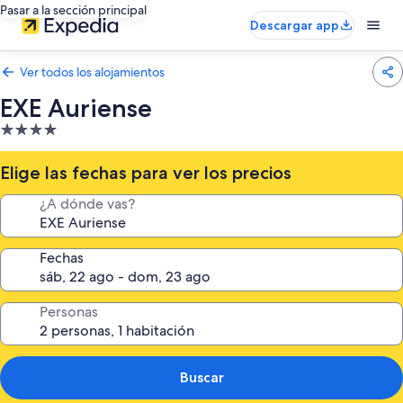
Pasar a la sección principal
Descargar app
Ver todos los alojamientos
EXE Auriense
Alojamiento
de
4.0 estrellas
Elige las fechas para ver los precios
¿A dónde vas?
Fechas
Personas
Buscar