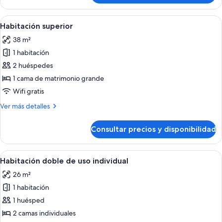
y
Triple
1
2
Abrir
Habitación de hotel con una cama, una 
niño
4
Adultos
Habitación superior
todas
y
38 m²
1
las
niño
1 habitación
fotos
de
2 huéspedes
Habitación
1 cama de matrimonio grande
superior
Wifi gratis
Más
Ver más detalles
detalles
de
Consultar precios y disponibilidad
Habitación
superior
Abrir
Minibar, caja fuerte, cortinas opacas y 
4
Habitación doble de uso individual
todas
26 m²
las
1 habitación
fotos
de
1 huésped
Habitación
2 camas individuales