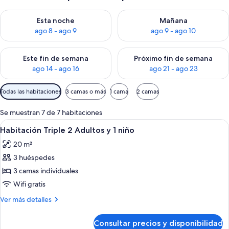
Consulta la disponibilidad para esta noche, ago 8 - ago 9
Consulta la disponibilidad pa
Esta noche
Mañana
ago 8 - ago 9
ago 9 - ago 10
Consulta la disponibilidad para este fin de semana, ago 14 - a
Consulta la disponibilidad par
Este fin de semana
Próximo fin de semana
ago 14 - ago 16
ago 21 - ago 23
Filtros
Todas las habitaciones
3 camas o más
1 cama
2 camas
disponibles
para
Se muestran 7 de 7 habitaciones
las
Abrir
Habitación de hotel con dos camas, un e
6
Habitación Triple 2 Adultos y 1 niño
habitaciones
todas
20 m²
las
3 huéspedes
fotos
de
3 camas individuales
Habitación
Wifi gratis
Triple
Más
Ver más detalles
2
detalles
Adultos
de
Consultar precios y disponibilidad
Habitación