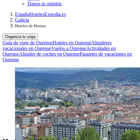
Danos tu opinión
España
Hoteles
Expedia.es
Galicia
Hoteles de Hotusa
Organiza tu viaje
Guía de viaje de Ourense
Hoteles en Ourense
Alquileres
vacacionales en Ourense
Vuelos a Ourense
Actividades en
Ourense
Alquiler de coches en Ourense
Paquetes de vacaciones en
Ourense