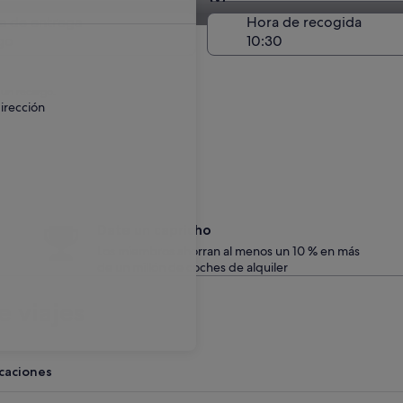
Entrega en el lugar de 
a de entrega
Hora de recogida
go
 un recargo.
irección
Date un capricho
Los miembros ahorran al menos un 10 % en más
de un millón de coches de alquiler
 viajes
acaciones