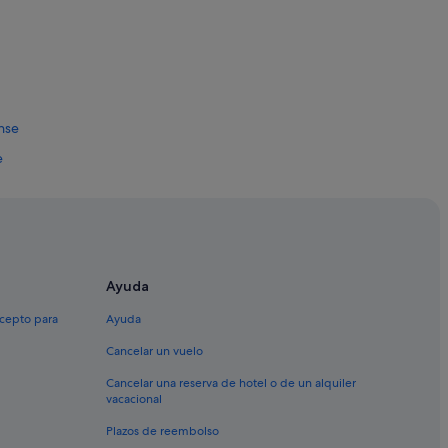
nse
e
 Ourense
Ayuda
xcepto para
Ayuda
Cancelar un vuelo
se
Cancelar una reserva de hotel o de un alquiler
vacacional
Plazos de reembolso