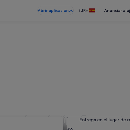
•
Abrir aplicación
EUR
Anunciar alo
e coches de tipo Furgoneta
Entrega en el lugar de 