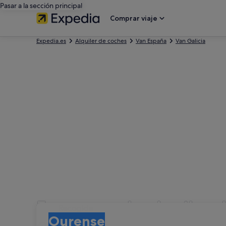
Pasar a la sección principal
Comprar viaje
Expedia.es
Alquiler de coches
Van España
Van Galicia
Empresas de alquiler d
Recogida
Recogida
Ourense