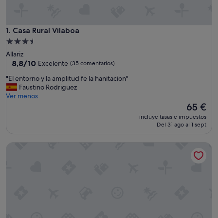
Casa Rural Vilaboa
1. Casa Rural Vilaboa
Alojamiento
de
Allariz
3.5 estrellas
8.8
8,8/10
Excelente
(35 comentarios)
sobre
"
"El entorno y la amplitud fe la hanitacion"
10,
E
Faustino Rodriguez
Excelente,
l
Ver menos
(35 comentarios)
e
El
65 €
n
precio
incluye tasas e impuestos
t
actual
Del 31 ago al 1 sept
o
es
r
de
Casa do Mosteiro
n
65 €
o
y
l
a
a
m
p
l