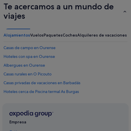
Te acercamos a un mundo de
viajes
Alojamientos
Vuelos
Paquetes
Coches
Alquileres de vacaciones
Casas de campo en Ourense
Hoteles con spa en Ourense
Albergues en Ourense
Casas rurales en O Picouto
Casas privadas de vacaciones en Barbadás
Hoteles cerca de Piscina termal As Burgas
Hoteles de 5 estrellas en Ourense
Albergues en O Picouto
Hoteles baratos en Ourense
Empresa
B&B en O Picouto