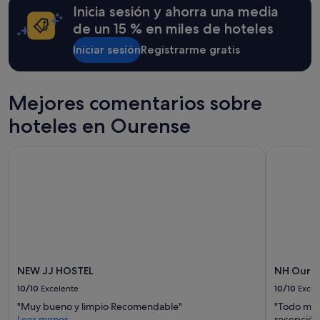
Inicia sesión y ahorra una media
para
una
de un 15 % en miles de hoteles
estancia
Iniciar sesión
Registrarme gratis
de
1 noche
y
2 adultos.
Mejores comentarios sobre
Los
precios
hoteles en Ourense
y
la
NEW JJ HOSTEL
NH Ouren
disponibilidad
están
sujetos
a
cambios.
Pueden
aplicarse
términos
y
condiciones
NEW JJ HOSTEL
NH Oure
adicionales.
10/10
Excelente
10/10
Excel
"Muy bueno y limpio Recomendable"
"Todo muy 
Leer menos
recepción