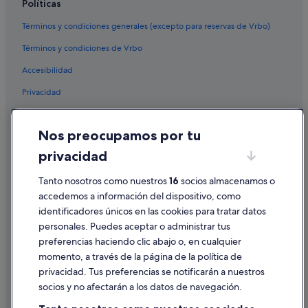
Políticas
Hoteles de 3 estrellas en Ourense
Términos y condiciones generales (excepto para reservas de Vrbo)
Hoteles cerca de Termas de Outariz
Términos y condiciones de Vrbo
Pensiones en O Picouto
Accesibilidad
Hoteles cerca de Ayuntamiento Casa do Concello
Privacidad
Hoteles con restaurante en Ourense
Hoteles que aceptan mascotas en Ourense
Cookies
Nos preocupamos por tu
Apartamentos en Provincia de Orense
Condiciones de uso
privacidad
Hoteles de lujo en Ourense
Información legal/contacto
Hoteles boutique en Ourense
Tanto nosotros como nuestros
16
socios almacenamos o
Pautas sobre el contenido y cómo denunciar contenido
accedemos a información del dispositivo, como
Hoteles con gimnasio en Ourense
identificadores únicos en las cookies para tratar datos
Ayuda
Pensiones en Estación de tren de Orense-San Francisco
personales. Puedes aceptar o administrar tus
Ayuda
Accor Hotels en Ourense
preferencias haciendo clic abajo o, en cualquier
momento, a través de la página de la política de
Albergues en O Pereiro de Aguiar
Cancelar un vuelo
privacidad. Tus preferencias se notificarán a nuestros
Villas en Provincia de Orense
Cancelar una reserva de hotel o de un alquiler vacacional
socios y no afectarán a los datos de navegación.
Condominios en Ourense
Plazos de reembolso