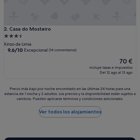
i
t
u
d
f
Casa do Mosteiro
2. Casa do Mosteiro
e
Alojamiento
l
de
Xinzo de Limia
a
3.5 estrellas
9.6
9,6/10
Excepcional
(14 comentarios)
h
sobre
a
El
70 €
10,
n
precio
Excepcional,
i
incluye tasas e impuestos
actual
(14 comentarios)
Del 12 ago al 13 ago
t
es
a
de
c
70 €
Precio
Precio más bajo por noche encontrado en las últimas 24 horas para una
i
estancia de 1 noche y 2 adultos. Los precios y la disponibilidad están sujetos a
más
o
cambios. Pueden aplicarse términos y condiciones adicionales.
bajo
n
por
"
noche
Ver todos los alojamientos
encontrado
en
las
últimas
24 horas