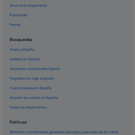
Anuncia tu alojamiento
Villas en Provincia de Orense
Publicidad
Chalets en O Pereiro de Aguiar
Prensa
Hoteles cerca de Piscina termal As Burgas
Hoteles cerca de Iglesia de Nuestra Señora de la Asunción
Búsquedas
Hoteles que aceptan mascotas en Ourense
Viajes a España
Hoteles con piscina en Ourense
Hoteles en España
Casas rurales en Coles
Alquileres vacacionales España
Hoteles cerca de Catedral de Orense
Paquetes de viaje a España
Hoteles boutique en Ourense
Vuelos baratos en España
Casas de campo en O Pereiro de Aguiar
Alquiler de coches en España
Paradores hoteles en Coles
Casas de huéspedes en Ourense
Todos los alojamientos
Hoteles con restaurante en Ourense
Políticas
Casas rurales en O Pereiro de Aguiar
Términos y condiciones generales (excepto para reservas de Vrbo)
Paradores hoteles en Ourense