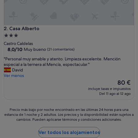
a
b
i
t
a
Casa Alberto
2. Casa Alberto
c
Alojamiento
i
de
Castro Caldelas
ó
3.0 estrellas
8.0
8,0/10
Muy bueno
(21 comentarios)
n
sobre
m
"
"Personal muy amable y atento. Limpieza excelente. Mención
10,
u
P
especial a la ternera al Mencía, espectacular."
Muy
y
e
David
bueno,
l
r
Ver menos
(21 comentarios)
i
s
El
80 €
m
o
precio
p
incluye tasas e impuestos
n
actual
Del 11 ago al 12 ago
i
a
es
a
l
de
y
m
80 €
Precio
Precio más bajo por noche encontrado en las últimas 24 horas para una
p
u
estancia de 1 noche y 2 adultos. Los precios y la disponibilidad están sujetos a
más
e
y
cambios. Pueden aplicarse términos y condiciones adicionales.
bajo
r
a
por
s
m
noche
Ver todos los alojamientos
o
a
encontrado