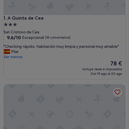
A Quinta de Cea
1. A Quinta de Cea
Alojamiento
de
San Cristovo de Cea
3.0 estrellas
9.6
9,6/10
Excepcional
(18 comentarios)
sobre
"
"Checking rápido, habitación muy limpia y personal muy amable"
10,
C
Pilar
Excepcional,
h
Ver menos
(18 comentarios)
e
El
78 €
c
precio
incluye tasas e impuestos
k
actual
Del 19 ago al 20 ago
i
es
n
de
Casa Alberto
g
78 €
r
á
p
i
d
o
,
h