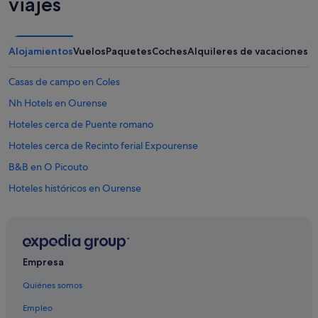
viajes
Alojamientos
Vuelos
Paquetes
Coches
Alquileres de vacaciones
Casas de campo en Coles
Nh Hotels en Ourense
Hoteles cerca de Puente romano
Hoteles cerca de Recinto ferial Expourense
B&B en O Picouto
Hoteles históricos en Ourense
Hoteles con gimnasio en Ourense
Apartamentos en Provincia de Orense
Casas privadas de vacaciones en O Pereiro de Aguiar
Empresa
Accor Hotels en Ourense
Quiénes somos
Pensiones en Coles
Empleo
Hoteles de 5 estrellas en Ourense