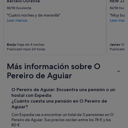
condiciones
Barcelo Ourense
NEW JJ 
n
adicionales.
10/10
Excelente
10/10
Excel
t
e
"Cuatro noches y de maravilla"
"Muy buen
.
Leer menos
Leer men
M
e
n
c
Borja
Viaje de 4 noches
Javier
Viaj
i
Publicado hace 20 horas
Publicado h
ó
n
e
Más información sobre O
s
p
Pereiro de Aguiar
e
c
i
O Pereiro de Aguiar: Encuentra una pensión o un
a
hostal con Expedia
l
¿Cuánto cuesta una pensión en O Pereiro de
a
Aguiar?
l
a
Con Expedia vas a encontrar un total de 3 pensiones en O
t
Pereiro de Aguiar. Sus precios oscilan entre los 78 € y los
e
80 €.
r