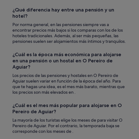
n
¿Qué diferencia hay entre una pensión y un
e
hotel?
r
a
Por norma general, en las pensiones siempre vas a
a
encontrar precios más bajos si los comparas con los de los
l
hoteles tradicionales. Además, al ser más pequeñas, las
M
pensiones suelen ser alojamientos más íntimos y tranquilos.
e
n
¿Cuál es la época más económica para alojarse
c
en una pensión o un hostal en O Pereiro de
í
a
Aguiar?
,
Los precios de las pensiones y hostales en O Pereiro de
e
Aguiar suelen variar en función de la época del año. Para
s
que te hagas una idea, es el mes más barato, mientras que
p
los precios son más elevados en .
e
c
¿Cuál es el mes más popular para alojarse en O
t
a
Pereiro de Aguiar?
c
La mayoría de los turistas elige los meses de para visitar O
u
Pereiro de Aguiar. Por el contrario, la temporada baja se
l
corresponde con los meses de .
a