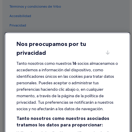
Términos y condiciones de Vrbo
Hoteles cerca de Parque Tecnológico Tecnópole
Accesibilidad
Hoteles cerca de Montealegre Club de Golf
Privacidad
Albergues en Ourense
Hoteles cerca de Iglesia de Santa Eufemia
Cookies
Nos preocupamos por tu
Hoteles de 4 estrellas en Ourense
Condiciones de uso
privacidad
Pensiones en Ourense
Información legal/contacto
Apartoteles en Provincia de Orense
Tanto nosotros como nuestros
16
socios almacenamos o
Pautas sobre el contenido y cómo denunciar contenido
accedemos a información del dispositivo, como
Hoteles cerca de Centro de interpretación As Burgas
identificadores únicos en las cookies para tratar datos
Ayuda
Pensiones en O Picouto
personales. Puedes aceptar o administrar tus
Ayuda
Villas en Ourense
preferencias haciendo clic abajo o, en cualquier
momento, a través de la página de la política de
Casas de huéspedes en O Pereiro de Aguiar
Cancelar un vuelo
privacidad. Tus preferencias se notificarán a nuestros
Cabañas en O Pereiro de Aguiar
Cancelar una reserva de hotel o de un alquiler vacacional
socios y no afectarán a los datos de navegación.
Coles hoteles
Plazos de reembolso
Tanto nosotros como nuestros asociados
Albergues en O Picouto
tratamos los datos para proporcionar:
Utilizar un cupón de Expedia