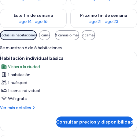
Consulta la disponibilidad para este fin de semana, ago 14 - a
Consulta la disponibilidad par
Este fin de semana
Próximo fin de semana
ago 14 - ago 16
ago 21 - ago 23
Filtros
Todas las habitaciones
1 cama
3 camas o más
2 camas
disponibles
para
Se muestran 6 de 6 habitaciones
las
Abrir
Una habitación de hotel con una cama,
2
Habitación individual básica
habitaciones
todas
Vistas a la ciudad
las
1 habitación
fotos
de
1 huésped
Habitación
1 cama individual
individual
Wifi gratis
básica
Más
Ver más detalles
detalles
de
Consultar precios y disponibilidad
Habitación
individual
básica