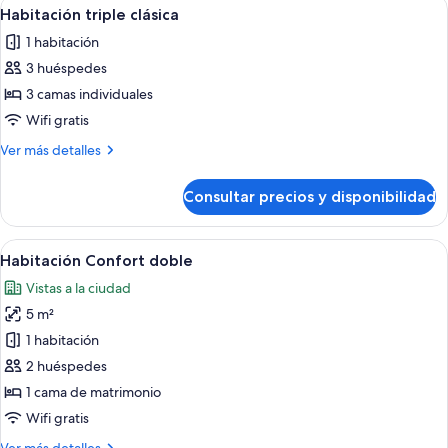
Abrir
Habitación de hotel con tres camas, ca
1
Habitación triple clásica
todas
1 habitación
las
3 huéspedes
fotos
de
3 camas individuales
Habitación
Wifi gratis
triple
Más
Ver más detalles
clásica
detalles
de
Consultar precios y disponibilidad
Habitación
triple
clásica
Abrir
Un dormitorio con cama, ventana con c
4
Habitación Confort doble
todas
Vistas a la ciudad
las
5 m²
fotos
de
1 habitación
Habitación
2 huéspedes
Confort
1 cama de matrimonio
doble
Wifi gratis
Más