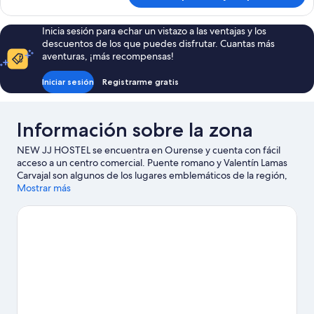
estándar
doble
Inicia sesión para echar un vistazo a las ventajas y los
descuentos de los que puedes disfrutar. Cuantas más
aventuras, ¡más recompensas!
Iniciar sesión
Registrarme gratis
Información sobre la zona
NEW JJ HOSTEL se encuentra en Ourense y cuenta con fácil
acceso a un centro comercial. Puente romano y Valentín Lamas
Carvajal son algunos de los lugares emblemáticos de la región,
cuya belleza natural puedes admirar en Cañón del Sil y Piscina
Mostrar más
termal As Burgas.
Ver guía de viaje de Ourense
Ver más albergues en Ourense