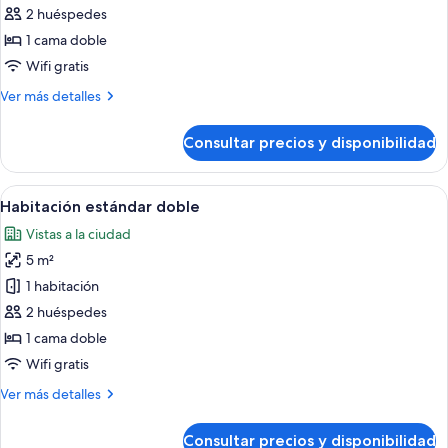
o
2 huéspedes
fotos
2
de
1 cama doble
individuales
Habitación
Wifi gratis
básica
Más
Ver más detalles
doble,
detalles
no
de
Consultar precios y disponibilidad
Habitación
fumadores,
básica
vistas
doble,
Abrir
Un dormitorio con una cama, un escrito
al
2
no
Habitación estándar doble
todas
fumadores,
patio
Vistas a la ciudad
vistas
las
al
5 m²
fotos
patio
de
1 habitación
Habitación
2 huéspedes
estándar
1 cama doble
doble
Wifi gratis
Más
Ver más detalles
detalles
de
Consultar precios y disponibilidad
Habitación