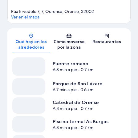
Rúa Ervedelo 7, 7, Ourense, Orense, 32002
Ver en el mapa
Mapa
Qué hay en los
Cómo moverse
Restaurantes
alrededores
por la zona
Puente romano
A 8 min a pie
- 0.7 km
Parque de San Lázaro
A 7 min a pie
- 0.6 km
Catedral de Orense
A 8 min a pie
- 0.7 km
Piscina termal As Burgas
A 8 min a pie
- 0.7 km