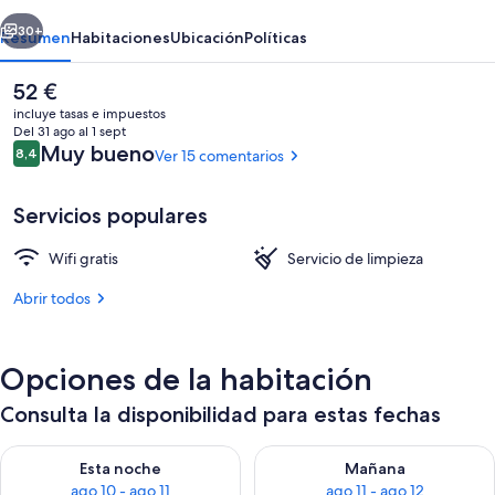
erior
Siguiente
30+
Resumen
Habitaciones
Ubicación
Políticas
El
52 €
precio
incluye tasas e impuestos
actual
Del 31 ago al 1 sept
es
Comentarios
Muy bueno
8,4
Ver 15 comentarios
8,4 de 10
de
52 €
Servicios populares
Wifi gratis
Servicio de limpieza
Piscina
Abrir todos
Opciones de la habitación
Consulta la disponibilidad para estas fechas
Consulta la disponibilidad para esta noche, ago 10 - ago 11
Consulta la disponibilidad par
Esta noche
Mañana
ago 10 - ago 11
ago 11 - ago 12