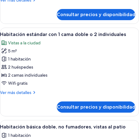
Ver más detalles
detalles
de
Consultar precios y disponibilidad
Habitación
Confort
doble
Abrir
Habitación de hotel con dos camas, ca
6
Habitación estándar con 1 cama doble o 2 individuales
todas
Vistas a la ciudad
las
5 m²
fotos
de
1 habitación
Habitación
2 huéspedes
estándar
2 camas individuales
con
Wifi gratis
1
Más
Ver más detalles
cama
detalles
doble
de
Consultar precios y disponibilidad
o
Habitación
estándar
2
con
Abrir
Una cama con cabecera negra, colcha c
individuales
2
1
Habitación básica doble, no fumadores, vistas al patio
todas
cama
1 habitación
doble
las