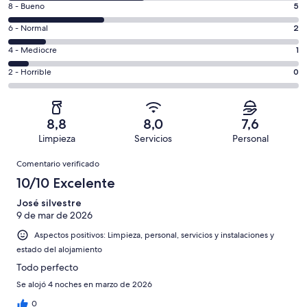
5
8 - Bueno
5
de
comentarios
un
2
6 - Normal
2
de
total
comentarios
un
1
4 - Mediocre
1
de
de
total
comentarios
15
un
0
2 - Horrible
0
de
de
con
total
comentarios
15
un
una
de
de
con
total
puntuación
15
un
una
de
8,8
8,0
7,6
de
con
total
puntuación
15
Limpieza
Servicios
Personal
10
una
de
de
con
Comentarios
-
puntuación
15
8
Comentario verificado
una
Excelente
de
con
-
puntuación
10/10 Excelente
6
una
Bueno
de
-
puntuación
José silvestre
4
Normal
9 de mar de 2026
de
-
2
Aspectos positivos: Limpieza, personal, servicios y instalaciones y
Mediocre
-
estado del alojamiento
Horrible
Todo perfecto
Se alojó 4 noches en marzo de 2026
0