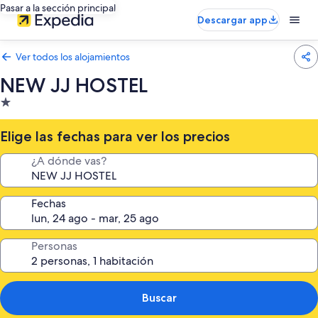
Pasar a la sección principal
Descargar app
Ver todos los alojamientos
NEW JJ HOSTEL
Alojamiento
de
1.0 estrella
Elige las fechas para ver los precios
¿A dónde vas?
Fechas
Personas
Buscar