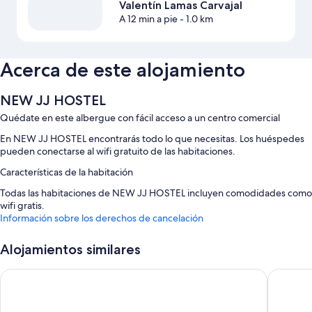
Valentín Lamas Carvajal
A 12 min a pie
- 1.0 km
Acerca de este alojamiento
NEW JJ HOSTEL
Quédate en este albergue con fácil acceso a un centro comercial
En NEW JJ HOSTEL encontrarás todo lo que necesitas. Los huéspedes
pueden conectarse al wifi gratuito de las habitaciones.
Características de la habitación
Todas las habitaciones de NEW JJ HOSTEL incluyen comodidades como
wifi gratis.
Información sobre los derechos de cancelación
Además, otros servicios de los que disfrutarás incluyen:
Alojamientos similares
Baños con bañeras o duchas y secadores de pelo
Calefacción y servicio de limpieza diario
Hotel Miño
Alda Est