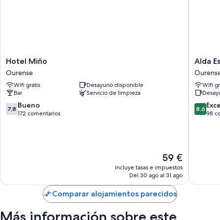
Hotel
Alda
Hotel Miño
Alda E
Miño
Estación
Ourense
Ourens
Ourense
Ourens
Wifi gratis
Desayuno disponible
Wifi gr
Ourens
Bar
Servicio de limpieza
Desay
7.8
8.6
Bueno
Exc
7,8
8,6
sobre
sobre
172 comentarios
98 c
10,
10,
Bueno,
Excelent
172 comentarios
98 come
El
59 €
precio
incluye tasas e impuestos
actual
Del 30 ago al 31 ago
es
de
Comparar alojamientos parecidos
59 €
Más información sobre este