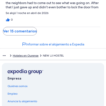
the neighbors had to come out to see what was going on. After
that I just gave up and didn’t even bother to lock the door from
inside. *it appears that it is standard practice in Spain to use
Se alojó 1 noche en abril de 2026
double-keyed deadbolt (need a key to unlock from both inside
and outside) on bedroom doors.
0
Ver 15 comentarios
Informar sobre el alojamiento a Expedia
Hoteles en Ourense
NEW JJ HOSTEL
Empresa
Quiénes somos
Empleo
Anuncia tu alojamiento