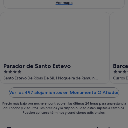
8
ago
de
Ver mapa
ago
-
semana,
9
14
Parador de Santo Estevo
Barcelo 
ago
ago
-
16
ago
Parador de Santo Estevo
Barc
4
4
out
out
Santo Estevo De Ribas De Sil, 1 Nogueira de Ramuin
Curros E
Ourense
of
of
5
5
Ver los 497 alojamientos en Monumento O Afiador
Precio más bajo por noche encontrado en las últimas 24 horas para una estancia
de 1 noche y 2 adultos. Los precios y la disponibilidad están sujetos a cambios.
Pueden aplicarse términos y condiciones adicionales.