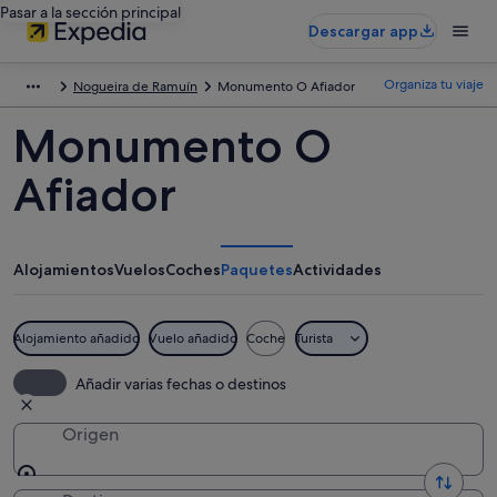
Pasar a la sección principal
Descargar app
Organiza tu viaje
Nogueira de Ramuín
Monumento O Afiador
Monumento O
Afiador
Alojamientos
Vuelos
Coches
Paquetes
Actividades
Alojamiento añadido
Vuelo añadido
Coche
Turista
Añadir varias fechas o destinos
Origen