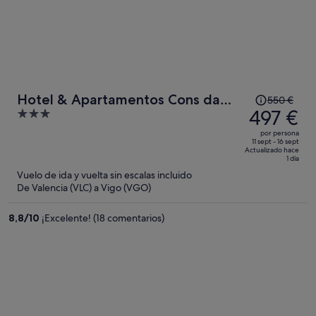
El
Hotel & Apartamentos Cons da
550 €
precio
497 €
3
Garda
era
out
por persona
de
of
11 sept - 16 sept
Actualizado hace
550 €,
5
1 día
ahora
Vuelo de ida y vuelta sin escalas incluido
es
De Valencia (VLC) a Vigo (VGO)
de
497 €
8,8
/
10
¡Excelente! (18 comentarios)
por
persona