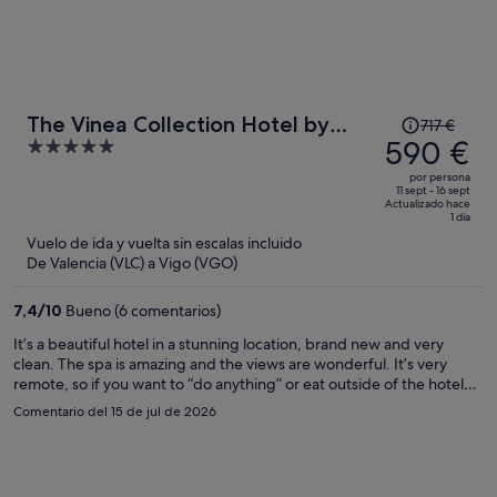
El
The Vinea Collection Hotel by
717 €
precio
590 €
5
Piamonte Hotels
era
out
por persona
de
of
11 sept - 16 sept
Actualizado hace
717 €,
5
1 día
ahora
Vuelo de ida y vuelta sin escalas incluido
es
De Valencia (VLC) a Vigo (VGO)
de
590 €
7,4
/
10
Bueno (6 comentarios)
por
It’s a beautiful hotel in a stunning location, brand new and very
persona
clean. The spa is amazing and the views are wonderful. It’s very
remote, so if you want to “do anything” or eat outside of the hotel
you will need a car. The staff were lovely, even if in some cases they
Comentario del 15 de jul de 2026
spoke limited English (which is understandable).