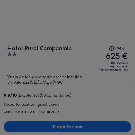
El
Hotel Rural Campaniola
694 €
precio
625 €
2
era
out
por persona
de
of
11 sept - 16 sept
Actualizado hace 1 día
694 €,
5
Vuelo de ida y vuelta sin escalas incluido
ahora
De Valencia (VLC) a Vigo (VGO)
es
de
8,8
/
10
¡Excelente! (53 comentarios)
625 €
por
I liked to location, great views
persona
Comentario del 3 de nov de 2023
Elegir fechas