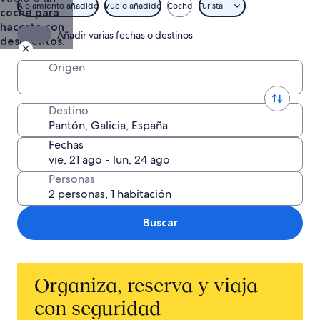
Alojamiento añadido
Vuelo añadido
Coche
Turista
coche para
hacerte con
Añadir varias fechas o destinos
descuentos.
Origen
Destino
Fechas
Personas
Buscar
Organiza, reserva y viaja
con seguridad