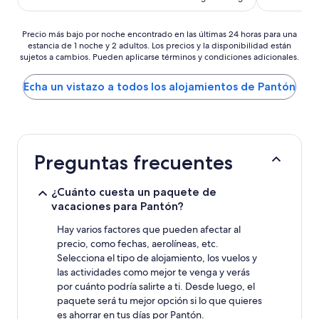
es
de
128 €
Precio
Precio más bajo por noche encontrado en las últimas 24 horas para una
estancia de 1 noche y 2 adultos. Los precios y la disponibilidad están
más
sujetos a cambios. Pueden aplicarse términos y condiciones adicionales.
bajo
por
noche
Echa un vistazo a todos los alojamientos de Pantón
encontrado
en
las
últimas
24 horas
Preguntas frecuentes
para
una
estancia
¿Cuánto cuesta un paquete de
de
vacaciones para Pantón?
1 noche
y
Hay varios factores que pueden afectar al
2 adultos.
precio, como fechas, aerolíneas, etc.
Los
Selecciona el tipo de alojamiento, los vuelos y
precios
las actividades como mejor te venga y verás
y
por cuánto podría salirte a ti. Desde luego, el
la
paquete será tu mejor opción si lo que quieres
disponibilidad
es ahorrar en tus días por Pantón.
están