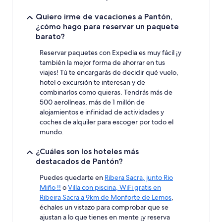
sujetos
a
Quiero irme de vacaciones a Pantón,
cambios.
¿cómo hago para reservar un paquete
Pueden
barato?
aplicarse
términos
Reservar paquetes con Expedia es muy fácil ¡y
y
también la mejor forma de ahorrar en tus
condiciones
viajes! Tú te encargarás de decidir qué vuelo,
adicionales.
hotel o excursión te interesan y de
combinarlos como quieras. Tendrás más de
500 aerolíneas, más de 1 millón de
alojamientos e infinidad de actividades y
coches de alquiler para escoger por todo el
mundo.
¿Cuáles son los hoteles más
destacados de Pantón?
Puedes quedarte en
Ribera Sacra, junto Rio
Miño !!
o
Villa con piscina, WiFi gratis en
Ribeira Sacra a 9km de Monforte de Lemos
,
échales un vistazo para comprobar que se
ajustan a lo que tienes en mente ¡y reserva