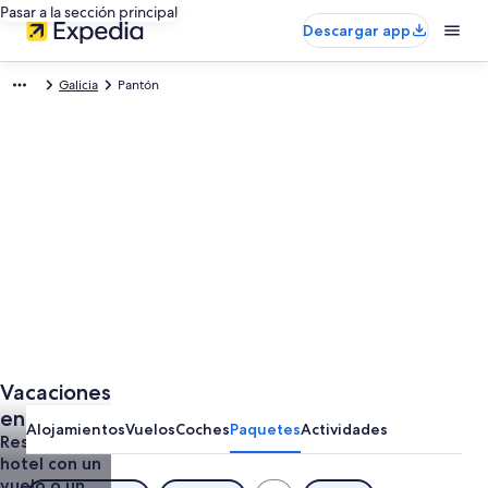
Pasar a la sección principal
Descargar app
Galicia
Pantón
Vacaciones
en Pantón
Alojamientos
Vuelos
Coches
Paquetes
Actividades
Reserva el
hotel con un
vuelo o un