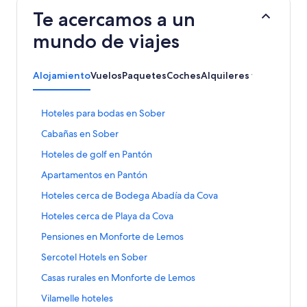
Te acercamos a un
mundo de viajes
Alojamiento
Vuelos
Paquetes
Coches
Alquileres vacacionale
E
Hoteles para bodas en Sober
n
E
Cabañas en Sober
l
n
a
E
Hoteles de golf en Pantón
l
c
n
a
e
E
Apartamentos en Pantón
l
c
q
n
a
e
E
Hoteles cerca de Bodega Abadía da Cova
u
l
c
q
n
e
a
e
E
Hoteles cerca de Playa da Cova
u
l
a
c
q
n
e
a
b
e
E
Pensiones en Monforte de Lemos
u
l
a
c
r
q
n
e
a
b
e
E
Sercotel Hotels en Sober
e
u
l
a
c
r
q
n
l
e
a
b
e
E
Casas rurales en Monforte de Lemos
e
u
l
a
a
c
r
q
n
l
e
a
p
b
e
E
Vilamelle hoteles
e
u
l
a
a
c