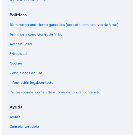
n
s
Todos los alojamientos
a
e
m
n
e
Políticas
M
l
o
Términos y condiciones generales (excepto para reservas de Vrbo)
l
n
e
f
Términos y condiciones de Vrbo
o
r
Accesibilidad
t
Privacidad
e
d
Cookies
e
L
Condiciones de uso
e
m
Información legal/contacto
o
s
Pautas sobre el contenido y cómo denunciar contenido
Ayuda
Ayuda
Cancelar un vuelo