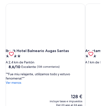
Iberik Hotel Balneario Augas Santas
Apartamento
Iberik Hotel Balneario Augas Santas
Apartamento
Iberik Hotel Balneario Augas Santas
Apartament
Alojamiento
Alojamiento
de
de
A 2,4 km de Pantón
A 1 km de Pan
4.0 estrellas
3.0 estrellas
8.6
8,6/10
Excelente
(138 comentarios)
sobre
"Fue miu relajante, utilizamos todo y estuvo
10,
fenomenal."
Excelente,
Ver menos
(138 comentarios)
El
128 €
precio
incluye tasas e impuestos
actual
Del 23 ago al 24 ago