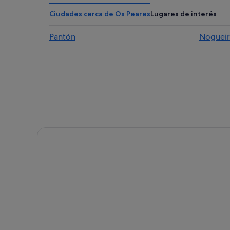
Pensiones en Santo Estevo de Ribas de Sil
Ciudades cerca de Os Peares
Lugares de interés
Casas rurales en A Peroxa
Pantón
Nogueir
Santo Estevo de Ribas de Sil hoteles
Cabañas en Penalba
Hoteles cápsula en Os Peares
Penalba hoteles
Hotusa hoteles en Penalba
Albergues en Santo Estevo de Ribas de Sil
Cabañas en Nogueira de Ramuín
Hoteles cerca de Monasterio de San Esteban de Ribas
B&B en Santo Estevo de Ribas de Sil
Hoteles con restaurante en Nogueira de Ramuín
Casas rurales en Nogueira de Ramuín
Hoteles con spa en Nogueira de Ramuín
Pensiones en Nogueira de Ramuín