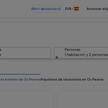
•
Abrir aplicación
EUR
Anunciar alo
a
Personas
a
1 habitación y 2 personas
res hoteles de Os Peares
Alquileres de vacaciones en Os Peares
o Ourense
Parador De Monforte De Le