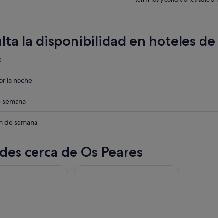
términos y condiciones adicion
lta la disponibilidad en hoteles de
eba
e
eba
r la noche
eba
de semana
eba
in de semana
des cerca de Os Peares