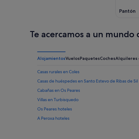
8
ago
de
ago
-
semana,
Pantón
9
14
ago
ago
-
Te acercamos a un mundo d
16
ago
Alojamientos
Vuelos
Paquetes
Coches
Alquileres
Casas rurales en Coles
Casas de huéspedes en Santo Estevo de Ribas de Sil
Cabañas en Os Peares
Villas en Turbisquedo
Os Peares hoteles
A Peroxa hoteles
Apartamentos en Os Peares
Nogueira de Ramuín hoteles