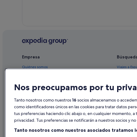
Hoteles de 3 estrellas en A Peroxa
Hoteles con bar en Nogueira de Ramuín
Apartamentos en Santo Estevo de Ribas de Sil
Empresa
Búsqued
Quiénes somos
Viajes a Esp
Empleo
Hoteles en 
Nos preocupamos por tu priva
Anuncia tu alojamiento
Alquileres 
Publicidad
Paquetes de
Tanto nosotros como nuestros
16
socios almacenamos o accedemos
Prensa
Vuelos bara
como identificadores únicos en las cookies para tratar datos per
tus preferencias haciendo clic abajo o, en cualquier momento, a t
Alquiler de
privacidad. Tus preferencias se notificarán a nuestros socios y n
Todos los a
Tanto nosotros como nuestros asociados tratamos l