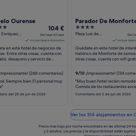
celo Ourense
Parador De Monfort
El
4
104 €
Lemos
precio
out
 Enríquez, I
Plaza Luis de
Del 1 sept al 2 sept
Del 1 s
se
Góngora y Argote
es
of
incluye tasas e impuestos
incluye tasas
s/n Monforte de
de
5
te en este hotel de negocios de
Quédate en este hotel de inter
Lemos Lugo
104 €
e. Entre otras cosas, cuenta con
histórico de Monforte de Lemos
ratis, desayuno y servicio de
por
otras cosas, cuenta con wifi grat
ciones las 24 horas. Dos
piscina al aire libre y desayuno.
noche
ones turísticas ...
atracciones ...
del
Impresionante! (268 comentarios)
9
/
10
¡Impresionante! (134 comen
1
ok.Siempre bien.El personal muy
"Muy buen hotel recién remodel
sept
e"
Comida de los restaurantes exce
al
ario del 28 de jun de 2026
Comentario del 2 de jun de 2026
2
sept
Ver los 314 alojamientos en 
Precio más bajo por noche encontrado en las últimas 24 ho
y 2 adultos. Los precios y la disponibilidad están sujet