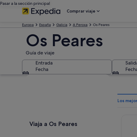
Pasar a la sección principal
Comprar viaje
Europa
España
Galicia
A Peroxa
Os Peares
Os Peares
Guía de viaje
Entrada
Salid
Fecha
Fech
Ver mapa
Los mejo
Barcel
Viaja a Os Peares