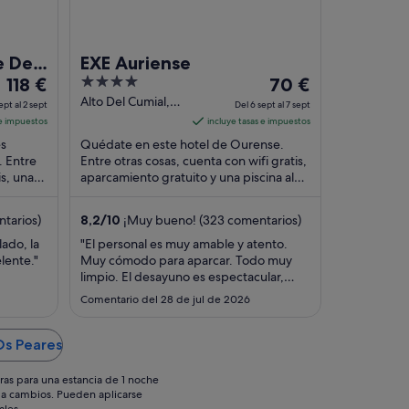
e De
EXE Auriense
El
4
El
118 €
70 €
precio
out
precio
Alto Del Cumial,
ept al 2 sept
Del 6 sept al 7 sept
12 Ourense
es
of
es
 e impuestos
incluye tasas e impuestos
Ourense
de
5
de
és
Quédate en este hotel de Ourense.
118 €
70 €
. Entre
Entre otras cosas, cuenta con wifi gratis,
is, una
por
aparcamiento gratuito y una piscina al
por
 Dos
aire libre. Dos atracciones turísticas
noche
noche
populares ...
del
del
tarios)
8,2
/
10
¡Muy bueno! (323 comentarios)
1
6
ado, la
"El personal es muy amable y atento.
sept
sept
lente."
Muy cómodo para aparcar. Todo muy
al
al
limpio. El desayuno es espectacular,
2
7
merece mucho la pena."
Comentario del 28 de jul de 2026
sept
sept
Os Peares
ras para una estancia de 1 noche
os a cambios. Pueden aplicarse