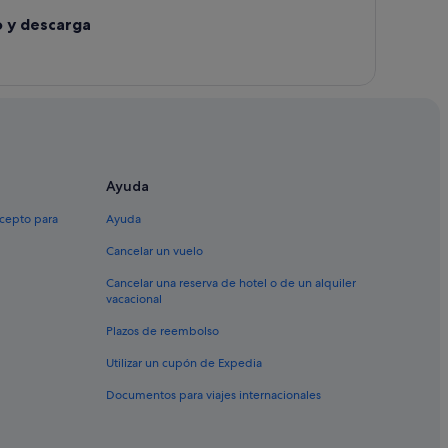
o y descarga
de Ribas de Sil
Ribas de Sil
Ayuda
xcepto para
Ayuda
Cancelar un vuelo
Cancelar una reserva de hotel o de un alquiler
vacacional
Plazos de reembolso
Utilizar un cupón de Expedia
Documentos para viajes internacionales