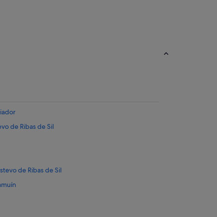
iador
evo de Ribas de Sil
stevo de Ribas de Sil
amuín
vo de Ribas de Sil