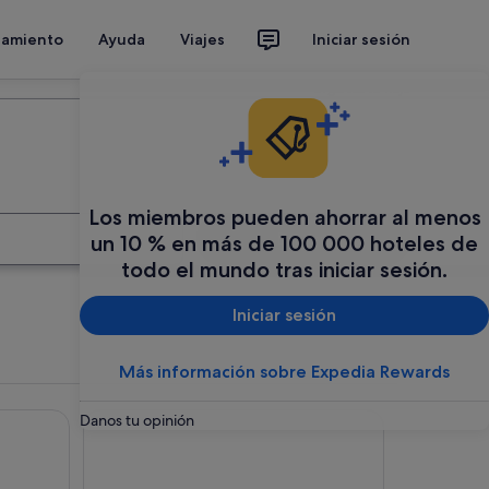
jamiento
Ayuda
Viajes
Iniciar sesión
Organiza tu viaje
Los miembros pueden ahorrar al menos
Buscar
un 10 % en más de 100 000 hoteles de
todo el mundo tras iniciar sesión.
Iniciar sesión
Más información sobre Expedia Rewards
mos
EXE Auriense
Danos tu opinión