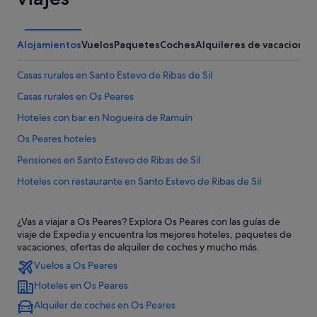
Alojamientos
Vuelos
Paquetes
Coches
Alquileres de vacaciones
Casas rurales en Santo Estevo de Ribas de Sil
Casas rurales en Os Peares
Hoteles con bar en Nogueira de Ramuín
Os Peares hoteles
Pensiones en Santo Estevo de Ribas de Sil
Hoteles con restaurante en Santo Estevo de Ribas de Sil
Paradores hoteles en Santo Estevo de Ribas de Sil
¿Vas a viajar a Os Peares? Explora Os Peares con las guías de
Hoteles con bar en Santo Estevo de Ribas de Sil
viaje de Expedia y encuentra los mejores hoteles, paquetes de
Cabañas en Santo Estevo de Ribas de Sil
vacaciones, ofertas de alquiler de coches y mucho más.
Vuelos a Os Peares
Pensiones en Nogueira de Ramuín
Hoteles en Os Peares
Casas de campo en Nogueira de Ramuín
Alquiler de coches en Os Peares
Hoteles cerca de Monasterio de San Esteban de Ribas de Sil