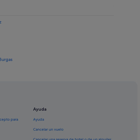
z
 Burgas
Ayuda
xcepto para
Ayuda
Cancelar un vuelo
Cancelar una reserva de hotel o de un alquiler