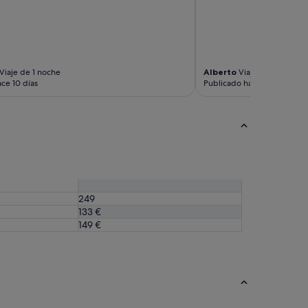
Viaje de 1 noche
Alberto
Viaje de 1 noche
ce 10 días
Publicado hace 13 días
249
133 €
149 €