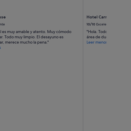
nse
Hotel Carrís Cardena
nte
10/10
Excelente
al es muy amable y atento. Muy cómodo
"Hola. Todo bien. Deberí
ar. Todo muy limpio. El desayuno es
área de ducha."
ar, merece mucho la pena."
Leer menos
s