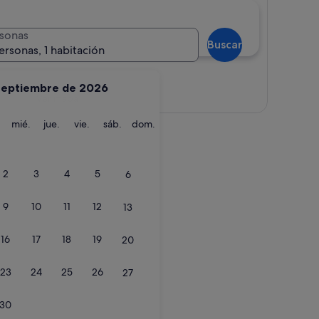
sonas
Buscar
ersonas, 1 habitación
septiembre de 2026
Ver mapa
martes
miércoles
jueves
viernes
sábado
domingo
mié.
jue.
vie.
sáb.
dom.
ades.
2
3
4
5
6
9
10
11
12
13
16
17
18
19
20
23
24
25
26
27
ades.
30