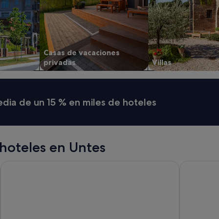
Casas de vacaciones
privadas
Villas
media de un 15 % en miles de hoteles
hoteles en Untes
NH Ourense
EXE Aurien