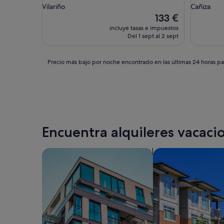
Vilariño
Cañiza
El
133 €
precio
incluye tasas e impuestos
actual
Del 1 sept al 2 sept
es
de
133 €
Precio
Precio más bajo por noche encontrado en las últimas 24 horas par
más
bajo
por
noche
encontrado
en
las
Encuentra alquileres vacacio
últimas
24 horas
para
Buscar apartamentos
Buscar condominio
una
estancia
de
1 noche
y
2 adultos.
Los