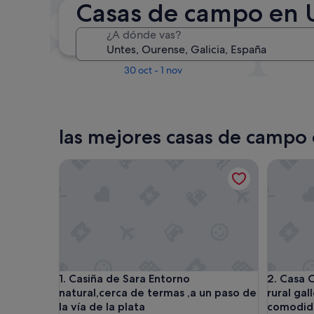
Casas de campo en 
En dos semanas
¿A dónde vas?
21 ago - 23 ago
Dentro de tres meses
D
30 oct - 1 nov
las mejores casas de campo
Casiña de Sara Entorno natural,cerca de termas ,a u
Casa Cabo
Casiña de Sara Entorno natural,cerca de termas ,a u
Casa Cabo
1. Casiña de Sara Entorno
2. Casa 
natural,cerca de termas ,a un paso de
rural gal
la vía de la plata
comodid