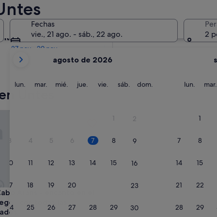
Untes
En dos meses
Fechas
Per
2 oct - 4 oct
vie., 21 ago. - sáb., 22 ago.
2 p
entro de cuatro meses
27 nov - 29 nov
Tus
agosto de 2026
meses
actuales
son
lunes
martes
miércoles
jueves
viernes
sábado
domingo
lunes
lun.
mar.
mié.
jue.
vie.
sáb.
dom.
lun.
mar.
 en Untes
August
de
2026
n paso de la vía de la plata
 Aráns - encanto en el rural gallego , con todas las comodid
1
1
2
y
September
3
4
5
6
7
8
7
8
9
de
2026.
10
11
12
13
14
15
14
15
16
17
18
19
20
21
22
21
22
23
n paso de la vía de la plata
 Aráns - encanto en el rural gallego , con todas las comodid
Cabo Aráns - encanto en el
lego , con todas las
24
25
26
27
28
29
28
29
30
ades.