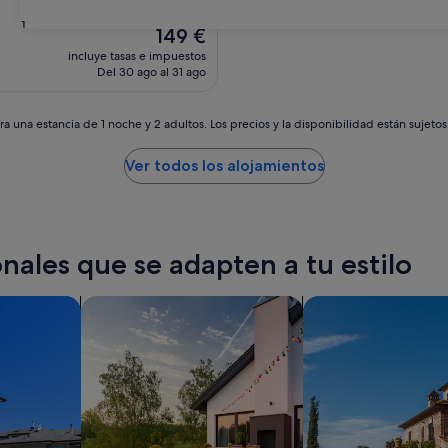
31
El
149 €
precio
incluye tasas e impuestos
actual
Del 30 ago al 31 ago
es
de
149 €
a una estancia de 1 noche y 2 adultos. Los precios y la disponibilidad están sujeto
Ver todos los alojamientos
nales que se adapten a tu estilo
s
buscar casas de vacaciones privadas
Buscar villas