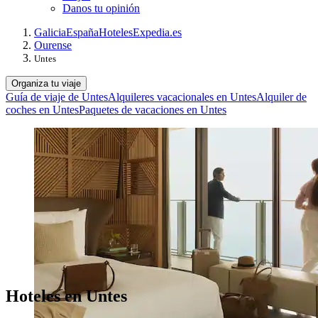
Danos tu opinión
Galicia
España
Hoteles
Expedia.es
Ourense
Untes
Organiza tu viaje
Guía de viaje de Untes
Alquileres vacacionales en Untes
Alquiler de
coches en Untes
Paquetes de vacaciones en Untes
Hoteles en Untes