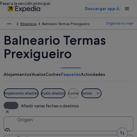
Pasar a la sección principal
Descargar app
Organiza tu viaje
Ribadavia
Balneario Termas Prexigueiro
Balneario Termas
Prexigueiro
Alojamientos
Vuelos
Coches
Paquetes
Actividades
Alojamiento añadido
Vuelo añadido
Coche
Turista
Añadir varias fechas o destinos
Origen