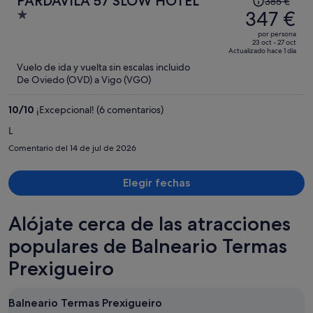
PARDAVILA 57 SLOW HOTEL
385 €
precio
347 €
1
era
out
por persona
de
of
23 oct - 27 oct
Actualizado hace 1 día
385 €,
5
Vuelo de ida y vuelta sin escalas incluido
ahora
De Oviedo (OVD) a Vigo (VGO)
es
de
10
/
10
¡Excepcional! (6 comentarios)
347 €
por
L
persona
Comentario del 14 de jul de 2026
Elegir fechas
Alójate cerca de las atracciones
populares de Balneario Termas
Prexigueiro
Balneario Termas Prexigueiro