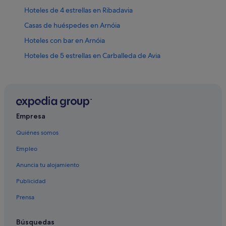
Hoteles de 4 estrellas en Ribadavia
Casas de huéspedes en Arnóia
Hoteles con bar en Arnóia
Hoteles de 5 estrellas en Carballeda de Avia
Ribadavia hoteles
Albergues en Ribadavia
Hoteles de 4 estrellas en Arnóia
Cartelle hoteles
Empresa
Apartamentos en A Cañiza
Quiénes somos
Hoteles en la playa en Arnóia
Empleo
Casas privadas de vacaciones en Arnóia
Anuncia tu alojamiento
Beade hoteles
Publicidad
Hoteles cerca de Castillo de Ribadavia
Prensa
Casas rurales en Castrelo de Miño
Casas rurales en Cartelle
Búsquedas