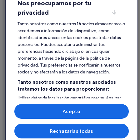
Nos preocupamos por tu
Condiciones de uso
Apartamentos en Ribadavia
privacidad
Información legal/contacto
Campings de caravanas en Ribadavia
Tanto nosotros como nuestros
16
socios almacenamos o
Pautas sobre el contenido y cómo denunciar contenido
Hoteles de 3 estrellas en Arnóia
accedemos a información del dispositivo, como
Casas privadas de vacaciones en Ribadavia
identificadores únicos en las cookies para tratar datos
Ayuda
personales. Puedes aceptar o administrar tus
Pensiones en Ribadavia
Ayuda
preferencias haciendo clic abajo o, en cualquier
Hoteles con bodega en Arnóia
momento, a través de la página de la política de
Cancelar un vuelo
Villas en A Cañiza
privacidad. Tus preferencias se notificarán a nuestros
Cancelar una reserva de hotel o de un alquiler vacacional
socios y no afectarán a los datos de navegación.
Alojamientos agroturísticos en Sande
Plazos de reembolso
Tanto nosotros como nuestros asociados
Albergues en Castrelo de Miño
tratamos los datos para proporcionar:
Utilizar un cupón de Expedia
Hoteles cerca de Embalse de Castrelo de Miño
Utilizar datos de localización geográfica precisa. Analizar
Documentos para viajes internacionales
Arnóia hoteles
activamente las características del dispositivo para su
identificación. Almacenar la información en un dispositivo
Villas en Ribadavia
Acepto
y/o acceder a ella. Publicidad y contenido personalizados,
medición de publicidad y contenido, investigación de
audiencia y desarrollo de servicios.
© 2026 Expedia, Inc., una empresa de Expedia Group. Todos los
Rechazarlas todas
Lista de asociados (proveedores)
derechos reservados. Expedia y el logotipo de Expedia son marcas
comerciales o marcas comerciales registradas de Expedia, Inc.