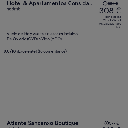
El
Hotel & Apartamentos Cons da
338 €
precio
308 €
3
Garda
era
out
por persona
de
of
23 oct - 27 oct
Actualizado hace
338 €,
5
1 día
ahora
Vuelo de ida y vuelta sin escalas incluido
es
De Oviedo (OVD) a Vigo (VGO)
de
308 €
8,8
/
10
¡Excelente! (18 comentarios)
por
persona
El
Atlante Sanxenxo Boutique
377 €