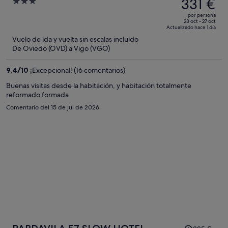
precio
331 €
3
era
out
por persona
de
of
23 oct - 27 oct
Actualizado hace 1 día
377 €,
5
Vuelo de ida y vuelta sin escalas incluido
ahora
De Oviedo (OVD) a Vigo (VGO)
es
de
9,4
/
10
¡Excepcional! (16 comentarios)
331 €
por
Buenas visitas desde la habitación, y habitación totalmente
reformado formada
persona
Comentario del 15 de jul de 2026
El