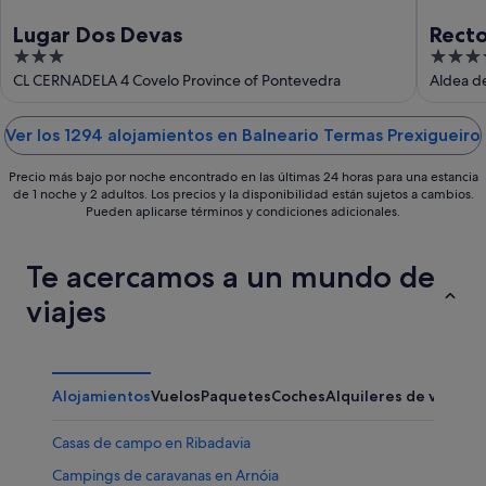
Lugar Dos Devas
Recto
3
3.5
out
out
CL CERNADELA 4 Covelo Province of Pontevedra
Aldea de
of
of
5
5
Ver los 1294 alojamientos en Balneario Termas Prexigueiro
Precio más bajo por noche encontrado en las últimas 24 horas para una estancia
de 1 noche y 2 adultos. Los precios y la disponibilidad están sujetos a cambios.
Pueden aplicarse términos y condiciones adicionales.
Te acercamos a un mundo de
viajes
Alojamientos
Vuelos
Paquetes
Coches
Alquileres de vacaci
Casas de campo en Ribadavia
Campings de caravanas en Arnóia