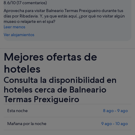
8.6/10 (17 comentarios)
Aprovecha para visitar Balneario Termas Prexigueiro durante tus
días por Ribadavia. Y, ya que estás aquí, ¿por qué no visitar algún
museo o relajarte en el spa?
Leer menos
Ver alojamientos
Mejores ofertas de
hoteles
Consulta la disponibilidad en
hoteles cerca de Balneario
Termas Prexigueiro
Comprueba
Esta noche
8 ago - 9 ago
los
precios
Comprueba
Mañana por la noche
9 ago - 10 ago
cerca
los