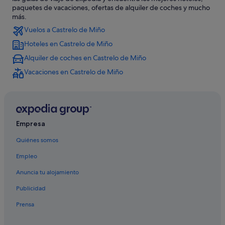
Casas privadas de vacaciones en Eiras
paquetes de vacaciones, ofertas de alquiler de coches y mucho
más.
Campings de caravanas en Castrelo de Miño
Vuelos a Castrelo de Miño
Hoteles con piscina en Castrelo de Miño
Hoteles en Castrelo de Miño
Alojamientos agroturísticos en Sande
Alquiler de coches en Castrelo de Miño
Villas en Pazos Hermos
Vacaciones en Castrelo de Miño
Cenlle hoteles
Apartamentos en Cartelle
Casas rurales en Castrelo de Miño
Empresa
Castrelo de Miño hoteles
Quiénes somos
Casas rurales en Cartelle
Casas privadas de vacaciones en Castrelo de Miño
Empleo
Hoteles cerca de Centro de Información Judía de Galicia
Anuncia tu alojamiento
B&B en Ribadavia
Publicidad
Hoteles con bar en Arnóia
Prensa
Hoteles cerca de Embalse de Castrelo de Miño