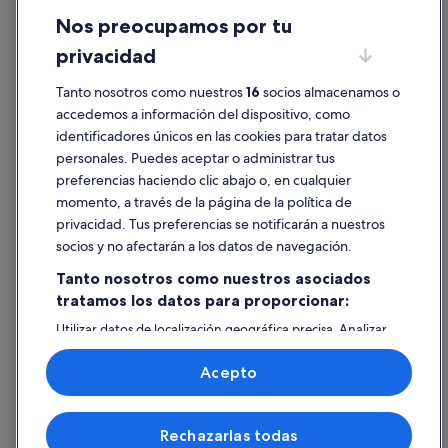
Casas privadas de vacaciones en Ribadavia
Nos preocupamos por tu
Condiciones de uso
Albergues en Laias
privacidad
Información legal/contacto
Casas de campo en Castrelo de Miño
Tanto nosotros como nuestros
16
socios almacenamos o
Pautas sobre el contenido y cómo denunciar contenido
Pensiones en Cartelle
accedemos a información del dispositivo, como
Laias hoteles
identificadores únicos en las cookies para tratar datos
Ayuda
personales. Puedes aceptar o administrar tus
Villas en Ribadavia
Ayuda
preferencias haciendo clic abajo o, en cualquier
Hoteles de 3 estrellas en Castrelo de Miño
momento, a través de la página de la política de
Cancelar un vuelo
privacidad. Tus preferencias se notificarán a nuestros
Albergues en Ribadavia
Cancelar una reserva de hotel o de un alquiler vacacional
socios y no afectarán a los datos de navegación.
Eiras hoteles
Plazos de reembolso
Tanto nosotros como nuestros asociados
Pensiones en Cenlle
tratamos los datos para proporcionar:
Utilizar un cupón de Expedia
Hotusa hoteles en Ribadavia
Utilizar datos de localización geográfica precisa. Analizar
Documentos para viajes internacionales
activamente las características del dispositivo para su
identificación. Almacenar la información en un dispositivo
Acepto
y/o acceder a ella. Publicidad y contenido personalizados,
medición de publicidad y contenido, investigación de
audiencia y desarrollo de servicios.
© 2026 Expedia, Inc., una empresa de Expedia Group. Todos los
Rechazarlas todas
Lista de asociados (proveedores)
derechos reservados. Expedia y el logotipo de Expedia son marcas