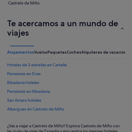
Castrelo de Miño.
Te acercamos a un mundo de
viajes
Alojamientos
Vuelos
Paquetes
Coches
Alquileres de vacaciones
Hoteles de 3 estrellas en Cartelle
Pensiones en Eiras
Ribadavia hoteles
Pensiones en Ribadavia
San Amaro hoteles
Albergues en Castrelo de Miño
Hoteles cerca de Bodega Casal de Armán
¿Vas a viajar a Castrelo de Miño? Explora Castrelo de Miño con
Hoteles de 4 estrellas en Castrelo de Miño
las guías de viaje de Expedia y encuentra los mejores hoteles,