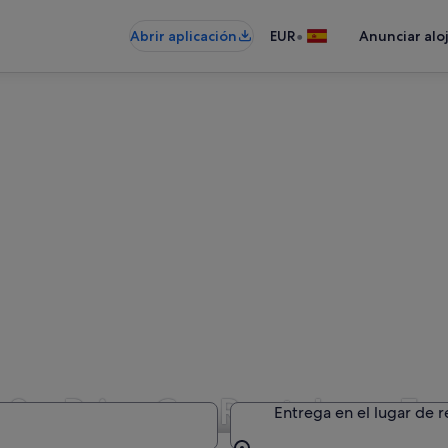
•
Abrir aplicación
EUR
Anunciar alo
 SurPrice Car Rentals en E
Entrega en el lugar de 