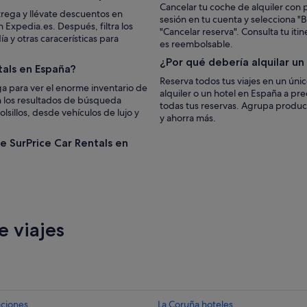
Cancelar tu coche de alquiler con p
trega y llévate descuentos en
sesión en tu cuenta y selecciona "Bu
 Expedia.es. Después, filtra los
"Cancelar reserva". Consulta tu iti
 y otras caracerísticas para
es reembolsable.
¿Por qué debería alquilar u
tals en España?
Reserva todos tus viajes en un úni
a para ver el enorme inventario de
alquiler o un hotel en España a pr
n los resultados de búsqueda
todas tus reservas. Agrupa produc
lsillos, desde vehículos de lujo y
y ahorra más.
de SurPrice Car Rentals en
 viajes
aciones
La Coruña hoteles