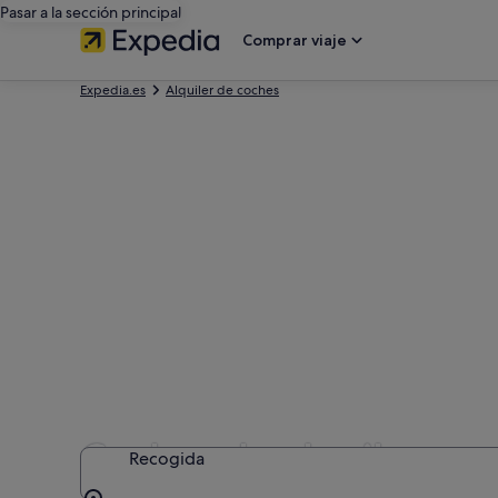
Pasar a la sección principal
Comprar viaje
Expedia.es
Alquiler de coches
Coches de alquiler con
Recogida