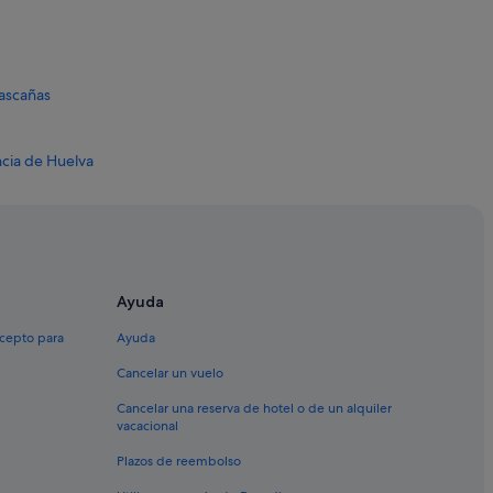
lascañas
ncia de Huelva
etas de Mar
Ayuda
uña
xcepto para
Ayuda
ncia de Cádiz
Cancelar un vuelo
ucía
Cancelar una reserva de hotel o de un alquiler
vacacional
Plazos de reembolso