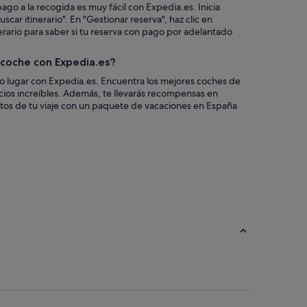
ago a la recogida es muy fácil con Expedia.es. Inicia
scar itinerario". En "Gestionar reserva", haz clic en
nerario para saber si tu reserva con pago por adelantado
n coche con Expedia.es?
co lugar con Expedia.es. Encuentra los mejores coches de
ecios increíbles. Además, te llevarás recompensas en
tos de tu viaje con un paquete de vacaciones en España