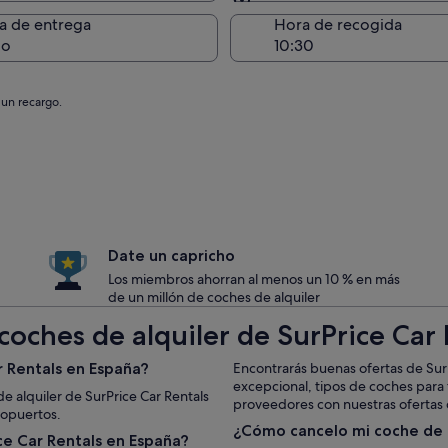
Entrega en el lugar de 
a de entrega
Hora de recogida
go
 un recargo.
Date un capricho
Los miembros ahorran al menos un 10 % en más
de un millón de coches de alquiler
coches de alquiler de SurPrice Car
 Rentals en España?
Encontrarás buenas ofertas de SurP
excepcional, tipos de coches para 
e alquiler de SurPrice Car Rentals
proveedores con nuestras ofertas d
ropuertos.
¿Cómo cancelo mi coche de 
e Car Rentals en España?