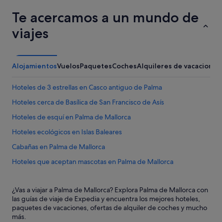
Te acercamos a un mundo de
viajes
Alojamientos
Vuelos
Paquetes
Coches
Alquileres de vacaciones
Hoteles de 3 estrellas en Casco antiguo de Palma
Hoteles cerca de Basílica de San Francisco de Asís
Hoteles de esquí en Palma de Mallorca
Hoteles ecológicos en Islas Baleares
Cabañas en Palma de Mallorca
Hoteles que aceptan mascotas en Palma de Mallorca
Hoteles cerca de Casal Can Oleza
¿Vas a viajar a Palma de Mallorca? Explora Palma de Mallorca con
Hoteles de 3 estrellas en Palma de Mallorca
las guías de viaje de Expedia y encuentra los mejores hoteles,
Casas de huéspedes en Palma de Mallorca
paquetes de vacaciones, ofertas de alquiler de coches y mucho
más.
Condominios en Palma de Mallorca