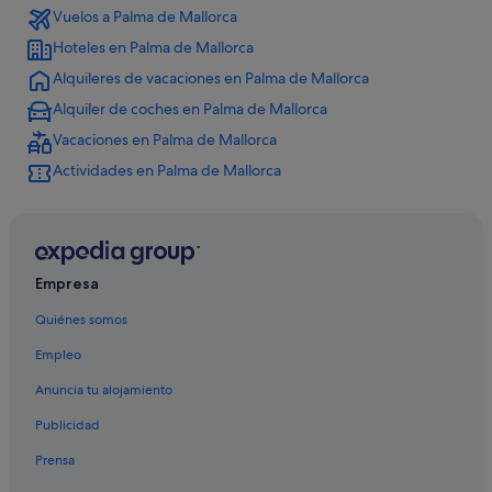
Vuelos a Palma de Mallorca
Islas Baleares hoteles
Hoteles en Palma de Mallorca
Vincci hoteles en Palma de Mallorca
Alquileres de vacaciones en Palma de Mallorca
Hoteles con todo incluido en Islas Baleares
Alquiler de coches en Palma de Mallorca
Moteles en Palma de Mallorca
Vacaciones en Palma de Mallorca
Hilton Hotels en Palma de Mallorca
Actividades en Palma de Mallorca
Hoteles con spa en Palma de Mallorca
Chalets en Islas Baleares
Campings de caravanas en Islas Baleares
Empresa
Hoteles de golf en Islas Baleares
Quiénes somos
Hoteles para ir de compras en Islas Baleares
Empleo
Bahia Principe hoteles en Palma de Mallorca
Anuncia tu alojamiento
B&B en Palma de Mallorca
Apartamentos en Palma de Mallorca
Publicidad
Iberostar hoteles en Palma de Mallorca
Prensa