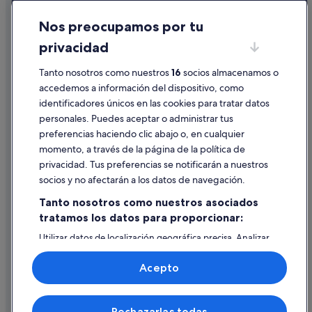
Hoteles de lujo en Palma de Mallorca
Cookies
Nh Hotels en Palma de Mallorca
Nos preocupamos por tu
Condiciones de uso
Palma de Mallorca hoteles
privacidad
Información legal/contacto
Hoteles con casino en Palma de Mallorca
Tanto nosotros como nuestros
16
socios almacenamos o
Pautas sobre el contenido y cómo denunciar contenido
Palacios en Islas Baleares
accedemos a información del dispositivo, como
identificadores únicos en las cookies para tratar datos
Hoteles con todo incluido en Palma de Mallorca
Ayuda
personales. Puedes aceptar o administrar tus
Ranchos en Palma de Mallorca
Ayuda
preferencias haciendo clic abajo o, en cualquier
Hoteles de 4 estrellas en Palma de Mallorca
momento, a través de la página de la política de
Cancelar un vuelo
privacidad. Tus preferencias se notificarán a nuestros
Campings de caravanas en Palma de Mallorca
Cancelar una reserva de hotel o de un alquiler vacacional
socios y no afectarán a los datos de navegación.
Hoteles con restaurante en Casco antiguo de Palma
Plazos de reembolso
Tanto nosotros como nuestros asociados
tratamos los datos para proporcionar:
Utilizar un cupón de Expedia
Utilizar datos de localización geográfica precisa. Analizar
Documentos para viajes internacionales
activamente las características del dispositivo para su
identificación. Almacenar la información en un dispositivo
Acepto
y/o acceder a ella. Publicidad y contenido personalizados,
medición de publicidad y contenido, investigación de
audiencia y desarrollo de servicios.
© 2026 Expedia, Inc., una empresa de Expedia Group. Todos los
Rechazarlas todas