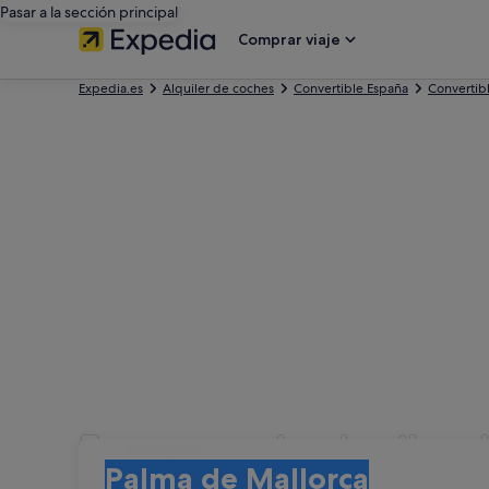
Pasar a la sección principal
Comprar viaje
Expedia.es
Alquiler de coches
Convertible España
Convertibl
Empresas de alquiler 
Recogida
Recogida
Palma de Mallorca