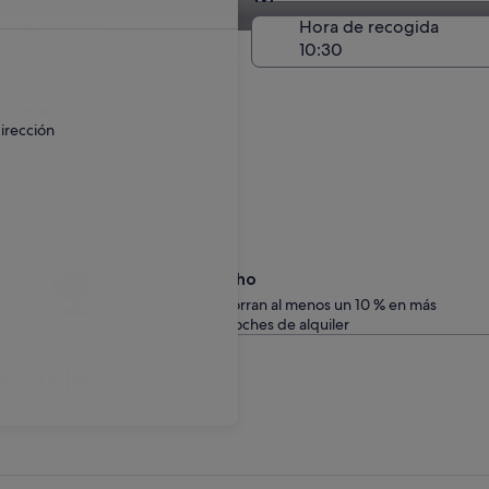
Entrega en el lugar de 
a de entrega
Hora de recogida
go
 un recargo.
irección
Date un capricho
Los miembros ahorran al menos un 10 % en más
de un millón de coches de alquiler
 viajes