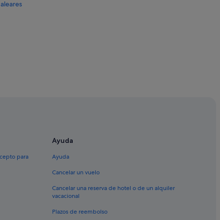
Baleares
allorca
leares
e Mallorca
Ayuda
a
xcepto para
Ayuda
Cancelar un vuelo
rca
Cancelar una reserva de hotel o de un alquiler
vacacional
Plazos de reembolso