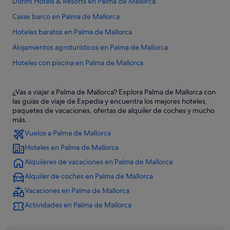
Dorint Hotels & Resorts en Palma de Mallorca
Casas barco en Palma de Mallorca
Hoteles baratos en Palma de Mallorca
Alojamientos agroturísticos en Palma de Mallorca
Hoteles con piscina en Palma de Mallorca
B&B en Palma de Mallorca
¿Vas a viajar a Palma de Mallorca? Explora Palma de Mallorca con
Vincci hoteles en Palma de Mallorca
las guías de viaje de Expedia y encuentra los mejores hoteles,
Campings de caravanas en Palma de Mallorca
paquetes de vacaciones, ofertas de alquiler de coches y mucho
más.
Islas Baleares hoteles
Vuelos a Palma de Mallorca
Hoteles LGTBQIA en Islas Baleares
Hoteles en Palma de Mallorca
Hilton Hotels en Palma de Mallorca
Alquileres de vacaciones en Palma de Mallorca
Apartoteles en Palma de Mallorca
Alquiler de coches en Palma de Mallorca
Hoteles con todo incluido en Islas Baleares
Vacaciones en Palma de Mallorca
Nh Hotels en Palma de Mallorca
Actividades en Palma de Mallorca
Pensiones en Palma de Mallorca