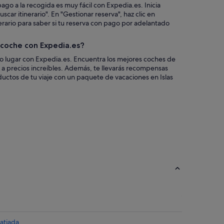
ago a la recogida es muy fácil con Expedia.es. Inicia
scar itinerario". En "Gestionar reserva", haz clic en
nerario para saber si tu reserva con pago por adelantado
n coche con Expedia.es?
co lugar con Expedia.es. Encuentra los mejores coches de
es a precios increíbles. Además, te llevarás recompensas
uctos de tu viaje con un paquete de vacaciones en Islas
Ratjada