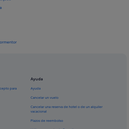
a
 Formentor
 de Mallorca
Ayuda
rca
xcepto para
Ayuda
Cancelar un vuelo
Cancelar una reserva de hotel o de un alquiler
vacacional
Plazos de reembolso