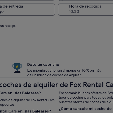
Entrega en el lugar de 
a de entrega
Hora de recogida
go
 un recargo.
Date un capricho
Los miembros ahorran al menos un 10 % en más
de un millón de coches de alquiler
oches de alquiler de Fox Rental Car
rs en Islas Baleares?
Encontrarás buenas ofertas de Fox 
tipos de coches para todas los bol
oches de alquiler de Fox Rental Cars
nuestras ofertas de coches de alquil
ropuertos.
¿Cómo cancelo mi coche de 
tal Cars en Islas Baleares?