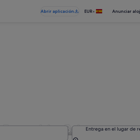
•
Abrir aplicación
EUR
Anunciar alo
 Fox en Islas Baleares
Entrega en el lugar de 