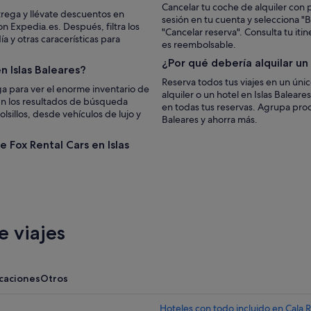
Cancelar tu coche de alquiler con p
trega y llévate descuentos en
sesión en tu cuenta y selecciona "Bu
on Expedia.es. Después, filtra los
"Cancelar reserva". Consulta tu iti
 y otras caracerísticas para
es reembolsable.
¿Por qué debería alquilar u
n Islas Baleares?
Reserva todos tus viajes en un úni
a para ver el enorme inventario de
alquiler o un hotel en Islas Balear
 En los resultados de búsqueda
en todas tus reservas. Agrupa prod
lsillos, desde vehículos de lujo y
Baleares y ahorra más.
e Fox Rental Cars en Islas
 viajes
acaciones
Otros
Hoteles con todo incluido en Cala 