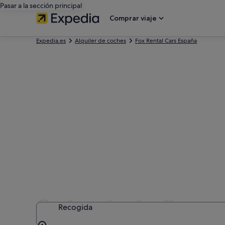
Pasar a la sección principal
Comprar viaje
Expedia.es
Alquiler de coches
Fox Rental Cars España
Coches de alquiler con
Recogida