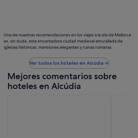
s
d
t
y
e
a
c
u
m
u
n
a
i
4
ñ
d
e
o
a
Una de nuestras recomendaciones en los viajes a la isla de Mallorca
s
d
d
es, sin duda, esta encantadora ciudad medieval amurallada de
t
e
a
iglesias históricas, mansiones elegantes y ruinas romanas.
r
l
s
e
a
.
l
p
N
Ver todos los hoteles en Alcúdia
l
i
o
a
s
s
Mejores comentarios sobre
s
c
e
"
i
hoteles en Alcúdia
n
n
c
a
a
Bordoy Alcudia Port Suites - Adult Only
Grupotel M
d
n
e
t
l
ó
a
l
t
a
i
t
c
r
o