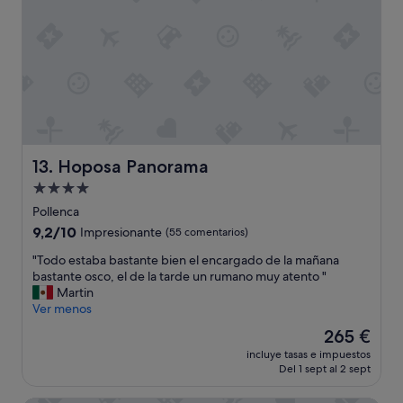
m
o
t
a
l
y
s
o
n
p
Hoposa Panorama
13. Hoposa Panorama
o
Alojamiento
d
e
de
Pollenca
r
4.0 estrellas
9.2
9,2/10
Impresionante
(55 comentarios)
c
sobre
e
"
"Todo estaba bastante bien el encargado de la mañana
10,
r
T
bastante osco, el de la tarde un rumano muy atento "
Impresionante,
r
o
Martin
(55 comentarios)
a
d
Ver menos
r
o
El
265 €
l
e
precio
a
incluye tasas e impuestos
s
actual
d
Del 1 sept al 2 sept
t
es
e
a
de
l