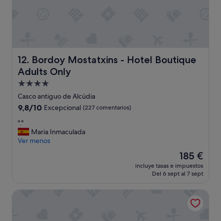
r
o
d
e
u
n
Bordoy Mostatxins - Hotel Boutique Adults Only
a
12. Bordoy Mostatxins - Hotel Boutique
r
Adults Only
m
Alojamiento
a
r
de
Casco antiguo de Alcúdia
i
4.0 estrellas
9.8
9,8/10
Excepcional
(227 comentarios)
o
sobre
,
"
"."
10,
s
.
Maria Inmaculada
Excepcional,
i
"
Ver menos
(227 comentarios)
n
El
185 €
p
precio
u
incluye tasas e impuestos
actual
e
Del 6 sept al 7 sept
es
r
de
t
Hoposa Panorama
185 €
a
c
o