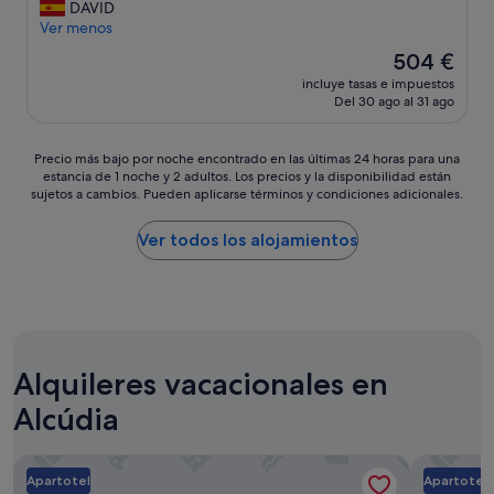
a
r
DAVID
n
j
s
Ver menos
s
a
o
o
El
504 €
d
n
c
precio
e
incluye tasas e impuestos
a
o
actual
s
Del 30 ago al 31 ago
l
n
es
e
m
v
de
g
u
a
504 €
Precio
Precio más bajo por noche encontrado en las últimas 24 horas para una
u
y
r
estancia de 1 noche y 2 adultos. Los precios y la disponibilidad están
más
r
a
i
sujetos a cambios. Pueden aplicarse términos y condiciones adicionales.
bajo
i
t
o
por
d
e
s
noche
Ver todos los alojamientos
a
n
a
encontrado
d
t
p
en
,
o
a
las
p
y
r
últimas
a
d
t
24 horas
g
e
a
para
a
t
m
Alquileres vacacionales en
una
r
a
e
estancia
p
l
Alcúdia
n
de
o
l
t
1 noche
r
i
o
y
c
Hotel Ivory Playa Sports & Spa
s
Ona Garde
s
2 adultos.
a
Apartotel
Apartotel
t
,