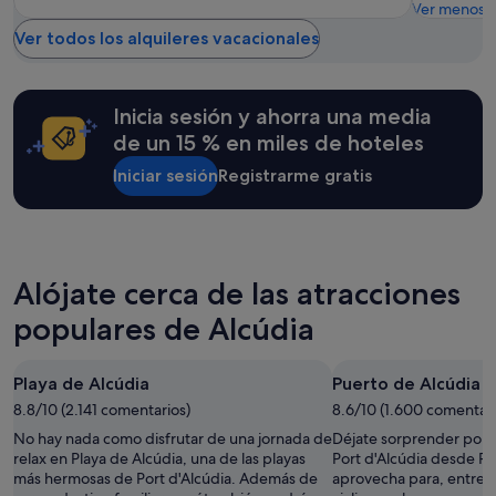
i
Ver menos
,
d
n
l
Ver todos los alquileres vacacionales
o
a
o
e
,
ú
s
h
n
t
a
i
Inicia sesión y ahorra una media
á
b
c
b
de un 15 % en miles de hoteles
i
o
a
t
q
Iniciar sesión
Registrarme gratis
m
a
u
o
c
e
s
i
n
m
o
o
u
n
s
y
Alójate cerca de las atracciones
e
e
c
s
s
e
populares de Alcúdia
s
p
r
i
e
c
n
r
a
Playa de Alcúdia
Puerto de Alcúdia
c
á
.
a
8.8/10 (2.141 comentarios)
8.6/10 (1.600 comentari
b
T
f
a
i
No hay nada como disfrutar de una jornada de
Déjate sorprender por la
e
m
e
relax en Playa de Alcúdia, una de las playas
Port d'Alcúdia desde Pu
t
o
n
más hermosas de Port d'Alcúdia. Además de
aprovecha para, entre o
e
s