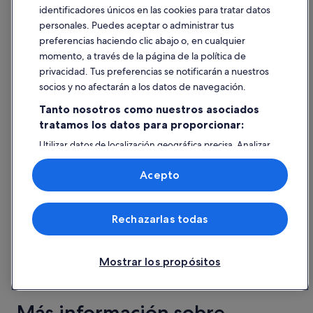
Mallorca
e
identificadores únicos en las cookies para tratar datos
g
personales. Puedes aceptar o administrar tus
a
El
94 €
preferencias haciendo clic abajo o, en cualquier
r
precio
y
Del 6 sept al 7 sept
momento, a través de la página de la política de
es
a
incluye tasas e impuestos
privacidad. Tus preferencias se notificarán a nuestros
de
p
socios y no afectarán a los datos de navegación.
a
94 €
Hoteles en Alcúdia con
r
Tanto nosotros como nuestros asociados
por
c
noche
tratamos los datos para proporcionar:
clasificación por estrellas
a
del
r
Utilizar datos de localización geográfica precisa. Analizar
6
y
activamente las características del dispositivo para su
Hoteles de 5 estrellas
Hoteles de 4
sept
a
identificación. Almacenar la información en un dispositivo
Acepto
q
y/o acceder a ella. Publicidad y contenido personalizados,
al
medición de publicidad y contenido, investigación de
u
7
audiencia y desarrollo de servicios.
e
sept
c
Rechazarlas todas
Lista de asociados (proveedores)
u
e
n
Mostrar los propósitos
t
Hoteles de 5 estrellas
Hoteles d
a
c
4 alojamientos
72 alojamie
o
Más información sobre