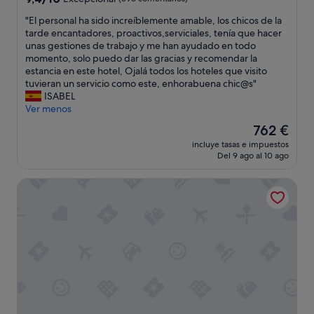
sobre
"
"El personal ha sido increíblemente amable, los chicos de la
10,
E
tarde encantadores, proactivos,serviciales, tenía que hacer
Excepcional,
l
unas gestiones de trabajo y me han ayudado en todo
(396 comentarios)
p
momento, solo puedo dar las gracias y recomendar la
e
estancia en este hotel, Ojalá todos los hoteles que visito
r
tuvieran un servicio como este, enhorabuena chic@s"
s
ISABEL
o
Ver menos
n
El
762 €
a
precio
incluye tasas e impuestos
l
actual
Del 9 ago al 10 ago
h
es
a
de
PortBlue Club Pollentia Resort
s
762 €
i
d
o
i
n
c
r
e
í
b