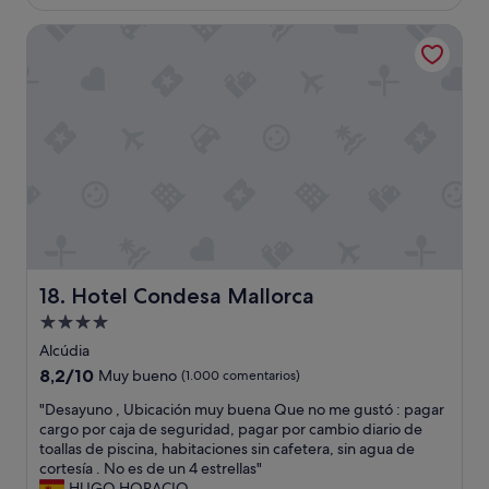
e
m
c
o
Hotel Condesa Mallorca
e
s
p
e
c
n
i
u
o
n
n
e
i
s
s
t
t
u
a
d
,
i
q
o
u
y
Hotel Condesa Mallorca
18. Hotel Condesa Mallorca
e
e
e
s
Alojamiento
n
t
de
Alcúdia
v
u
4.0 estrellas
8.2
8,2/10
Muy bueno
(1.000 comentarios)
e
v
sobre
z
i
"
"Desayuno , Ubicación muy buena Que no me gustó : pagar
10,
d
m
D
cargo por caja de seguridad, pagar por cambio diario de
Muy
e
o
e
toallas de piscina, habitaciones sin cafetera, sin agua de
bueno,
p
s
s
cortesía . No es de un 4 estrellas"
(1.000 comentarios)
e
r
a
HUGO HORACIO