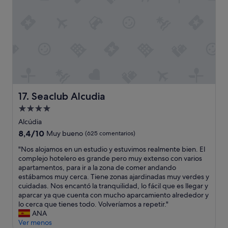
t
o
a
"
l
y
f
u
i
a
h
a
b
Seaclub Alcudia
17. Seaclub Alcudia
l
Alojamiento
a
de
r
Alcúdia
c
4.0 estrellas
8.4
8,4/10
Muy bueno
(625 comentarios)
o
sobre
n
"
"Nos alojamos en un estudio y estuvimos realmente bien. El
10,
l
N
complejo hotelero es grande pero muy extenso con varios
Muy
a
o
apartamentos, para ir a la zona de comer andando
bueno,
m
s
estábamos muy cerca. Tiene zonas ajardinadas muy verdes y
(625 comentarios)
i
a
cuidadas. Nos encantó la tranquilidad, lo fácil que es llegar y
s
l
aparcar ya que cuenta con mucho aparcamiento alrededor y
m
o
lo cerca que tienes todo. Volveríamos a repetir."
a
j
ANA
r
a
Ver menos