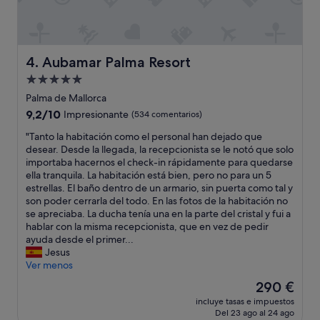
e
t
r
i
s
v
o
o
n
Aubamar Palma Resort
4. Aubamar Palma Resort
s
a
,
Alojamiento
l
s
de
m
Palma de Mallorca
e
u
5.0 estrellas
9.2
9,2/10
r
Impresionante
(534 comentarios)
y
sobre
v
a
"
"Tanto la habitación como el personal han dejado que
10,
i
m
T
desear. Desde la llegada, la recepcionista se le notó que solo
Impresionante,
c
a
a
importaba hacernos el check-in rápidamente para quedarse
(534 comentarios)
i
b
n
ella tranquila. La habitación está bien, pero no para un 5
a
l
t
estrellas. El baño dentro de un armario, sin puerta como tal y
l
e
o
son poder cerrarla del todo. En las fotos de la habitación no
e
,
l
se apreciaba. La ducha tenía una en la parte del cristal y fui a
s
l
a
hablar con la misma recepcionista, que en vez de pedir
,
a
h
ayuda desde el primer...
t
c
a
Jesus
e
o
b
Ver menos
n
m
i
í
El
290 €
i
t
a
precio
d
incluye tasas e impuestos
a
q
actual
Del 23 ago al 24 ago
a
c