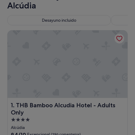
Alcúdia
Desayuno incluido
THB Bamboo Alcudia Hotel - Adults Only
THB Bamboo Alcudia Hotel - Adults Only
1. THB Bamboo Alcudia Hotel - Adults
Only
Alojamiento
de
Alcúdia
4.0 estrellas
9.4
9,4/10
Excepcional
(396 comentarios)