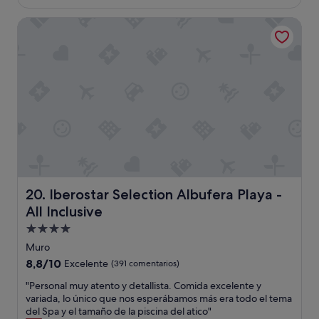
e
es
t
n
de
e
Iberostar Selection Albufera Playa - All Inclusive
o
248 €
l
m
e
e
r
g
o
u
e
s
s
t
g
ó
r
:
a
p
n
a
d
g
e
a
p
Iberostar Selection Albufera Playa - All Inclusive
r
20. Iberostar Selection Albufera Playa -
e
c
All Inclusive
r
a
o
Alojamiento
r
m
g
de
Muro
u
o
4.0 estrellas
8.8
8,8/10
y
Excelente
(391 comentarios)
p
sobre
e
o
"
"Personal muy atento y detallista. Comida excelente y
10,
x
r
P
variada, lo único que nos esperábamos más era todo el tema
Excelente,
t
c
e
del Spa y el tamaño de la piscina del atico"
(391 comentarios)
e