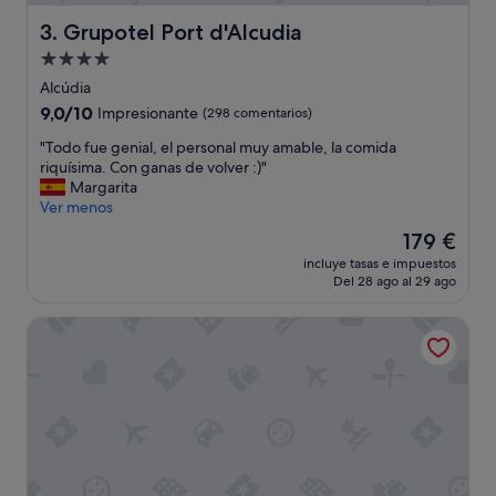
l
Grupotel Port d'Alcudia
3. Grupotel Port d'Alcudia
a
t
Alojamiento
a
de
Alcúdia
r
4.0 estrellas
9.0
9,0/10
Impresionante
(298 comentarios)
d
sobre
e
"
"Todo fue genial, el personal muy amable, la comida
10,
e
T
riquísima. Con ganas de volver :)"
Impresionante,
n
o
Margarita
(298 comentarios)
c
d
Ver menos
a
o
n
El
179 €
f
t
precio
incluye tasas e impuestos
u
a
actual
Del 28 ago al 29 ago
e
d
es
g
o
de
Aubamar Palma Resort
e
r
179 €
n
e
i
s
a
,
l
p
,
r
e
o
l
a
p
c