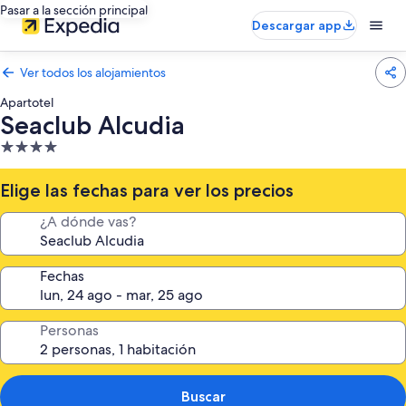
Pasar a la sección principal
Descargar app
Ver todos los alojamientos
Apartotel
Seaclub Alcudia
Alojamiento
de
4.0 estrellas
Elige las fechas para ver los precios
¿A dónde vas?
Fechas
Personas
Buscar