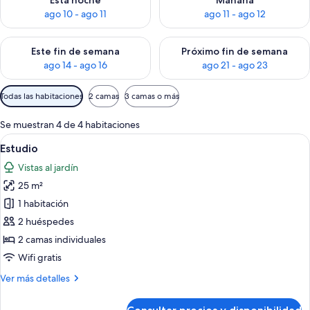
Esta noche
Mañana
ago 10 - ago 11
ago 11 - ago 12
Consulta la disponibilidad para este fin de semana, ago 14 - a
Consulta la disponibilidad par
Este fin de semana
Próximo fin de semana
ago 14 - ago 16
ago 21 - ago 23
Filtros
Todas las habitaciones
2 camas
3 camas o más
disponibles
para
Se muestran 4 de 4 habitaciones
las
Abrir
Habitación de hotel compacta con kitc
4
Estudio
habitaciones
todas
Vistas al jardín
las
25 m²
fotos
de
1 habitación
Estudio
2 huéspedes
2 camas individuales
Wifi gratis
Más
Ver más detalles
detalles
de