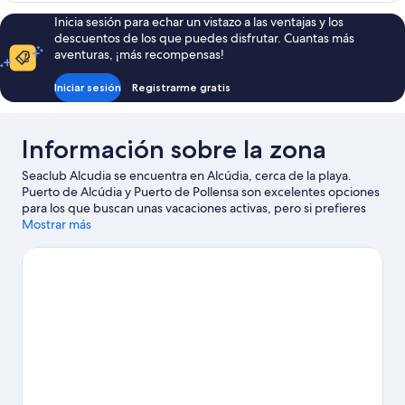
piscina
balcón,
Inicia sesión para echar un vistazo a las ventajas y los
vistas
descuentos de los que puedes disfrutar. Cuantas más
a
aventuras, ¡más recompensas!
la
piscina
Iniciar sesión
Registrarme gratis
Información sobre la zona
Seaclub Alcudia se encuentra en Alcúdia, cerca de la playa.
Puerto de Alcúdia y Puerto de Pollensa son excelentes opciones
para los que buscan unas vacaciones activas, pero si prefieres
sumergirte en la naturaleza, Playa de Alcúdia y Playa de Muro
Mostrar más
son lo que necesitas. ¿Viajas con niños? Pues llévalos a Parque
acuático Hidropark y, si te apetece disfrutar de un evento
especial, consulta el calendario de Plaza de Toros. Tendrás la
oportunidad de disfrutar del agua realizando actividades como
submarinismo o esnórquel, pero también podrás vivir grandes
aventuras practicando las rutas a pie o en bicicleta o el
paracaidismo en las inmediaciones.
Ver guía de viaje de Alcúdia
Ver más apartoteles en Alcúdia