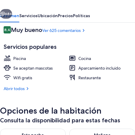
erior
Siguiente
68+
Resumen
Servicios
Ubicación
Precios
Políticas
Comentarios
Muy bueno
8,4
Ver 625 comentarios
8,4 de 10
Servicios populares
Piscina
Cocina
Se aceptan mascotas
Aparcamiento incluido
Wifi gratis
Restaurante
4 piscinas al aire libre, tumbonas
Abrir todos
Opciones de la habitación
Consulta la disponibilidad para estas fechas
Consulta la disponibilidad para esta noche, ago 10 - ago 11
Consulta la disponibilidad par