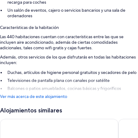
recarga para coches
Un salón de eventos, cajero o servicios bancarios y una sala de
ordenadores
Características de la habitación
Las 440 habitaciones cuentan con características entre las que se
incluyen aire acondicionado, además de ciertas comodidades
adicionales, tales como wifi gratis y cajas fuertes.
Además, otros servicios de los que disfrutarás en todas las habitaciones
incluyen:
Duchas, artículos de higiene personal gratuitos y secadores de pelo
Televisiones de pantalla plana con canales por satélite
Balcones o patios amueblados, cocinas básicas y frigoríficos
Ver más acerca de este alojamiento
Alojamientos similares
Hotel Ivory Playa Sports & Spa
Hotel Co