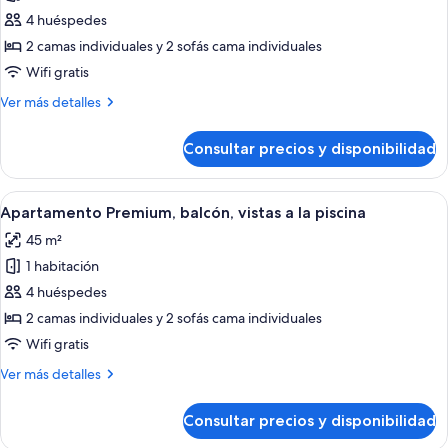
Apartamento
4 huéspedes
Premium,
2 camas individuales y 2 sofás cama individuales
1
Wifi gratis
habitación,
Más
Ver más detalles
balcón
detalles
de
Consultar precios y disponibilidad
Apartamento
Premium,
1
Abrir
Un área de piscina en un resort, con var
8
habitación,
Apartamento Premium, balcón, vistas a la piscina
todas
balcón
45 m²
las
1 habitación
fotos
de
4 huéspedes
Apartamento
2 camas individuales y 2 sofás cama individuales
Premium,
Wifi gratis
balcón,
Más
Ver más detalles
vistas
detalles
a
de
Consultar precios y disponibilidad
Apartamento
la
Premium,