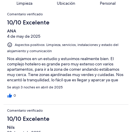
puntuación
625
Limpieza
Ubicación
Personal
10
una
de
de
con
Comentarios
-
puntuación
625
8
Comentario verificado
una
Excelente
de
con
-
puntuación
10/10 Excelente
6
una
Bueno
de
-
puntuación
ANA
4
Normal
4 de may de 2025
de
-
2
Aspectos positivos: Limpieza, servicios, instalaciones y estado del
Mediocre
-
alojamiento y comunicación
Horrible
Nos alojamos en un estudio y estuvimos realmente bien. El
complejo hotelero es grande pero muy extenso con varios
apartamentos, para ir a la zona de comer andando estábamos
muy cerca. Tiene zonas ajardinadas muy verdes y cuidadas. Nos
encantó la tranquilidad, lo fácil que es llegar y aparcar ya que
cuenta con mucho aparcamiento alrededor y lo cerca que tienes
Se alojó 3 noches en abril de 2025
todo. Volveríamos a repetir.
0
Comentario verificado
10/10 Excelente
Nils