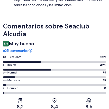
alojamiento en nuestra web para obtener más información
sobre las condiciones y las limitaciones.
Comentarios
Comentarios sobre Seaclub
Alcudia
Muy bueno
8,4
625 comentarios
229
10 - Excelente
229
comentarios
294
8 - Bueno
294
de
comentarios
un
75
6 - Normal
75
de
total
comentarios
un
19
4 - Mediocre
19
de
de
total
comentarios
625
un
8
2 - Horrible
8
de
de
con
total
comentarios
625
un
una
de
de
con
total
puntuación
625
un
una
de
8,2
8,4
8,6
de
con
total