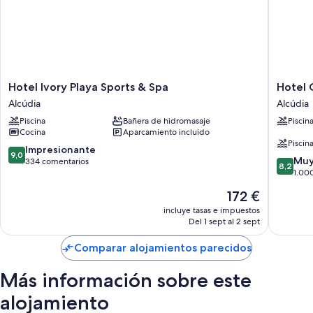
Hotel
Hotel
Hotel Ivory Playa Sports & Spa
Hotel 
Ivory
Condes
Alcúdia
Alcúdia
Playa
Mallorca
Piscina
Bañera de hidromasaje
Piscin
Sports
Alcúdia
Cocina
Aparcamiento incluido
&
Piscina
Spa
9.0
Impresionante
9,0
8.2
Alcúdia
Muy
sobre
334 comentarios
8,2
sobre
1.00
10,
10,
Impresionante,
El
172 €
Muy
334 comentarios
precio
bueno,
incluye tasas e impuestos
actual
Del 1 sept al 2 sept
1.000 c
es
de
Comparar alojamientos parecidos
172 €
Más información sobre este
alojamiento