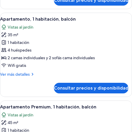
Consultar precios y disponibilidad
Estudio
Abrir
Una sala de estar moderna con un sofá
4
Apartamento, 1 habitación, balcón
todas
Vistas al jardín
las
35 m²
fotos
de
1 habitación
Apartamento,
4 huéspedes
1
2 camas individuales y 2 sofás cama individuales
habitación,
Wifi gratis
balcón
Más
Ver más detalles
detalles
de
Consultar precios y disponibilidad
Apartamento,
1
habitación,
Abrir
Una sala moderna con un sofá, un telev
6
balcón
Apartamento Premium, 1 habitación, balcón
todas
Vistas al jardín
las
45 m²
fotos
de
1 habitación