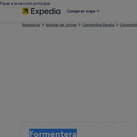
Pasar a la sección principal
Comprar viaje
Expedia.es
Alquiler de coches
Convertible España
Convertibl
Empresas de alquiler 
Recogida
Recogida
Formentera