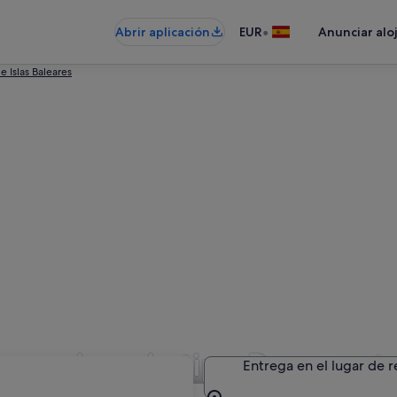
•
Abrir aplicación
EUR
Anunciar alo
e Islas Baleares
de coches de tipo Descapot
Entrega en el lugar de 