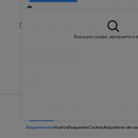
Recogida
Fecha de recogida
Fech
20 ago
21 a
Conductor menor de 30 años o mayor de 70
Es posible que los conductores jóvenes o los mayores deban pagar
Busca por ciudad, aeropuerto o d
Tengo un código de descuento
Buscar
No te preocupes si cambias de idea
Anulación sin penalización en una selección de
coches de alquiler
Te acercamos a un mundo de
Alojamientos
Vuelos
Paquetes
Coches
Alquileres de v