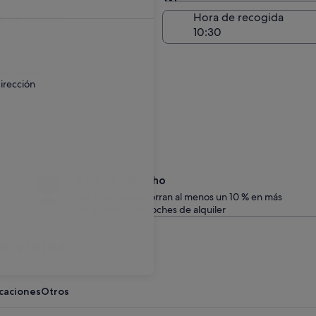
Entrega en el lugar de 
a de entrega
Hora de recogida
go
 un recargo.
irección
Date un capricho
Los miembros ahorran al menos un 10 % en más
de un millón de coches de alquiler
 viajes
acaciones
Otros