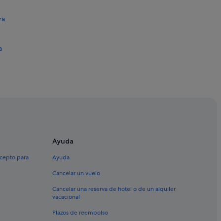
ra
a
a
tera
n Francisco Javier
a
Ayuda
xcepto para
Ayuda
Cancelar un vuelo
tera
Cancelar una reserva de hotel o de un alquiler
ormentera
vacacional
Plazos de reembolso