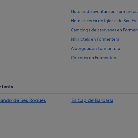
Hoteles de aventura en Formenter
Hoteles cerca de Iglesia de San Fra
Campings de caravanas en Formen
Nh Hotels en Formentera
Albergues en Formentera
Cruceros en Formentera
Villas en San Francisco Javier
B&B en Formentera
Hoteles con bar en San Francisco J
nterés
Casas barco en Formentera
nando de Ses Roques
Es Cap de Barbaria
Hoteles con restaurante en Formen
Hoteles LGTBQIA en Formentera
Hoteles baratos en Formentera
Casas de campo en San Francisco J