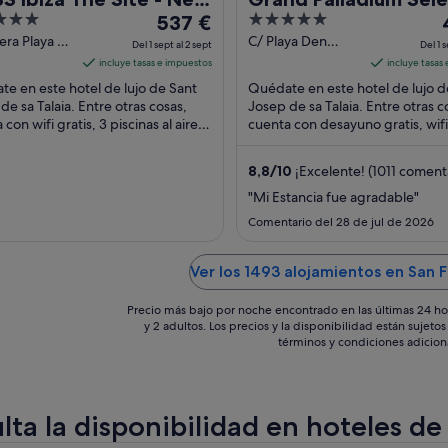
El
5
E
ning 2026
537 €
Palace Ibiza - All Incl
precio
out
era Playa d
C/ Playa Den
Del 1 sept al 2 sept
Del 1 s
sa Sant
Bossa s/n Playa
es
of
incluye tasas e impuestos
incluye tasas
de sa Talaia
d’en Bossa Sant
de
5
e en este hotel de lujo de Sant
Quédate en este hotel de lujo d
Josep de sa Talaia
537 €
de sa Talaia. Entre otras cosas,
Josep de sa Talaia. Entre otras c
Ibiza
con wifi gratis, 3 piscinas al aire
por
cuenta con desayuno gratis, wifi 
y un spa completo. Algunos
4 piscinas al aire libre. Algo que l
noche
os ...
del
8,8
/
10
¡Excelente! (1011 coment
1
1
"Mi Estancia fue agradable"
sept
Comentario del 28 de jul de 2026
al
a
2
sept
Ver los 1493 alojamientos en San F
Precio más bajo por noche encontrado en las últimas 24 ho
y 2 adultos. Los precios y la disponibilidad están sujet
términos y condiciones adicion
lta la disponibilidad en hoteles de