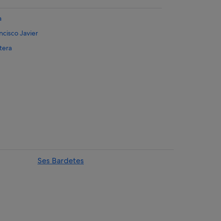
a
ncisco Javier
tera
avier
Ses Bardetes
tera
avier