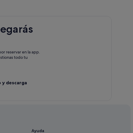
ra
entera
legarás
a
or reservar en la app.
estionas todo tu
o y descarga
Ayuda