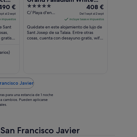
l
5
El
usive
490 €
Island Resort & Spa - All
408 €
precio
out
precio
C/ Playa d'en
Inclusive
ept al 2 sept
Del 1 sept al 2 sept
Bossa s/n Sant
es
of
es
 e impuestos
incluye tasas e impuestos
Josep de sa Talaia
de
5
de
e Sant
Quédate en este alojamiento de lujo de
Ibiza
490 €
408 €
osas,
Sant Josep de sa Talaia. Entre otras
gratis y
por
cosas, cuenta con desayuno gratis, wifi
por
os ...
gratis y 2 piscinas al aire libre. Algo que
noche
noche
...
del
del
arios)
1
sept
sept
l
al
2
2
rancisco Javier
sept
sept
ras para una estancia de 1 noche
os a cambios. Pueden aplicarse
ales.
 San Francisco Javier