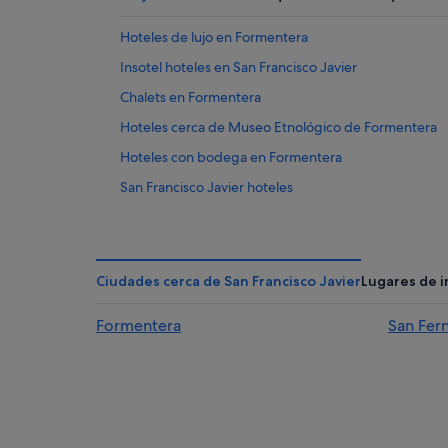
Hoteles de lujo en Formentera
Insotel hoteles en San Francisco Javier
Chalets en Formentera
Hoteles cerca de Museo Etnológico de Formentera
Hoteles con bodega en Formentera
San Francisco Javier hoteles
Hoteles boutique en Formentera
Hoteles Globales en Formentera
Hoteles con casino en Formentera
Ciudades cerca de San Francisco Javier
Lugares de i
Formentera hoteles
Formentera
San Fer
Hoteles ecológicos en Formentera
Catalonia hoteles en Formentera
Barcelo hoteles en Formentera
Hoteles de golf en Formentera