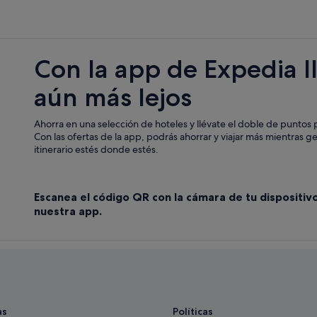
Independent hoteles en Formente
Pensiones en Formentera
Hoteles con todo incluido en Form
Con la app de Expedia l
Hoteles de negocios en Formenter
aún más lejos
Cabañas en Formentera
Hoteles en la playa en Formentera
Ahorra en una selección de hoteles y llévate el doble de puntos p
Condominios en Formentera
Con las ofertas de la app, podrás ahorrar y viajar más mientras g
itinerario estés donde estés.
Palladium hoteles en Formentera
Riu Hotels en Formentera
Escanea el código QR con la cámara de tu dispositiv
nuestra app.
as
Políticas