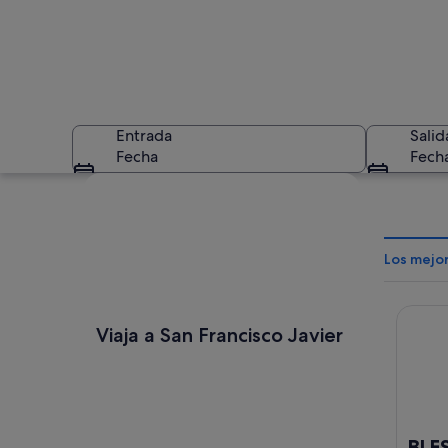
Entrada
Salid
Fecha
Fech
Ver mapa
Los mejor
BLESS 
Un café al aire lib
Viaja a San Francisco Javier
BLES