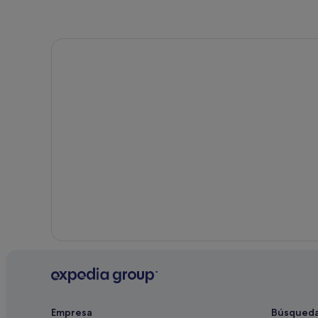
Hoteles románticos en Formentera
Alojamientos agroturísticos en San Francisco Javier
Insotel hoteles en Formentera
Casas privadas de vacaciones en San Francisco Javier
Villas en Formentera
Palladium hoteles en San Francisco Javier
Tiendas de safari en Formentera
Hoteles de 3 estrellas en Formentera
Hoteles en la playa en San Francisco Javier
Hoteles con gimnasio en Formentera
Empresa
Búsqued