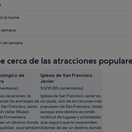
eba
e
eba
r la noche
eba
de semana
o
eba
in de semana
o
te cerca de las atracciones popular
o
o
ológico de
Iglesia de San Francisco
ra
Javier
mentarios)
9.0/10 (55 comentarios)
tus vacaciones, te
Iglesia de San Francisco Javier es,
cer los entresijos de
sin duda, uno de los rincones más
e San Francisco Javier,
populares de San Francisco Javier,
sin visitar Museo
aunque este destino esconde
de Formentera.
multitud de lugares y actividades
er un destino donde
que seguro que te sorprenden.
nquilidad, aquí también
Además de ser un destino donde