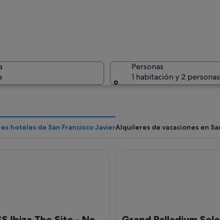
Una calle
a
Personas
a
1 habitación y 2 personas
Una calle
es hoteles de San Francisco Javier
Alquileres de vacaciones en Sa
Ibiza The Site - New Opening 2026
Grand Palladium Select Palace 
re y soleado con flores rojas, personas sentadas y caminando, y una tienda de 
S Ibiza The Site - New
Grand Palladium Sele