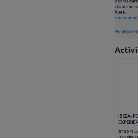
podrás dart
-
chapuzón en
16
fuera.
ago
Leer menos
Ver alojami
Activ
IBIZA-FOR
IBIZA-
EXPERIE
El
100 %
de
recomiend