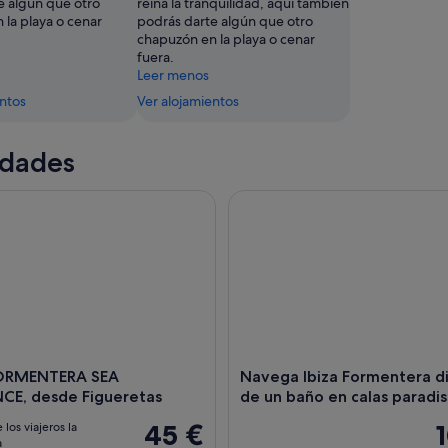
e algún que otro
reina la tranquilidad, aquí también
 la playa o cenar
podrás darte algún que otro
chapuzón en la playa o cenar
fuera.
Leer menos
entos
Ver alojamientos
idades
MENTERA SEA EXPERIENCE, desde Figueretas
Navega Ibiza Formentera disfru
FORMENTERA SEA
Navega Ibiza Formentera di
NCE, desde Figueretas
de un baño en calas paradis
45 €
 los viajeros la
a