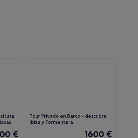
ta de un baño en calas paradisiacas
Tour Privado en Barco - descubre Ibiza y Forment
sfruta
Tour Privado en Barco - descubre
iacas
Ibiza y Formentera
100 €
1600 €