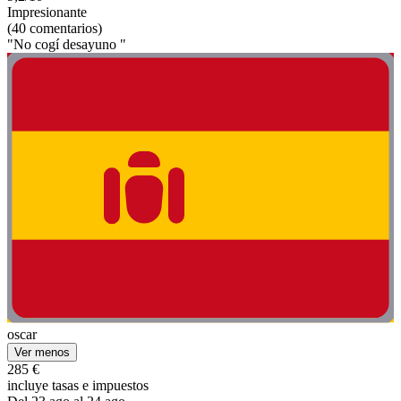
Impresionante
(40 comentarios)
"No cogí desayuno "
oscar
Ver menos
285 €
incluye tasas e impuestos