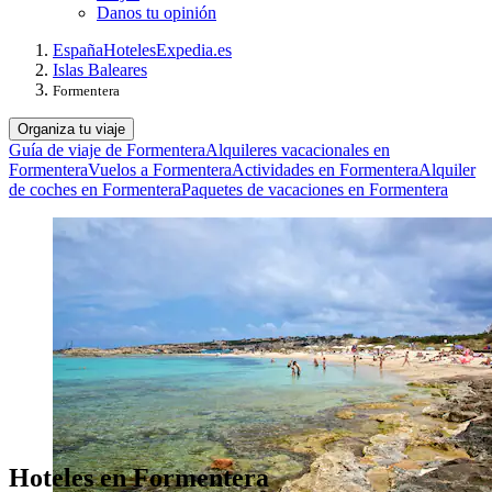
Danos tu opinión
España
Hoteles
Expedia.es
Islas Baleares
Formentera
Organiza tu viaje
Guía de viaje de Formentera
Alquileres vacacionales en
Formentera
Vuelos a Formentera
Actividades en Formentera
Alquiler
de coches en Formentera
Paquetes de vacaciones en Formentera
Hoteles en Formentera