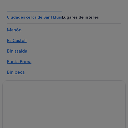
Villas en Sant Lluis
Hoteles de 5 estrellas en Sant Lluis
Ciudades cerca de Sant Lluis
Lugares de interés
Hoteles con spa en Sant Lluis
Mahón
Hoteles históricos en Sant Lluis
Es Castell
Palladium hoteles en Sant Lluis
Casas rurales en Sant Lluis
Binissaida
Hoteles con conserje en Sant Lluis
Punta Prima
Chalets en Sant Lluis
Binibeca
Artiem Hotels en Trebeluger
Cap d'en Font
Hoteles con bar en Sant Lluis
Trebeluger
Hoteles con piscina en Sant Lluis
Apartamentos en Sant Lluis
Alcaufer
Independent hoteles en Sant Lluis
S'Algar
Albergues en Sant Lluis
Binisafua
Sant Lluis hoteles