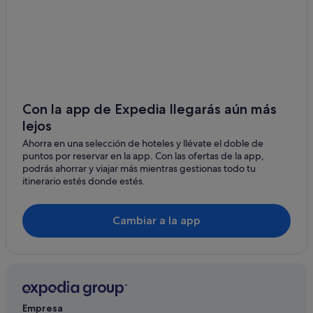
Cala de Sant Esteve
Hoteles con gimnasio en Sant Lluis
Hoteles con bodega en Sant Lluis
Llucmaçanes
Hoteles cerca de Bodegas Binifadet
Marina de Son Ganxo
Insotel hoteles en Sant Lluis
Torret
Hoteles cerca de Museo Etnológico Molí de Dalt
Con la app de Expedia llegarás aún más
Binidalí
lejos
Complejos turísticos en Sant Lluis
Ahorra en una selección de hoteles y llévate el doble de
Casas privadas de vacaciones en Sant Lluis
S'Ullastrar
puntos por reservar en la app. Con las ofertas de la app,
podrás ahorrar y viajar más mientras gestionas todo tu
Biniancolla
itinerario estés donde estés.
Pou Nou - Consell
Cambiar a la app
Binibeca Vell
Empresa