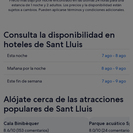
Precio más bajo por noche encontrado en las últimas 24 horas para una
estancia de 1 noche y 2 adultos. Los precios y la disponibilidad están
sujetos a cambios. Pueden aplicarse términos y condiciones adicionales.
Consulta la disponibilidad en
hoteles de Sant Lluis
Comprueba
Esta noche
7 ago - 8 ago
los
precios
Comprueba
Mañana por la noche
8 ago - 9 ago
en
los
Sant
precios
Comprueba
Este fin de semana
7 ago - 9 ago
Lluis
en
los
para
Sant
precios
Alójate cerca de las atracciones
esta
Lluis
en
noche,
para
Sant
populares de Sant Lluis
7
mañana
Lluis
ago
por
para
Cala Binibèquer
Parque acuático Sp
-
la
este
8
8.6/10 (153 comentarios)
noche,
8.0/10 (24 comentarios)
fin