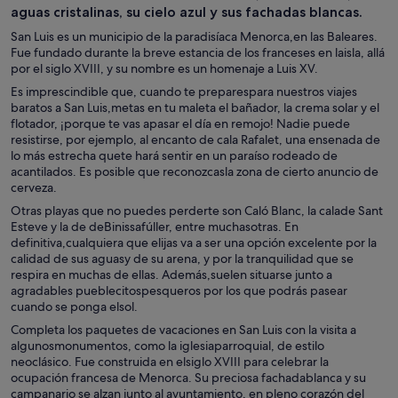
aguas cristalinas, su cielo azul y sus fachadas blancas.
San Luis es un municipio de la paradisíaca Menorca,en las Baleares.
Fue fundado durante la breve estancia de los franceses en laisla, allá
por el siglo XVIII, y su nombre es un homenaje a Luis XV.
Es imprescindible que, cuando te preparespara nuestros viajes
baratos a San Luis,metas en tu maleta el bañador, la crema solar y el
flotador, ¡porque te vas apasar el día en remojo! Nadie puede
resistirse, por ejemplo, al encanto de cala Rafalet, una ensenada de
lo más estrecha quete hará sentir en un paraíso rodeado de
acantilados. Es posible que reconozcasla zona de cierto anuncio de
cerveza.
Otras playas que no puedes perderte son Caló Blanc, la calade Sant
Esteve y la de deBinissafúller, entre muchasotras. En
definitiva,cualquiera que elijas va a ser una opción excelente por la
calidad de sus aguasy de su arena, y por la tranquilidad que se
respira en muchas de ellas. Además,suelen situarse junto a
agradables pueblecitospesqueros por los que podrás pasear
cuando se ponga elsol.
Completa los paquetes de vacaciones en San Luis con la visita a
algunosmonumentos, como la iglesiaparroquial, de estilo
neoclásico. Fue construida en elsiglo XVIII para celebrar la
ocupación francesa de Menorca. Su preciosa fachadablanca y su
campanario se alzan junto al ayuntamiento, en pleno corazón del