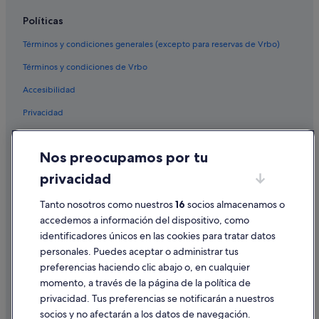
Políticas
Términos y condiciones generales (excepto para reservas de Vrbo)
Términos y condiciones de Vrbo
Accesibilidad
Privacidad
Cookies
Nos preocupamos por tu
Condiciones de uso
privacidad
Información legal/contacto
Pautas sobre el contenido y cómo denunciar contenido
Tanto nosotros como nuestros
16
socios almacenamos o
accedemos a información del dispositivo, como
identificadores únicos en las cookies para tratar datos
Ayuda
personales. Puedes aceptar o administrar tus
Ayuda
preferencias haciendo clic abajo o, en cualquier
momento, a través de la página de la política de
Cancelar un vuelo
privacidad. Tus preferencias se notificarán a nuestros
Cancelar una reserva de hotel o de un alquiler vacacional
socios y no afectarán a los datos de navegación.