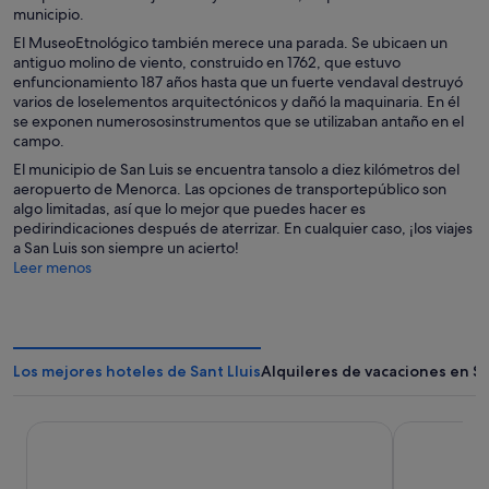
municipio.
El MuseoEtnológico también merece una parada. Se ubicaen un
antiguo molino de viento, construido en 1762, que estuvo
enfuncionamiento 187 años hasta que un fuerte vendaval destruyó
varios de loselementos arquitectónicos y dañó la maquinaria. En él
se exponen numerososinstrumentos que se utilizaban antaño en el
campo.
El municipio de San Luis se encuentra tansolo a diez kilómetros del
aeropuerto de Menorca. Las opciones de transportepúblico son
algo limitadas, así que lo mejor que puedes hacer es
pedirindicaciones después de aterrizar. En cualquier caso, ¡los viajes
a San Luis son siempre un acierto!
Leer menos
Los mejores hoteles de Sant Lluis
Alquileres de vacaciones en Sa
Seth Hotel Punta Prima
AluaSoul Me