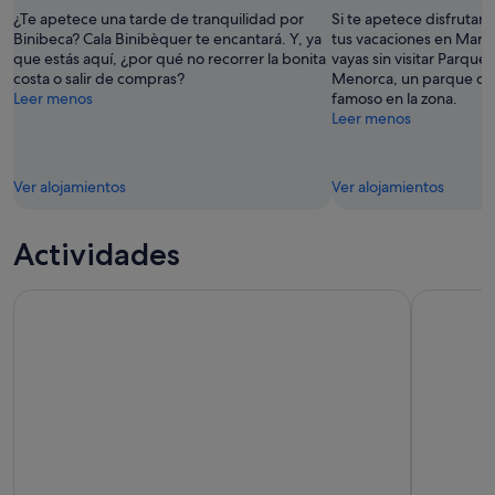
ago
8
de
¿Te apetece una tarde de tranquilidad por
Si te apetece disfrutar
ago
semana,
Binibeca? Cala Binibèquer te encantará. Y, ya
tus vacaciones en Mari
que estás aquí, ¿por qué no recorrer la bonita
vayas sin visitar Parque
-
7
costa o salir de compras?
Menorca, un parque de
9
ago
Leer menos
famoso en la zona.
ago
-
Leer menos
9
ago
Ver alojamientos
Ver alojamientos
Actividades
Experiéncia gastronómica en cultivo de setas (tour no inclui
Menorca Ex