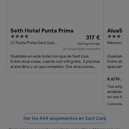
Seth Hotel Punta Prima
AluaSou
4
El
4
317 €
Only
out
precio
out
C/ Punta Prima Sant Lluis
Menorca Av
Del 8 ago al 9 ago
Menorca
Sant Lluis 
of
es
of
incluye tasas e impuestos
5
de
5
Quédate en este hotel con spa de Sant Lluis.
Quédate en 
317 €
Entre otras cosas, cuenta con wifi gratis, 3 piscinas
Entre otras 
al aire libre y un spa completo. Dos atracciones
por
aparcamiento 
turísticas ...
Dos atraccio
noche
del
8,6
/
10
¡Exc
8
"Los emplead
ago
amables, a
al
no nos falta
dias y encon
9
Comentario de
sitio estaba
ago
Ver los 464 alojamientos en Sant Lluis