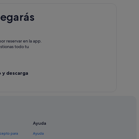
legarás
or reservar en la app.
estionas todo tu
o y descarga
Ayuda
xcepto para
Ayuda