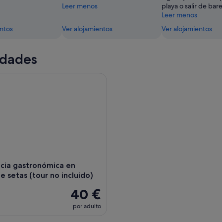
Leer menos
playa o salir de bare
Leer menos
entos
Ver alojamientos
Ver alojamientos
idades
ia gastronómica en cultivo de setas (tour no incluido)
ncia gastronómica en
de setas (tour no incluido)
40 €
por adulto