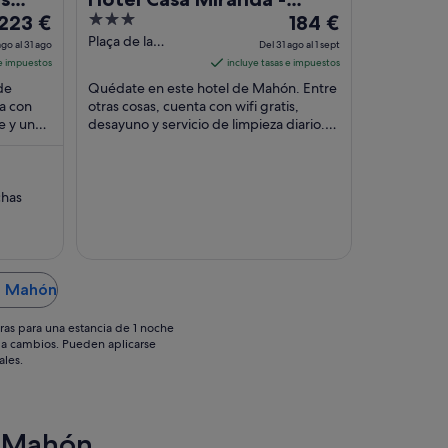
El
3
El
223 €
Adults Only
184 €
precio
out
precio
Plaça de la
go al 31 ago
Del 31 ago al 1 sept
Miranda 3 Mahón
es
of
es
 e impuestos
incluye tasas e impuestos
Illes Balears
de
5
de
de
Quédate en este hotel de Mahón. Entre
223 €
184 €
a con
otras cosas, cuenta con wifi gratis,
re y un
por
desayuno y servicio de limpieza diario.
por
éspedes
Dos atracciones turísticas populares que
noche
noche
se ...
del
del
30
31
chas
ago
ago
al
al
31
1
ago
sept
en Mahón
ras para una estancia de 1 noche
os a cambios. Pueden aplicarse
ales.
e Mahón