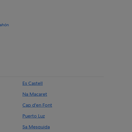
Mahón
z Sanz
tución
Es Castell
 Mahón
Na Macaret
Cap d'en Font
Puerto Luz
Sa Mesquida