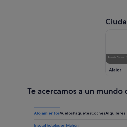
Ciuda
Foto
de
Discasto
(
Alaior
Te acercamos a un mundo d
Alojamientos
Vuelos
Paquetes
Coches
Alquileres
Insotel hoteles en Mahón