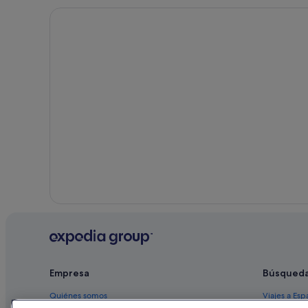
Binidalí
Es Murt
Hoteles con casino en Mahón
Hoteles con todo incluido en Mahón
Hoteles baratos en Mahón
Hoteles de 3 estrellas en Mahón
Hoteles históricos en Mahón
Casas rurales en Mahón
Albergues en Mahón
Empresa
Búsqued
Quiénes somos
Viajes a Esp