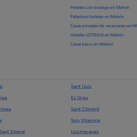
Hoteles con bodega en Mahón
Palladium hoteles en Mahón
Casas privadas de vacaciones en 
Hoteles LGTBQIA en Mahón
Casas barco en Mahón
Rusticae hoteles en Mahón
Hoteles con spa en Mahón
Hoteles cerca de Museo Hernánde
Hoteles cerca de Plaza de la Consti
l
Sant Lluis
Hoteles que aceptan mascotas en
onga
Es Grau
Hoteles para bodas en Mahón
Apartamentos en Mahón
rossa
Sant Climent
Hoteles con piscina en Mahón
a
Son Vitamina
Hoteles boutique en Mahón
Sant Esteve
Llucmaçanes
Barcelo hoteles en Mahón