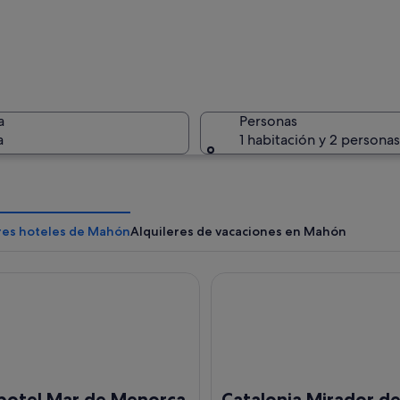
Mahón
a
Personas
a
1 habitación y 2 personas
Un pueblo
res hoteles de Mahón
Alquileres de vacaciones en Mahón
el Mar de Menorca
Catalonia Mirador des Port
on un puerto deportivo, barcos y edificios a lo largo del paseo marítimo.
potel Mar de Menorca
Catalonia Mirador de