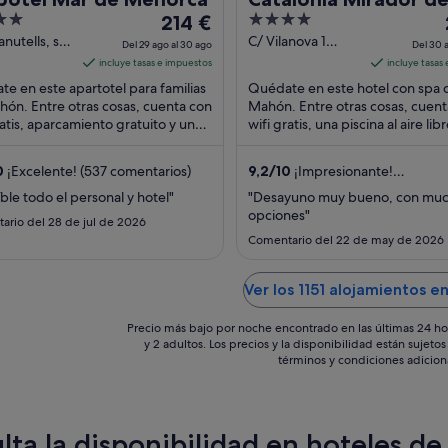
El
4
214 €
Port
precio
out
anutells, s/n
C/ Vilanova 1
Del 29 ago al 30 ago
Del 30 a
 Menorca
Mahón Menorca
es
of
incluye tasas e impuestos
incluye tasas
de
5
e en este apartotel para familias
Quédate en este hotel con spa 
214 €
ón. Entre otras cosas, cuenta con
Mahón. Entre otras cosas, cuent
ratis, aparcamiento gratuito y una
por
wifi gratis, una piscina al aire lib
a en la azotea. Algunos aspectos ...
spa completo. Algo que los hu
noche
destacan ...
del
0
¡Excelente! (537 comentarios)
9,2
/
10
¡Impresionante!
29
(184 comentarios)
íble todo el personal y hotel"
"Desayuno muy bueno, con mu
ago
opciones"
ario del 28 de jul de 2026
al
Comentario del 22 de may de 2026
30
ago
Ver los 1151 alojamientos 
Precio más bajo por noche encontrado en las últimas 24 ho
y 2 adultos. Los precios y la disponibilidad están sujet
términos y condiciones adicion
lta la disponibilidad en hoteles d