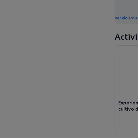
Ver alojami
Activ
Experiénc
Experié
cultivo 