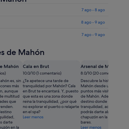
7 ago - 8 ago
8 ago - 9 ago
7 ago - 9 ago
res de Mahón
de Mahón
Cala en Brut
Arsenal de Mahón
ios)
10.0/10 (1 comentario)
8.0/10 (20 comentarios)
hón es, sin
¿Te apetece una tarde de
Descubre la historia local d
incones más
tranquilidad por Mahón? Cala
Mahón desde uno de sus
n, aunque
en Brut te encantará. Y, puesto
puntos más visitados: Arse
de multitud
que esta es una zona donde
de Mahón. Además de ser
dades que
reina la tranquilidad, ¿por qué
destino donde reina la
renden.
no explorar el puerto o relajarte
tranquilidad, aquí también
estino
en el spa?
podrás darte algún que ot
quilidad,
Leer menos
chapuzón en la playa o sali
s darte
bares.
puzón en la
Leer menos