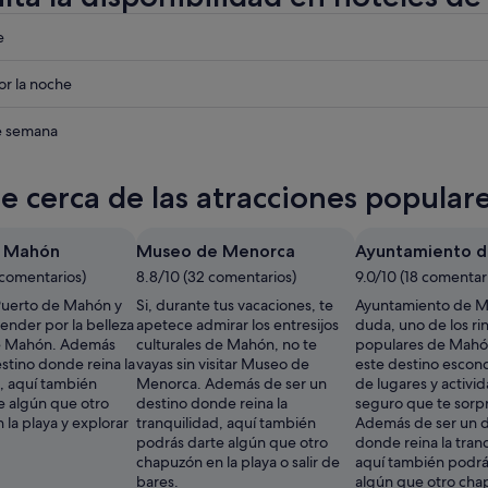
eba
e
eba
r la noche
eba
de semana
te cerca de las atracciones popula
e Mahón
Museo de Menorca
Ayuntamiento 
 comentarios)
8.8/10 (32 comentarios)
9.0/10 (18 comentar
Puerto de Mahón y
Si, durante tus vacaciones, te
Ayuntamiento de Ma
ender por la belleza
apetece admirar los entresijos
duda, uno de los r
 de Mahón. Además
culturales de Mahón, no te
populares de Mahó
stino donde reina la
vayas sin visitar Museo de
este destino escon
d, aquí también
Menorca. Además de ser un
de lugares y activi
e algún que otro
destino donde reina la
seguro que te sorp
la playa y explorar
tranquilidad, aquí también
Además de ser un d
podrás darte algún que otro
donde reina la tran
chapuzón en la playa o salir de
aquí también podrá
bares.
algún que otro cha