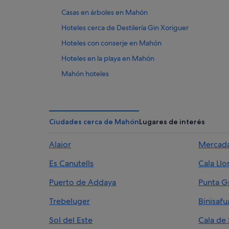
Casas en árboles en Mahón
Hoteles cerca de Destilería Gin Xoriguer
Hoteles con conserje en Mahón
Hoteles en la playa en Mahón
Mahón hoteles
Complejos turísticos en Mahón
Campings de caravanas en Mahón
Hoteles de 4 estrellas en Mahón
Ciudades cerca de Mahón
Lugares de interés
Pensiones en Mahón
Alaior
Mercada
Hoteles con gimnasio en Mahón
Es Canutells
Cala Ll
Villas en Mahón
Hoteles cerca de Iglesia de Santa María
Puerto de Addaya
Punta G
Hoteles con wifi en Mahón
Trebeluger
Binisafu
Hoteles cerca de Plaza del Carmen
Sol del Este
Cala de 
Cabañas en Mahón