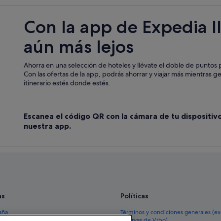
ar
Hoteles con bar en Mahón
Con la app de Expedia l
Tiendas de safari en Mahón
aún más lejos
Hoteles con restaurante en Mahón
Hoteles de 5 estrellas en Mahón
Ahorra en una selección de hoteles y llévate el doble de puntos p
Artiem Hotels en Mahón
Con las ofertas de la app, podrás ahorrar y viajar más mientras g
itinerario estés donde estés.
Chalets en Mahón
Escanea el código QR con la cámara de tu dispositiv
nuestra app.
as
Políticas
aña
Términos y condiciones generales (e
reservas de Vrbo)