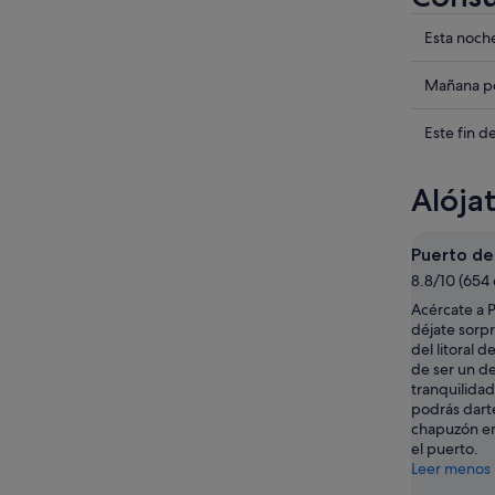
Compru
Esta noch
los
precios
Compru
Mañana po
en
los
Mahón
precios
Compru
Este fin 
para
en
los
esta
Mahón
precios
Alója
noche,
para
en
7
mañana
Mahón
ago
por
para
Puerto d
-
la
este
8.8/10 (654
8
noche,
fin
Acércate a 
ago
8
de
déjate sorpr
ago
semana,
del litoral
-
7
de ser un de
9
ago
tranquilida
podrás dart
ago
-
chapuzón en 
9
el puerto.
ago
Leer menos