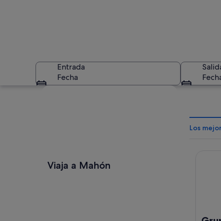
Entrada
Salid
Fecha
Fech
Ver mapa
Los mejo
Grupot
Un pueblo costero c
Viaja a Mahón
Gru