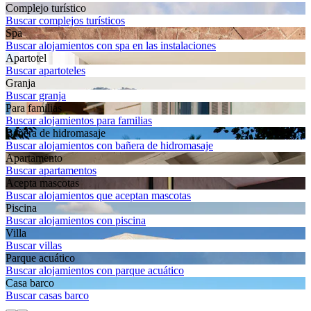
Complejo turístico
Buscar complejos turísticos
Spa
Buscar alojamientos con spa en las instalaciones
Apartotel
Buscar apartoteles
Granja
Buscar granja
Para familias
Buscar alojamientos para familias
Bañera de hidromasaje
Buscar alojamientos con bañera de hidromasaje
Apartamento
Buscar apartamentos
Acepta mascotas
Buscar alojamientos que aceptan mascotas
Piscina
Buscar alojamientos con piscina
Villa
Buscar villas
Parque acuático
Buscar alojamientos con parque acuático
Casa barco
Buscar casas barco