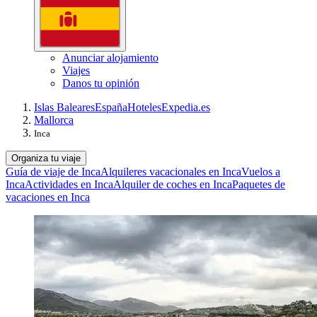
Anunciar alojamiento
Viajes
Danos tu opinión
Islas Baleares
España
Hoteles
Expedia.es
Mallorca
Inca
Organiza tu viaje
Guía de viaje de Inca
Alquileres vacacionales en Inca
Vuelos a
Inca
Actividades en Inca
Alquiler de coches en Inca
Paquetes de
vacaciones en Inca