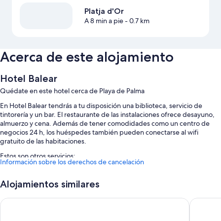
Platja d'Or
A 8 min a pie
- 0.7 km
Acerca de este alojamiento
Hotel Balear
Quédate en este hotel cerca de Playa de Palma
En Hotel Balear tendrás a tu disposición una biblioteca, servicio de
tintorería y un bar. El restaurante de las instalaciones ofrece desayuno,
almuerzo y cena. Además de tener comodidades como un centro de
negocios 24 h, los huéspedes también pueden conectarse al wifi
gratuito de las habitaciones.
Estos son otros servicios:
Información sobre los derechos de cancelación
Personal multilingüe, una caja fuerte en recepción y periódicos
gratuitos en el vestíbulo
Alojamientos similares
Consigna de equipaje, una máquina expendedora y una mesa de
BG Hotel Java
Grupotel
billar
Cajero o servicios bancarios, asistencia turística y para la compra de