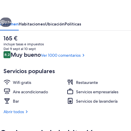
erior
Siguiente
27+
Resumen
Habitaciones
Ubicación
Políticas
El
165 €
precio
incluye tasas e impuestos
actual
Del 9 sept al 10 sept
es
Comentarios
Muy bueno
8,2
Ver 1000 comentarios
8,2 de 10
de
165 €
Servicios populares
Wifi gratis
Restaurante
Habitación estándar doble | Edredones 
Aire acondicionado
Servicios empresariales
Bar
Servicios de lavandería
Abrir todos