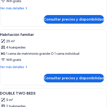
Habitación
Wifi gratis
estándar
Más
Ver más detalles
doble
detalles
de
Consultar precios y disponibilidad
Habitación
estándar
doble
Abrir
Habitación de hotel con cama, escritori
8
Habitación familiar
todas
25 m²
las
4 huéspedes
fotos
de
1 cama de matrimonio grande O 1 cama individual
Habitación
Wifi gratis
familiar
Más
Ver más detalles
detalles
de
Consultar precios y disponibilidad
Habitación
familiar
Abrir
Edredones de plumas, caja fuerte, escr
8
DOUBLE TWO BEDS
todas
5 m²
las
2 huéspedes