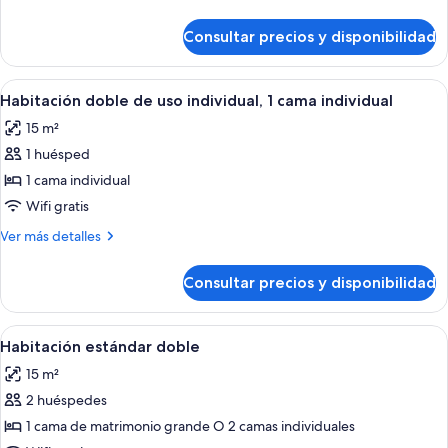
3
detalles
camas
de
Consultar precios y disponibilidad
Habitación
individuales
triple,
3
Abrir
Habitación de hotel con dos camas, un 
5
camas
Habitación doble de uso individual, 1 cama individual
todas
individuales
15 m²
las
1 huésped
fotos
de
1 cama individual
Habitación
Wifi gratis
doble
Más
Ver más detalles
de
detalles
uso
de
Consultar precios y disponibilidad
Habitación
individual,
doble
1
de
Abrir
Un balcón con sillas de mimbre y una me
cama
8
uso
Habitación estándar doble
todas
individual,
individual
15 m²
1
las
cama
2 huéspedes
fotos
individual
de
1 cama de matrimonio grande O 2 camas individuales