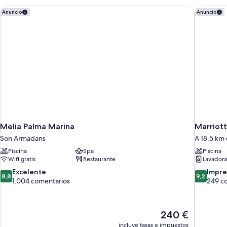
Melia Palma Marina
Marriott
Anuncio
Anuncio
Melia Palma Marina
Marriott
Son Armadans
A 18,5 km
Piscina
Spa
Piscina
Wifi gratis
Restaurante
Lavadora
8.8
9.2
Excelente
Impre
8,8
9,2
sobre
sobre
1.004 comentarios
249 c
10,
10,
Excelente,
Impresion
1.004 comentarios
249 comen
El
240 €
precio
incluye tasas e impuestos