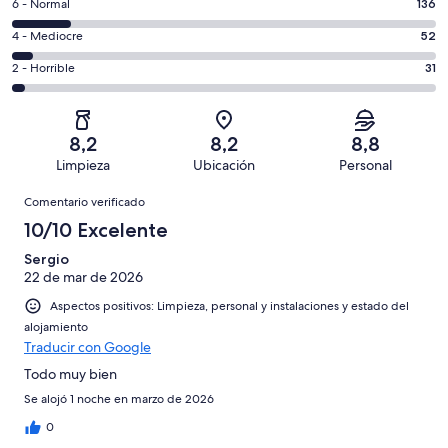
un
136
6 - Normal
136
de
total
comentarios
un
52
4 - Mediocre
52
de
de
total
comentarios
1000
un
31
2 - Horrible
31
de
de
con
total
comentarios
1000
un
una
de
de
con
total
puntuación
1000
un
una
de
8,2
8,2
8,8
de
con
total
puntuación
1000
Limpieza
Ubicación
Personal
10
una
de
de
con
Comentarios
-
puntuación
1000
8
Comentario verificado
una
Excelente
de
con
-
puntuación
10/10 Excelente
6
una
Bueno
de
-
puntuación
Sergio
4
Normal
22 de mar de 2026
de
-
2
Aspectos positivos: Limpieza, personal y instalaciones y estado del
Mediocre
-
alojamiento
Horrible
Traducir con Google
Todo muy bien
Se alojó 1 noche en marzo de 2026
0