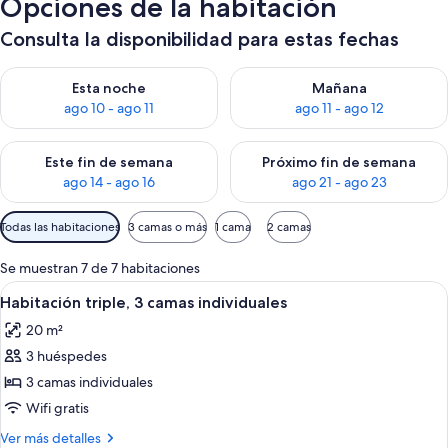
Opciones de la habitación
Consulta la disponibilidad para estas fechas
Consulta la disponibilidad para esta noche, ago 10 - ago 11
Consulta la disponibilidad par
Esta noche
Mañana
ago 10 - ago 11
ago 11 - ago 12
Consulta la disponibilidad para este fin de semana, ago 14 - a
Consulta la disponibilidad par
Este fin de semana
Próximo fin de semana
ago 14 - ago 16
ago 21 - ago 23
Filtros
Todas las habitaciones
3 camas o más
1 cama
2 camas
disponibles
para
Se muestran 7 de 7 habitaciones
las
Abrir
Habitación de hotel con dos camas, un e
7
Habitación triple, 3 camas individuales
habitaciones
todas
20 m²
las
3 huéspedes
fotos
de
3 camas individuales
Habitación
Wifi gratis
triple,
Más
Ver más detalles