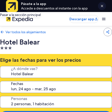
Pásate a la app
Accede a descuentos al instante con la app
Pasar a la sección principal
Descargar app
Ver todos los alojamientos
Hotel Balear
Alojamiento
de
3.0 estrellas
Elige las fechas para ver los precios
¿A dónde vas?
Fechas
Personas