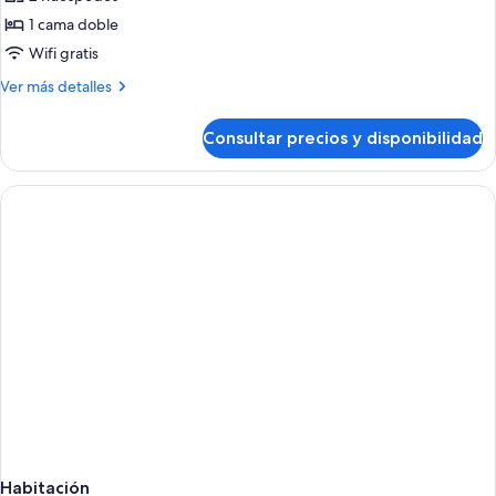
fotos
de
1 cama doble
DOUBLE
Wifi gratis
TWO
Más
Ver más detalles
BEDS
detalles
de
Consultar precios y disponibilidad
DOUBLE
TWO
BEDS
Habitación