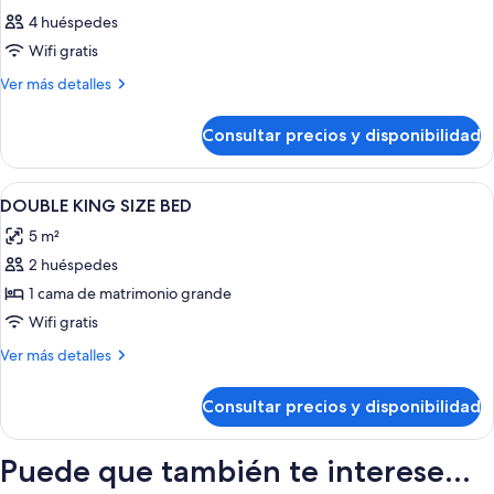
4 huéspedes
Wifi gratis
Más
Ver más detalles
detalles
de
Consultar precios y disponibilidad
Habitación
Abrir
Edredones de plumas, caja fuerte, escr
8
DOUBLE KING SIZE BED
todas
5 m²
las
2 huéspedes
fotos
de
1 cama de matrimonio grande
DOUBLE
Wifi gratis
KING
Más
Ver más detalles
SIZE
detalles
BED
de
Consultar precios y disponibilidad
DOUBLE
KING
SIZE
Puede que también te interese...
BED