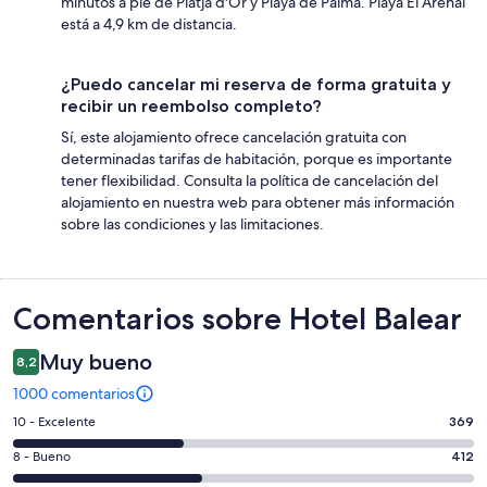
minutos a pie de Platja d'Or y Playa de Palma. Playa El Arenal
está a 4,9 km de distancia.
¿Puedo cancelar mi reserva de forma gratuita y
recibir un reembolso completo?
Sí, este alojamiento ofrece cancelación gratuita con
determinadas tarifas de habitación, porque es importante
tener flexibilidad. Consulta la política de cancelación del
alojamiento en nuestra web para obtener más información
sobre las condiciones y las limitaciones.
Comentarios
Comentarios sobre Hotel Balear
Muy bueno
8,2
1000 comentarios
369
10 - Excelente
369
comentarios
412
8 - Bueno
412
de
comentarios