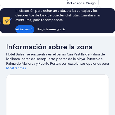
actual
Del 23 ago al 24 ago
es
Inicia sesión para echar un vistazo a las ventajas y los
de
descuentos de los que puedes disfrutar. Cuantas más
240 €
aventuras, ¡más recompensas!
Iniciar sesión
Registrarme gratis
Información sobre la zona
Hotel Balear se encuentra en el barrio Can Pastilla de Palma de
Mallorca, cerca del aeropuerto y cerca de la playa. Puerto de
Palma de Mallorca y Puerto Portals son excelentes opciones para
los que buscan unas vacaciones activas, pero si prefieres
Mostrar más
sumergirte en la naturaleza, Playa de Palma y Playa El Arenal son
lo que necesitas. ¿Te apetece disfrutar de un evento especial?
Puedes consultar el calendario de Circuito de carreras Circuito
Mallorca o Palma Arena. Tendrás oportunidad de disfrutar del
agua realizando actividades como windsurf o vela, pero también
podrás vivir grandes aventuras practicando las rutas a pie o en
bicicleta en las inmediaciones.
Ver guía de viaje de Palma de
Mallorca