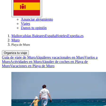
Anunciar alojamiento
Viajes
Danos tu opinión
Mallorca
Islas Baleares
España
Hoteles
Expedia.es
Muro
Playa de Muro
Organiza tu viaje
Guía de viaje de Muro
Alquileres vacacionales en Muro
Vuelos a
Muro
Actividades en Muro
Alquiler de coches en Playa de
Muro
Vacaciones en Playa de Muro