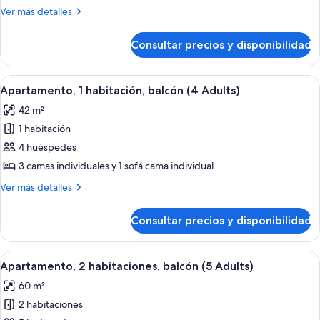
1
Más
Ver más detalles
habitación,
detalles
balcón
de
Consultar precios y disponibilidad
Apartamento,
(3
1
Adults
habitación,
Abrir
Una habitación moderna con una mesa 
+
7
balcón
Apartamento, 1 habitación, balcón (4 Adults)
todas
(3
1
42 m²
Adults
las
Child)
+
1 habitación
fotos
1
de
4 huéspedes
Child)
Apartamento,
3 camas individuales y 1 sofá cama individual
1
Más
Ver más detalles
habitación,
detalles
balcón
de
Consultar precios y disponibilidad
Apartamento,
(4
1
Adults)
habitación,
Abrir
Una habitación moderna con un sofá ro
9
balcón
Apartamento, 2 habitaciones, balcón (5 Adults)
todas
(4
60 m²
Adults)
las
2 habitaciones
fotos