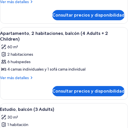
Más
Ver más detalles
habitaciones,
detalles
balcón
de
Consultar precios y disponibilidad
Apartamento,
(4
2
Adults
habitaciones,
Abrir
Una habitación moderna con un sofá ro
+
9
balcón
Apartamento, 2 habitaciones, balcón (4 Adults + 2
todas
(4
1
Children)
Adults
las
Child)
60 m²
+
fotos
1
2 habitaciones
de
Child)
6 huéspedes
Apartamento,
2
4 camas individuales y 1 sofá cama individual
habitaciones,
Más
Ver más detalles
balcón
detalles
de
(4
Consultar precios y disponibilidad
Apartamento,
Adults
2
+
habitaciones,
Abrir
Una sala de estar moderna con un sofá
6
2
balcón
Estudio, balcón (3 Adults)
todas
(4
Children)
30 m²
Adults
las
+
1 habitación
fotos