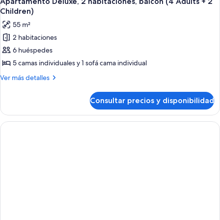
+
Apartamento Deluxe, 2 habitaciones, balcón (4 Adults + 2
todas
balcón
1
Children)
(4
las
Child)
55 m²
Adults
fotos
+
2 habitaciones
de
1
6 huéspedes
Apartamento
Child)
Deluxe,
5 camas individuales y 1 sofá cama individual
2
Más
Ver más detalles
habitaciones,
detalles
de
balcón
Consultar precios y disponibilidad
Apartamento
(4
Deluxe,
Adults
2
+
habitaciones,
balcón
2
(4
Children)
Adults
+
2
Children)