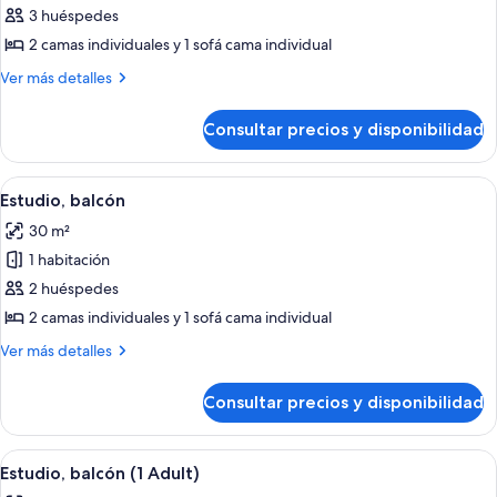
2
de
3 huéspedes
Children)
Estudio,
2 camas individuales y 1 sofá cama individual
balcón
Más
Ver más detalles
(3
detalles
Adults)
de
Consultar precios y disponibilidad
Estudio,
balcón
(3
Abrir
Una sala de estar moderna con un sofá
6
Adults)
Estudio, balcón
todas
30 m²
las
1 habitación
fotos
de
2 huéspedes
Estudio,
2 camas individuales y 1 sofá cama individual
balcón
Más
Ver más detalles
detalles
de
Consultar precios y disponibilidad
Estudio,
balcón
Abrir
Una sala de estar moderna con un sofá
7
Estudio, balcón (1 Adult)
todas