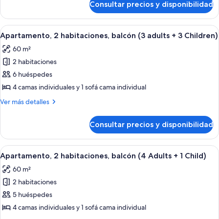
(3
Consultar precios y disponibilidad
Apartamento,
Adults
2
+
habitaciones,
Abrir
Una habitación moderna con un sofá ro
9
2
balcón
Apartamento, 2 habitaciones, balcón (3 adults + 3 Children)
todas
(3
Children)
60 m²
Adults
las
+
2 habitaciones
fotos
2
de
6 huéspedes
Children)
Apartamento,
4 camas individuales y 1 sofá cama individual
2
Más
Ver más detalles
habitaciones,
detalles
balcón
de
Consultar precios y disponibilidad
Apartamento,
(3
2
adults
habitaciones,
Abrir
Una habitación moderna con un sofá ro
+
9
balcón
Apartamento, 2 habitaciones, balcón (4 Adults + 1 Child)
todas
(3
3
60 m²
adults
las
Children)
+
2 habitaciones
fotos
3
de
5 huéspedes
Children)
Apartamento,
4 camas individuales y 1 sofá cama individual
2