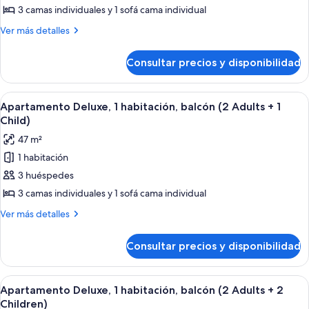
Apartamento
3 camas individuales y 1 sofá cama individual
Deluxe,
Más
Ver más detalles
1
detalles
habitación,
de
Consultar precios y disponibilidad
Apartamento
balcón
Deluxe,
1
Abrir
Un dormitorio moderno con una cama,
6
habitación,
Apartamento Deluxe, 1 habitación, balcón (2 Adults + 1
todas
balcón
Child)
las
47 m²
fotos
1 habitación
de
3 huéspedes
Apartamento
Deluxe,
3 camas individuales y 1 sofá cama individual
1
Más
Ver más detalles
habitación,
detalles
de
balcón
Consultar precios y disponibilidad
Apartamento
(2
Deluxe,
Adults
1
Abrir
Un dormitorio moderno con una cama,
6
+
habitación,
Apartamento Deluxe, 1 habitación, balcón (2 Adults + 2
todas
balcón
1
Children)