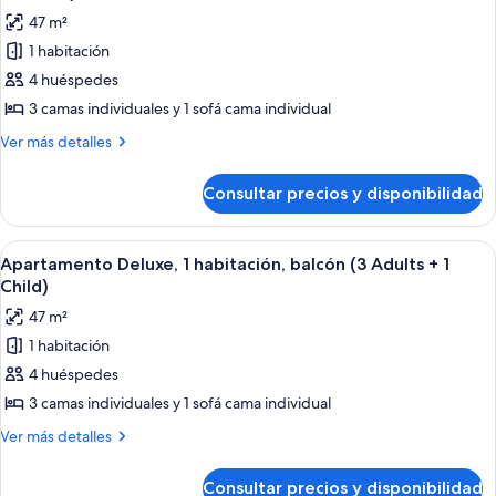
(2
las
Child)
47 m²
Adults
fotos
+
1 habitación
de
1
4 huéspedes
Apartamento
Child)
Deluxe,
3 camas individuales y 1 sofá cama individual
1
Más
Ver más detalles
habitación,
detalles
de
balcón
Consultar precios y disponibilidad
Apartamento
(2
Deluxe,
Adults
1
Abrir
Un dormitorio moderno con una cama,
6
+
habitación,
Apartamento Deluxe, 1 habitación, balcón (3 Adults + 1
todas
balcón
2
Child)
(2
las
Children)
47 m²
Adults
fotos
+
1 habitación
de
2
4 huéspedes
Apartamento
Children)
Deluxe,
3 camas individuales y 1 sofá cama individual
1
Más
Ver más detalles
habitación,
detalles
de
balcón
Consultar precios y disponibilidad
Apartamento