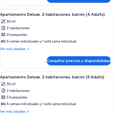
(3
Deluxe,
Adults
1
Abrir
Una sala de estar moderna con un sofá,
6
+
habitación,
Apartamento Deluxe, 2 habitaciones, balcón (4 Adults)
todas
balcón
1
55 m²
(3
las
Child)
Adults
2 habitaciones
fotos
+
de
4 huéspedes
1
Apartamento
Child)
5 camas individuales y 1 sofá cama individual
Deluxe,
Más
Ver más detalles
2
detalles
habitaciones,
de
Consultar precios y disponibilidad
Apartamento
balcón
Deluxe,
(4
2
Abrir
Una sala de estar moderna con un sofá
Adults)
6
habitaciones,
Apartamento Deluxe, 2 habitaciones, balcón (5 Adults)
todas
balcón
55 m²
(4
las
Adults)
2 habitaciones
fotos
de
5 huéspedes
Apartamento
5 camas individuales y 1 sofá cama individual
Deluxe,
Más
Ver más detalles