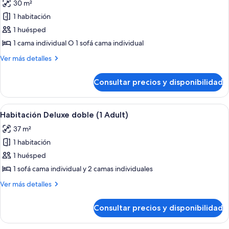
30 m²
las
1 habitación
fotos
de
1 huésped
Estudio,
1 cama individual O 1 sofá cama individual
balcón
Más
Ver más detalles
(1
detalles
Adult)
de
Consultar precios y disponibilidad
Estudio,
balcón
(1
Abrir
Una habitación de hotel moderna con p
5
Adult)
Habitación Deluxe doble (1 Adult)
todas
37 m²
las
1 habitación
fotos
de
1 huésped
Habitación
1 sofá cama individual y 2 camas individuales
Deluxe
Más
Ver más detalles
doble
detalles
(1
de
Consultar precios y disponibilidad
Habitación
Adult)
Deluxe