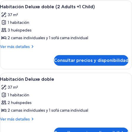
doble
Abrir
Una habitación de hotel moderna con p
5
(1
Habitación Deluxe doble (2 Adults +1 Child)
todas
Adult)
37 m²
las
1 habitación
fotos
de
3 huéspedes
Habitación
2 camas individuales y 1 sofá cama individual
Deluxe
Más
Ver más detalles
doble
detalles
(2
de
Consultar precios y disponibilidad
Habitación
Adults
Deluxe
+1
doble
Abrir
Una habitación de hotel moderna con p
Child)
5
(2
Habitación Deluxe doble
todas
Adults
37 m²
+1
las
Child)
1 habitación
fotos
de
2 huéspedes
Habitación
2 camas individuales y 1 sofá cama individual
Deluxe
Más
Ver más detalles
doble
detalles
de