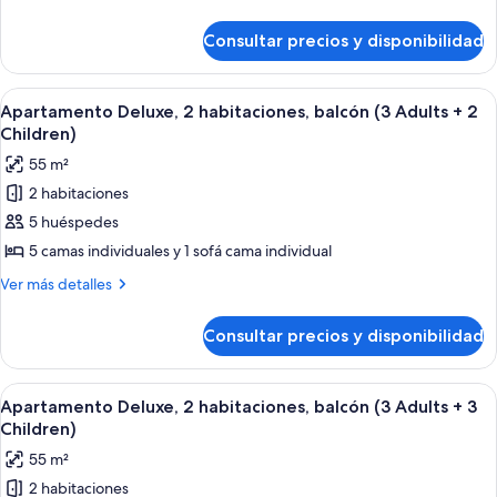
2
detalles
habitaciones,
de
Consultar precios y disponibilidad
Apartamento
balcón
Deluxe,
(5
2
Abrir
Una sala de estar moderna con un sofá
Adults)
6
habitaciones,
Apartamento Deluxe, 2 habitaciones, balcón (3 Adults + 2
todas
balcón
Children)
(5
las
55 m²
Adults)
fotos
2 habitaciones
de
5 huéspedes
Apartamento
Deluxe,
5 camas individuales y 1 sofá cama individual
2
Más
Ver más detalles
habitaciones,
detalles
de
balcón
Consultar precios y disponibilidad
Apartamento
(3
Deluxe,
Adults
2
Abrir
Una sala de estar moderna con un sofá
6
+
habitaciones,
Apartamento Deluxe, 2 habitaciones, balcón (3 Adults + 3
todas
balcón
2
Children)
(3
las
Children)
55 m²
Adults
fotos
+
2 habitaciones
de