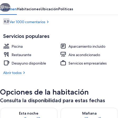
erior
Siguiente
76+
Resumen
Habitaciones
Ubicación
Políticas
Comentarios
6,2
Ver 1000 comentarios
6,2 de 10
Servicios populares
Piscina
Aparcamiento incluido
Restaurante
Aire acondicionado
Desayuno disponible
Servicios empresariales
8 piscinas al aire libre, sombrillas, tum
Abrir todos
Opciones de la habitación
Consulta la disponibilidad para estas fechas
Consulta la disponibilidad para esta noche, ago 9 - ago 10
Consulta la disponibilidad par
Esta noche
Mañana