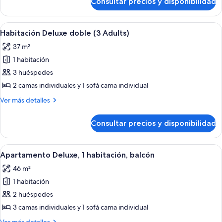
Consultar precios y disponibilidad
Habitación
Deluxe
doble
Abrir
Una habitación de hotel moderna con p
5
Habitación Deluxe doble (3 Adults)
todas
37 m²
las
1 habitación
fotos
de
3 huéspedes
Habitación
2 camas individuales y 1 sofá cama individual
Deluxe
Más
Ver más detalles
doble
detalles
(3
de
Consultar precios y disponibilidad
Habitación
Adults)
Deluxe
doble
Abrir
Un dormitorio moderno con una cama,
6
(3
Apartamento Deluxe, 1 habitación, balcón
todas
Adults)
46 m²
las
1 habitación
fotos
de
2 huéspedes
Apartamento
3 camas individuales y 1 sofá cama individual
Deluxe,
Más