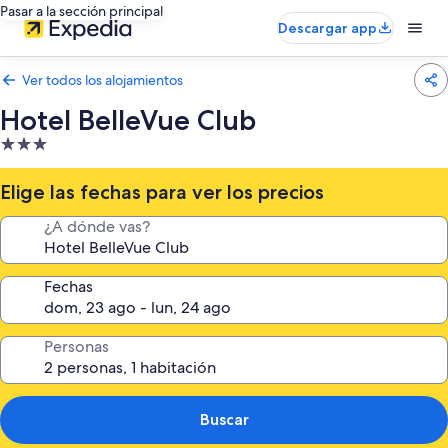
Pasar a la sección principal
Descargar app
Ver todos los alojamientos
Hotel BelleVue Club
Alojamiento
de
3.0 estrellas
Elige las fechas para ver los precios
¿A dónde vas?
Fechas
Personas
Buscar