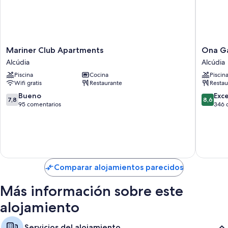
Mariner
Ona
Mariner Club Apartments
Ona G
Club
Garden
Alcúdia
Alcúdia
Apartments
Lago
Piscina
Cocina
Piscin
Alcúdia
Alcúdia
Wifi gratis
Restaurante
Restau
7.8
8.6
Bueno
Exc
7,8
8,6
sobre
sobre
95 comentarios
346 
10,
10,
Bueno,
Excelent
95 comentarios
346 com
Comparar alojamientos parecidos
Más información sobre este
alojamiento
Servicios del alojamiento