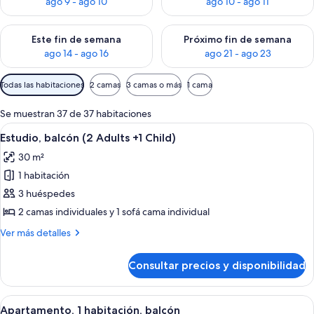
ago 9 - ago 10
ago 10 - ago 11
Consulta la disponibilidad para este fin de semana, ago 14 - a
Consulta la disponibilidad par
Este fin de semana
Próximo fin de semana
ago 14 - ago 16
ago 21 - ago 23
Filtros
Todas las habitaciones
2 camas
3 camas o más
1 cama
disponibles
para
Se muestran 37 de 37 habitaciones
las
Abrir
Una sala de estar moderna con un sofá
7
Estudio, balcón (2 Adults +1 Child)
habitaciones
todas
30 m²
las
1 habitación
fotos
de
3 huéspedes
Estudio,
2 camas individuales y 1 sofá cama individual
balcón
Más
Ver más detalles
(2
detalles
Adults
de
Consultar precios y disponibilidad
Estudio,
+1
balcón
Child)
(2
Abrir
Una habitación moderna con una mesa 
7
Adults
Apartamento, 1 habitación, balcón