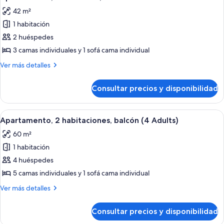
todas
+1
42 m²
Child)
las
1 habitación
fotos
de
2 huéspedes
Apartamento,
3 camas individuales y 1 sofá cama individual
1
Más
Ver más detalles
habitación,
detalles
balcón
de
Consultar precios y disponibilidad
Apartamento,
1
habitación,
Abrir
Una habitación moderna con un sofá ro
9
balcón
Apartamento, 2 habitaciones, balcón (4 Adults)
todas
60 m²
las
1 habitación
fotos
de
4 huéspedes
Apartamento,
5 camas individuales y 1 sofá cama individual
2
Más
Ver más detalles
habitaciones,
detalles
balcón
de
Consultar precios y disponibilidad
Apartamento,
(4
2