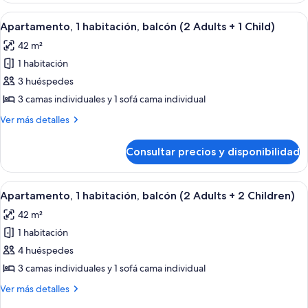
Adults)
habitaciones,
Abrir
Una habitación moderna con una mesa 
7
balcón
Apartamento, 1 habitación, balcón (2 Adults + 1 Child)
todas
(4
42 m²
Adults)
las
1 habitación
fotos
de
3 huéspedes
Apartamento,
3 camas individuales y 1 sofá cama individual
1
Más
Ver más detalles
habitación,
detalles
balcón
de
Consultar precios y disponibilidad
Apartamento,
(2
1
Adults
habitación,
Abrir
Una habitación moderna con una mesa 
+
7
balcón
Apartamento, 1 habitación, balcón (2 Adults + 2 Children)
todas
(2
1
42 m²
Adults
las
Child)
+
1 habitación
fotos
1
de
4 huéspedes
Child)
Apartamento,
3 camas individuales y 1 sofá cama individual
1
Más
Ver más detalles
habitación,
detalles