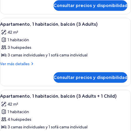
balcón
de
Consultar precios y disponibilidad
Apartamento,
(2
1
Adults
habitación,
Abrir
Una habitación moderna con una mesa 
+
7
balcón
Apartamento, 1 habitación, balcón (3 Adults)
todas
(2
2
42 m²
Adults
las
Children)
+
1 habitación
fotos
2
de
3 huéspedes
Children)
Apartamento,
3 camas individuales y 1 sofá cama individual
1
Más
Ver más detalles
habitación,
detalles
balcón
de
Consultar precios y disponibilidad
Apartamento,
(3
1
Adults)
habitación,
Abrir
Una habitación moderna con una mesa 
7
balcón
Apartamento, 1 habitación, balcón (3 Adults + 1 Child)
todas
(3
42 m²
Adults)
las
1 habitación
fotos
de
4 huéspedes
Apartamento,
3 camas individuales y 1 sofá cama individual