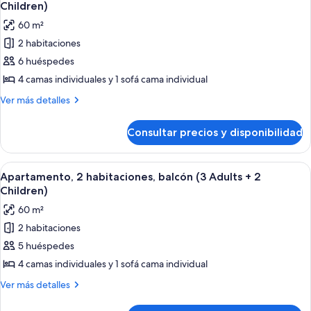
todas
(2
Children)
Children)
Adults
las
60 m²
+
fotos
3
2 habitaciones
de
Children)
6 huéspedes
Apartamento,
2
4 camas individuales y 1 sofá cama individual
habitaciones,
Más
Ver más detalles
balcón
detalles
de
(2
Consultar precios y disponibilidad
Apartamento,
Adults
2
+
habitaciones,
Abrir
Una habitación moderna con un sofá ro
9
4
balcón
Apartamento, 2 habitaciones, balcón (3 Adults + 2
todas
(2
Children)
Children)
Adults
las
60 m²
+
fotos
4
2 habitaciones
de
Children)
5 huéspedes
Apartamento,
2
4 camas individuales y 1 sofá cama individual
habitaciones,
Más
Ver más detalles
balcón
detalles
de