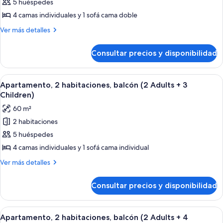
de
5 huéspedes
Apartamento,
4 camas individuales y 1 sofá cama doble
2
Más
Ver más detalles
habitaciones,
detalles
balcón
de
Consultar precios y disponibilidad
Apartamento,
(5
2
Adults)
habitaciones,
Abrir
Una habitación moderna con un sofá ro
9
balcón
Apartamento, 2 habitaciones, balcón (2 Adults + 3
todas
(5
Children)
Adults)
las
60 m²
fotos
2 habitaciones
de
5 huéspedes
Apartamento,
2
4 camas individuales y 1 sofá cama individual
habitaciones,
Más
Ver más detalles
balcón
detalles
de
(2
Consultar precios y disponibilidad
Apartamento,
Adults
2
+
habitaciones,
Abrir
Una habitación moderna con un sofá ro
9
3
balcón
Apartamento, 2 habitaciones, balcón (2 Adults + 4