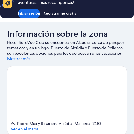
aventuras, ¡más recompensas!
Iniciar sesión
Registrarme gratis
Información sobre la zona
Hotel BelleVue Club se encuentra en Alcúdia, cerca de parques
temáticos y en un lago. Puerto de Alcúdia y Puerto de Pollensa
son excelentes opciones para los que buscan unas vacaciones
activas, pero si prefieres sumergirte en la naturaleza, Playa de
Mostrar más
Alcúdia y Playa de Muro son lo que necesitas. ¿Viajas con niños?
Si es así, puedes llevarlos a Parque acuático Hidropark o a Pista
de karting Karting Can Picafort. Tendrás oportunidad de
disfrutar del agua realizando actividades como submarinismo,
esnórquel o esquí acuático, pero también podrás vivir grandes
aventuras practicando el ciclismo de montaña en las
inmediaciones.
Ver guía de viaje de Alcúdia
Av. Pedro Mas y Reus s/n, Alcúdia, Mallorca, 7410
Ver en el mapa