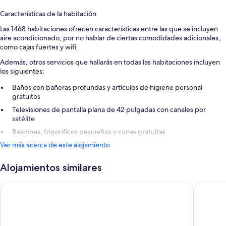
Características de la habitación
Las 1468 habitaciones ofrecen características entre las que se incluyen
aire acondicionado, por no hablar de ciertas comodidades adicionales,
como cajas fuertes y wifi.
Además, otros servicios que hallarás en todas las habitaciones incluyen
los siguientes:
Baños con bañeras profundas y artículos de higiene personal
gratuitos
Televisiones de pantalla plana de 42 pulgadas con canales por
satélite
Balcones, frigoríficos pequeños y cunas gratuitas
Ver más acerca de este alojamiento
Alojamientos similares
Mariner Club Apartments
Ona Gar