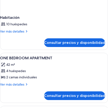
Habitación
10 huéspedes
Más
Ver más detalles
detalles
de
Consultar precios y disponibilidad
Habitación
Abrir
Caja fuerte, cortinas opacas, cunas gra
4
ONE BEDROOM APARTMENT
todas
42 m²
las
4 huéspedes
fotos
de
2 camas individuales
ONE
Más
Ver más detalles
BEDROOM
detalles
de
APARTMENT
Consultar precios y disponibilidad
ONE
BEDROOM
APARTMENT