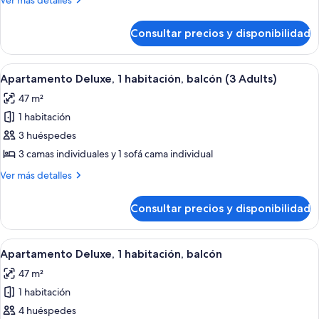
Ver más detalles
1
detalles
habitación,
de
Consultar precios y disponibilidad
Apartamento
balcón
Deluxe,
1
Abrir
Un dormitorio moderno con una cama,
6
habitación,
Apartamento Deluxe, 1 habitación, balcón (3 Adults)
todas
balcón
47 m²
las
1 habitación
fotos
de
3 huéspedes
Apartamento
3 camas individuales y 1 sofá cama individual
Deluxe,
Más
Ver más detalles
1
detalles
habitación,
de
Consultar precios y disponibilidad
Apartamento
balcón
Deluxe,
(3
1
Abrir
Un dormitorio moderno con una cama,
Adults)
6
habitación,
Apartamento Deluxe, 1 habitación, balcón
todas
balcón
47 m²
(3
las
Adults)
1 habitación
fotos
de
4 huéspedes