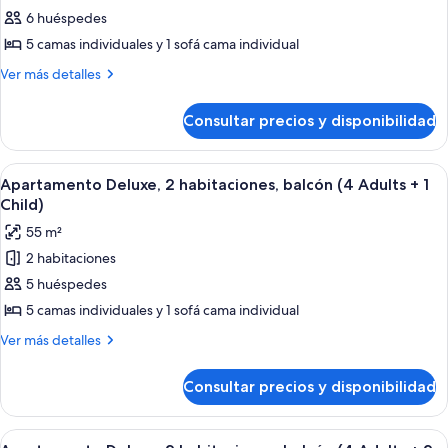
2
6 huéspedes
Apartamento
Children)
Deluxe,
5 camas individuales y 1 sofá cama individual
2
Más
Ver más detalles
habitaciones,
detalles
de
balcón
Consultar precios y disponibilidad
Apartamento
(3
Deluxe,
Adults
2
Abrir
Una sala de estar moderna con un sofá
6
+
habitaciones,
Apartamento Deluxe, 2 habitaciones, balcón (4 Adults + 1
todas
balcón
3
Child)
(3
las
Children)
55 m²
Adults
fotos
+
2 habitaciones
de
3
5 huéspedes
Apartamento
Children)
Deluxe,
5 camas individuales y 1 sofá cama individual
2
Más
Ver más detalles
habitaciones,
detalles
de
balcón
Consultar precios y disponibilidad
Apartamento
(4
Deluxe,
Adults
2
Abrir
Una sala de estar moderna con un sofá
6
habitaciones,