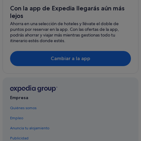
Hoteles con casino en Calas de Mallorca
Con la app de Expedia llegarás aún más
Hoteles con gimnasio en Calas de Mallorca
lejos
Residences en Calas de Mallorca
Ahorra en una selección de hoteles y llévate el doble de
puntos por reservar en la app. Con las ofertas de la app,
Hoteles con gimnasio en Cala Murada
podrás ahorrar y viajar más mientras gestionas todo tu
Casas rurales en Calas de Mallorca
itinerario estés donde estés.
Calas de Mallorca hoteles
Villas en Calas de Mallorca
Cambiar a la app
Hoteles con todo incluido en Calas de Mallorca
Melia hoteles en Calas de Mallorca
Hoteles de 3 estrellas en Calas de Mallorca
Hoteles de 4 estrellas en Calas de Mallorca
Empresa
Hoteles con spa en Calas de Mallorca
Quiénes somos
Casas de huéspedes en Cala Murada
Empleo
Apartoteles en Calas de Mallorca
Anuncia tu alojamiento
Cabañas en Calas de Mallorca
Publicidad