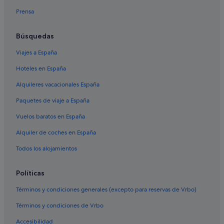
Albergues en Calas de Mallorca
Prensa
Apartamentos en Calas de Mallorca
Casas de campo en Calas de Mallorca
Búsquedas
Casas privadas de vacaciones en Calas de Mallorca
Viajes a España
Hoteles que aceptan mascotas en Calas de Mallorca
Hoteles en España
Alojamientos agroturísticos en Calas de Mallorca
Alquileres vacacionales España
Hoteles con piscina en Calas de Mallorca
Paquetes de viaje a España
Hoteles históricos en Calas de Mallorca
Vuelos baratos en España
Alquiler de coches en España
Todos los alojamientos
Políticas
Términos y condiciones generales (excepto para reservas de Vrbo)
Términos y condiciones de Vrbo
Accesibilidad