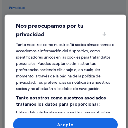
Privacidad
Cookies
Nos preocupamos por tu
Condiciones de uso
privacidad
Información legal/contacto
Tanto nosotros como nuestros
16
socios almacenamos o
Pautas sobre el contenido y cómo denunciar contenido
accedemos a información del dispositivo, como
identificadores únicos en las cookies para tratar datos
Ayuda
personales. Puedes aceptar o administrar tus
Ayuda
preferencias haciendo clic abajo o, en cualquier
momento, a través de la página de la política de
Cancelar un vuelo
privacidad. Tus preferencias se notificarán a nuestros
Cancelar una reserva de hotel o de un alquiler vacacional
socios y no afectarán a los datos de navegación.
Plazos de reembolso
Tanto nosotros como nuestros asociados
tratamos los datos para proporcionar:
Utilizar un cupón de Expedia
Utilizar datos de localización geográfica precisa. Analizar
Documentos para viajes internacionales
activamente las características del dispositivo para su
identificación. Almacenar la información en un dispositivo
Acepto
y/o acceder a ella. Publicidad y contenido personalizados,