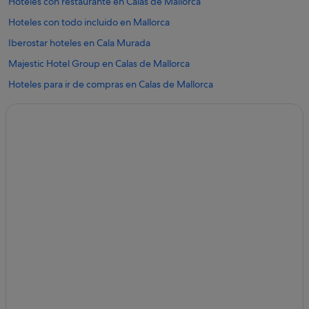
Hoteles con restaurante en Calas de Mallorca
Hoteles con todo incluido en Mallorca
Iberostar hoteles en Cala Murada
Majestic Hotel Group en Calas de Mallorca
Hoteles para ir de compras en Calas de Mallorca
Hoteles de golf en Calas de Mallorca
Albergues en Cala Murada
Hoteles cerca de Playa Cala Antena
Hoteles románticos en Calas de Mallorca
Hoteles Globales en Calas de Mallorca
Chalets en Calas de Mallorca
Hoteles para familias en Calas de Mallorca
Hoteles con bar en Calas de Mallorca
Hoteles en la playa en Calas de Mallorca
Playa Senator hoteles en Calas de Mallorca