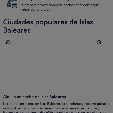
Compara proveedores de coches para conseguir
ahorros increíbles
Ciudades populares de Islas
Baleares
Palma de Mallorca
Calvià
Palma de Mallorca
Calvià
Alquila un coche en Islas Baleares
La red de carreteras en Islas Baleares es excelente y recorre paisajes
inolvidables, así que no esperes más para
buscar un coche
y
lanzarte a la aventura. ¿Has oído aquello de que si cruzas el país en