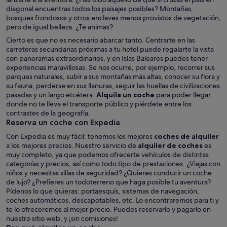
diagonal encuentras todos los paisajes posibles? Montañas,
bosques frondosos y otros enclaves menos provistos de vegetación,
pero de igual belleza. ¿Te animas?
Cierto es que no es necesario abarcar tanto. Centrarte en las
carreteras secundarias próximas a tu hotel puede regalarte la vista
con panoramas extraordinarios, y en Islas Baleares puedes tener
experiencias maravillosas. Se nos ocurre, por ejemplo, recorrer sus
parques naturales, subir a sus montañas más altas, conocer su flora y
su fauna, perderse en sus llanuras, seguir las huellas de civilizaciones
pasadas y un largo etcétera.
Alquila un coche
para poder llegar
donde no te lleva el transporte público y piérdete entre los
contrastes de la geografía.
Reserva un coche con Expedia
Con Expedia es muy fácil: tenemos los mejores
coches de alquiler
a los mejores precios. Nuestro servicio de
alquiler de coches
es
muy completo, ya que podemos ofrecerte vehículos de distintas
categorías y precios, así como todo tipo de prestaciones. ¿Viajas con
niños y necesitas sillas de seguridad? ¿Quieres conducir un coche
de lujo? ¿Prefieres un todoterreno que haga posible tu aventura?
Pídenos lo que quieras: portaesquís, sistemas de navegación,
coches automáticos, descapotables, etc. Lo encontraremos para ti y
te lo ofreceremos al mejor precio. Puedes reservarlo y pagarlo en
nuestro sitio web, y ¡sin comisiones!