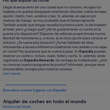
Por qué alquilar un coche
Llegas al aeropuerto de una ciudad que no conoces, recoges tus
maletas y te quedas bloqueado intentando dilucidar cuál es la mejor
opción: metro, tren, autobús o taxi. Si, además, el viaje es por
motivos de trabajo, es muy probable que el tiempo apremie.
También puede que tengas resuelta la primera parte, la del traslado
al hotel, pero ¿y luego qué? ¿No te gustaría tener un coche en la
puerta a tu disposición? Disponer de vehículo propio brinda mucha
libertad de movimiento y, a veces, es la única opción para conocer el
entorno. ¿Te suena esta situación? ¿Te han hablado de sitios
interesantes a escasos kilómetros totalmente inaccesibles si no viajas
en coche? No queremos que te vuelva a pasar. En
Expedia
puedes
reservar un coche o, incluso, vuelo, hotel y coche. Si, además, estás
registrado en
Expedia Rewards
, las ventajas se multiplicarán. ¿Aún
no conoces nuestro programa de puntos? Infórmate, porque tiene
innumerables ventajas para nuestros usuarios.
Leer menos
Descubre nuevos lugares con Expedia
Alquiler de coches en todo el mundo
América del Norte