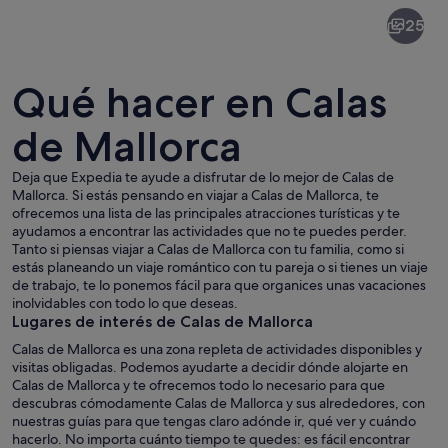
Calas
25
de
Mallorca
Qué hacer en Calas
de Mallorca
Deja que Expedia te ayude a disfrutar de lo mejor de Calas de
Un paisaje costero con aguas azul cris
Mallorca. Si estás pensando en viajar a Calas de Mallorca, te
ofrecemos una lista de las principales atracciones turísticas y te
ayudamos a encontrar las actividades que no te puedes perder.
Tanto si piensas viajar a Calas de Mallorca con tu familia, como si
estás planeando un viaje romántico con tu pareja o si tienes un viaje
de trabajo, te lo ponemos fácil para que organices unas vacaciones
inolvidables con todo lo que deseas.
Lugares de interés de Calas de Mallorca
Calas de Mallorca es una zona repleta de actividades disponibles y
visitas obligadas. Podemos ayudarte a decidir dónde alojarte en
Calas de Mallorca y te ofrecemos todo lo necesario para que
descubras cómodamente Calas de Mallorca y sus alrededores, con
nuestras guías para que tengas claro adónde ir, qué ver y cuándo
hacerlo. No importa cuánto tiempo te quedes: es fácil encontrar