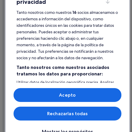
privacidad
Información legal/contacto
Pautas sobre el contenido y cómo denunciar contenido
Tanto nosotros como nuestros
16
socios almacenamos o
accedemos a información del dispositivo, como
identificadores únicos en las cookies para tratar datos
Ayuda
personales. Puedes aceptar o administrar tus
Ayuda
preferencias haciendo clic abajo o, en cualquier
momento, a través de la página de la política de
Cancelar un vuelo
privacidad. Tus preferencias se notificarán a nuestros
Cancelar una reserva de hotel o de un alquiler vacacional
socios y no afectarán a los datos de navegación.
Plazos de reembolso
Tanto nosotros como nuestros asociados
tratamos los datos para proporcionar:
Utilizar un cupón de Expedia
Utilizar datos de localización geográfica precisa. Analizar
Documentos para viajes internacionales
activamente las características del dispositivo para su
identificación. Almacenar la información en un dispositivo
Acepto
y/o acceder a ella. Publicidad y contenido personalizados,
medición de publicidad y contenido, investigación de
audiencia y desarrollo de servicios.
© 2026 Expedia, Inc., una empresa de Expedia Group. Todos los
Rechazarlas todas
Lista de asociados (proveedores)
derechos reservados. Expedia y el logotipo de Expedia son marcas
comerciales o marcas comerciales registradas de Expedia, Inc.
Vacationspot, S.L., Agencia de Viajes, I-AV-0000631.3.
Mostrar los propósitos