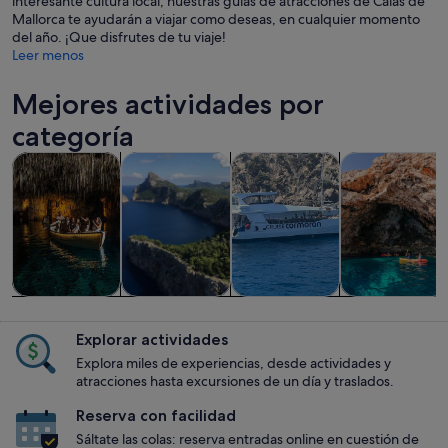
interesante cultura local, nuestras guías de atracciones de Calas de
Mallorca te ayudarán a viajar como deseas, en cualquier momento
del año. ¡Que disfrutes de tu viaje!
Leer menos
Mejores actividades por
categoría
Se abre en una pestaña nue
Se abre en una pesta
Se 
Visitas guiadas y excursiones de un día
Historia y cultura
Visitas acuáticas y cruceros
Actividades ac
Visitas guiadas
Historia y
Visitas
Actividades
y excursiones
cultura
acuáticas y
acuáticas
Explorar actividades
de un día
cruceros
Explora miles de experiencias, desde actividades y
atracciones hasta excursiones de un día y traslados.
Reserva con facilidad
Sáltate las colas: reserva entradas online en cuestión de