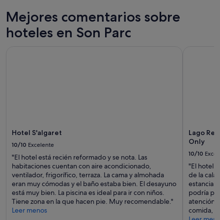
b
a
Mejores comentarios sobre
c
hoteles en Son Parc
o
n
u
Hotel S'algaret
Lago Resor
n
a
p
i
s
c
i
n
a
Hotel S'algaret
Lago Reso
m
Only
u
10/10
Excelente
y
10/10
Excel
"El hotel está recién reformado y se nota. Las
b
habitaciones cuentan con aire acondicionado,
"El hotel 
i
ventilador, frigorífico, terraza. La cama y almohada
de la cala
e
eran muy cómodas y el baño estaba bien. El desayuno
estancia s
n
está muy bien. La piscina es ideal para ir con niños.
podría pen
c
Tiene zona en la que hacen pie. Muy recomendable."
atención e
u
Leer menos
comida, de 
i
Leer men