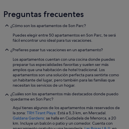
s
v
Preguntas frecuentes
e
c
i
¿Cómo son los apartamentos de Son Parc?
n
o
Puedes elegir entre 50 apartamentos en Son Parc, te será
s
fácil encontrar uno ideal para tus vacaciones.
.
M
¿Prefieres pasar tus vacaciones en un apartamento?
u
Los apartamentos cuentan con una cocina donde puedes
y
preparar tus especialidades favoritas y suelen ser más
f
amplios que una habitación de hotel tradicional. Los
á
apartamentos son una solución perfecta para sentirte como
c
un habitante del lugar, pero también para las familias que
i
necesitan los servicios de un hogar.
l
t
¿Cuáles son los apartamentos más destacados donde puedo
o
quedarme en Son Parc?
d
o
Aquí tienes algunos de los apartamentos más reservados de
!
la zona:
TRH Tirant Playa
: Está a 5,3 km, en Mercadal.
C
Galdana Gardens
: se halla en Ciudadela de Menorca, a 20
o
km. Incluye un balcón o patio y un comedor. Cuenta con
n
aparcamiento gratuito y una lavandería.
Las Brisas I & II
: en