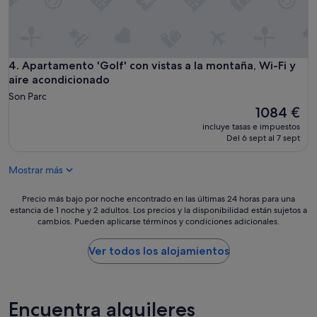
m
u
y
l
i
Apartamento 'Golf' con vistas a la montaña, Wi-Fi y aire ac
4. Apartamento 'Golf' con vistas a la montaña, Wi-Fi y
m
p
aire acondicionado
i
Son Parc
o
El
1084 €
y
precio
incluye tasas e impuestos
c
actual
Del 6 sept al 7 sept
o
es
n
de
t
Mostrar más
1084 €
o
d
Precio
Precio más bajo por noche encontrado en las últimas 24 horas para una
a
estancia de 1 noche y 2 adultos. Los precios y la disponibilidad están sujetos a
más
s
cambios. Pueden aplicarse términos y condiciones adicionales.
bajo
l
por
a
noche
Ver todos los alojamientos
s
encontrado
c
en
o
las
m
últimas
Encuentra alquileres
o
24 horas