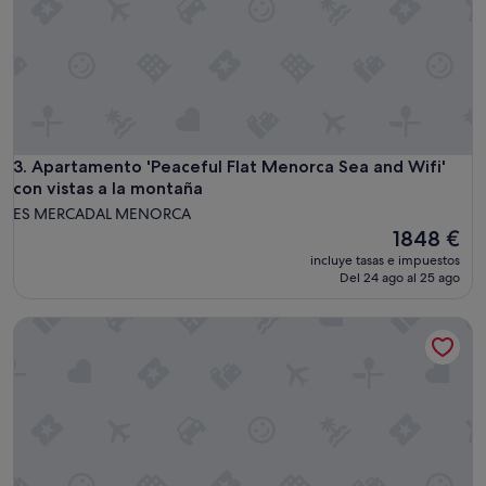
n
s
c
o
a
l
s
u
a
t
.
a
E
m
l
e
a
n
Apartamento 'Peaceful Flat Menorca Sea and Wifi' con vista
3. Apartamento 'Peaceful Flat Menorca Sea and Wifi'
p
t
con vistas a la montaña
a
e
ES MERCADAL MENORCA
r
t
El
t
1848 €
o
precio
a
d
incluye tasas e impuestos
actual
m
Del 24 ago al 25 ago
o
es
e
.
de
n
"
Apartamento 'Golf' con vistas a la montaña, Wi-Fi y aire ac
1848 €
t
o
e
s
t
a
b
a