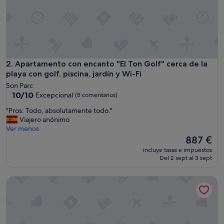
r
i
m
e
r
d
i
Apartamento con encanto "El Ton Golf" cerca de la playa con g
2. Apartamento con encanto "El Ton Golf" cerca de la
a
playa con golf, piscina, jardín y Wi-Fi
n
Son Parc
o
10.0
10/10
Excepcional
(5 comentarios)
s
sobre
s
"
"Pros: Todo, absolutamente todo."
10,
e
P
Viajero anónimo
Excepcional,
n
r
Ver menos
(5 comentarios)
t
o
El
887 €
i
s
precio
incluye tasas e impuestos
m
:
actual
Del 2 sept al 3 sept
o
T
es
s
o
de
c
Apartamento 'Peaceful Flat Menorca Sea and Wifi' con vista
d
887 €
o
o
m
,
o
a
e
b