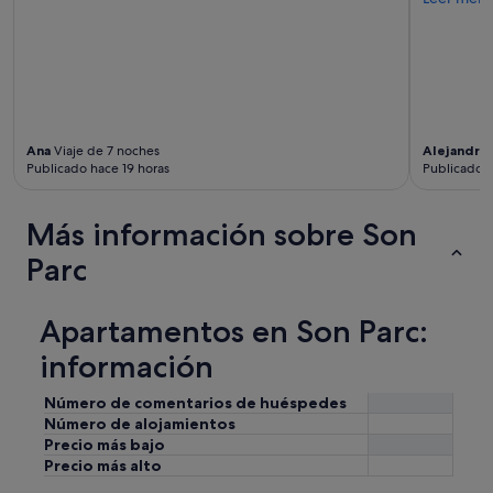
d
a
d
a
y
m
u
y
Ana
Viaje de 7 noches
Alejandro
b
Publicado hace 19 horas
Publicado h
u
e
Más información sobre Son
n
a
Parc
m
b
i
Apartamentos en Son Parc:
e
n
información
t
e
Número de comentarios de huéspedes
c
Número de alojamientos
o
Precio más bajo
n
l
Precio más alto
o