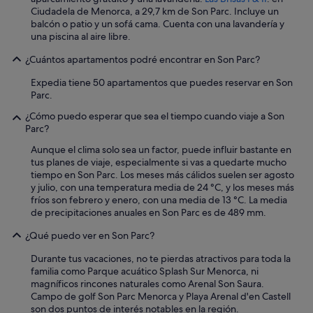
s
Ciudadela de Menorca, a 29,7 km de Son Parc. Incluye un
:
balcón o patio y un sofá cama. Cuenta con una lavandería y
P
una piscina al aire libre.
r
e
¿Cuántos apartamentos podré encontrar en Son Parc?
c
Expedia tiene 50 apartamentos que puedes reservar en Son
i
Parc.
o
u
¿Cómo puedo esperar que sea el tiempo cuando viaje a Son
n
Parc?
p
o
Aunque el clima solo sea un factor, puede influir bastante en
c
tus planes de viaje, especialmente si vas a quedarte mucho
o
tiempo en Son Parc. Los meses más cálidos suelen ser agosto
e
y julio, con una temperatura media de 24 °C, y los meses más
l
fríos son febrero y enero, con una media de 13 °C. La media
e
de precipitaciones anuales en Son Parc es de 489 mm.
v
a
¿Qué puedo ver en Son Parc?
d
Durante tus vacaciones, no te pierdas atractivos para toda la
o
familia como Parque acuático Splash Sur Menorca, ni
p
magníficos rincones naturales como Arenal Son Saura.
o
Campo de golf Son Parc Menorca y Playa Arenal d'en Castell
r
son dos puntos de interés notables en la región.
s