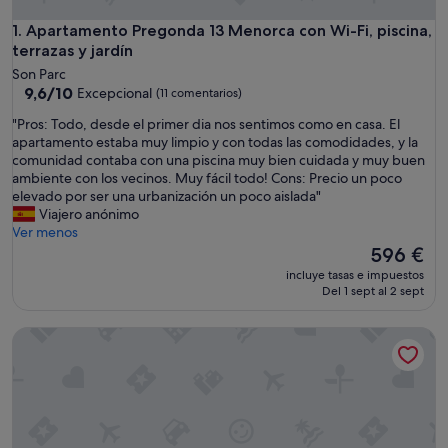
Apartamento Pregonda 13 Menorca con Wi-Fi, piscina, terraz
1. Apartamento Pregonda 13 Menorca con Wi-Fi, piscina,
terrazas y jardín
Son Parc
9.6
9,6/10
Excepcional
(11 comentarios)
sobre
"
"Pros: Todo, desde el primer dia nos sentimos como en casa. El
10,
P
apartamento estaba muy limpio y con todas las comodidades, y la
Excepcional,
r
comunidad contaba con una piscina muy bien cuidada y muy buen
(11 comentarios)
o
ambiente con los vecinos. Muy fácil todo! Cons: Precio un poco
s
elevado por ser una urbanización un poco aislada"
:
Viajero anónimo
T
Ver menos
o
El
596 €
d
precio
incluye tasas e impuestos
o
actual
Del 1 sept al 2 sept
,
es
d
de
Apartamento con encanto "El Ton Golf" cerca de la playa con g
e
596 €
s
d
e
e
l
p