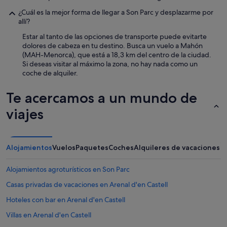
e
¿Cuál es la mejor forma de llegar a Son Parc y desplazarme por
r
allí?
u
n
Estar al tanto de las opciones de transporte puede evitarte
a
dolores de cabeza en tu destino. Busca un vuelo a Mahón
u
(MAH-Menorca), que está a 18,3 km del centro de la ciudad.
r
Si deseas visitar al máximo la zona, no hay nada como un
b
coche de alquiler.
a
n
Te acercamos a un mundo de
i
z
viajes
a
c
i
ó
Alojamientos
Vuelos
Paquetes
Coches
Alquileres de vacaciones
n
u
Alojamientos agroturísticos en Son Parc
n
p
Casas privadas de vacaciones en Arenal d'en Castell
o
c
Hoteles con bar en Arenal d'en Castell
o
Villas en Arenal d'en Castell
a
i