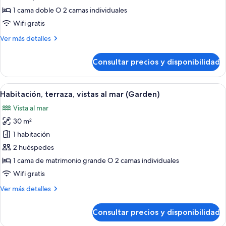
doble
1 cama doble O 2 camas individuales
de
Wifi gratis
uso
Más
Ver más detalles
individual,
detalles
vistas
de
Consultar precios y disponibilidad
al
Habitación
doble
jardín
de
Abrir
Una habitación de hotel con una cama
6
uso
Habitación, terraza, vistas al mar (Garden)
todas
individual,
Vista al mar
vistas
las
al
30 m²
fotos
jardín
de
1 habitación
Habitación,
2 huéspedes
terraza,
1 cama de matrimonio grande O 2 camas individuales
vistas
Wifi gratis
al
Más
Ver más detalles
mar
detalles
(Garden)
de
Consultar precios y disponibilidad
Habitación,
terraza,