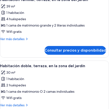
todas
al
39 m²
jardín
las
1 habitación
fotos
de
4 huéspedes
Habitación
1 cama de matrimonio grande y 2 literas individuales
familiar,
Wifi gratis
terraza,
Más
Ver más detalles
en
detalles
la
de
Consultar precios y disponibilidad
Habitación
zona
familiar,
del
terraza,
Abrir
Una habitación de hotel con una cama 
jardín
6
en
Habitación doble, terraza, en la zona del jardín
todas
la
30 m²
zona
las
del
1 habitación
fotos
jardín
de
2 huéspedes
Habitación
1 cama de matrimonio O 2 camas individuales
doble,
Wifi gratis
terraza,
Más
Ver más detalles
en