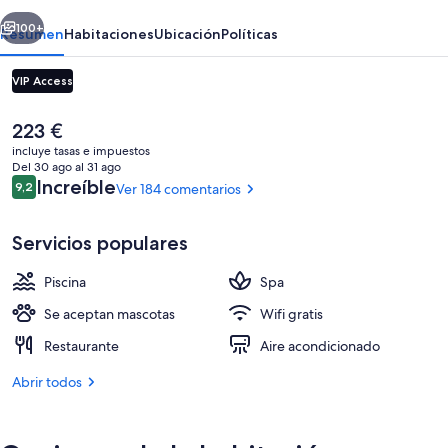
Port
erior
Siguiente
100+
Resumen
Habitaciones
Ubicación
Políticas
VIP Access
El
223 €
precio
incluye tasas e impuestos
actual
Del 30 ago al 31 ago
es
Comentarios
Increíble
9,2
Ver 184 comentarios
9,2 de 10
de
223 €
Servicios populares
Terraza o patio
Piscina
Spa
Se aceptan mascotas
Wifi gratis
Restaurante
Aire acondicionado
Abrir todos