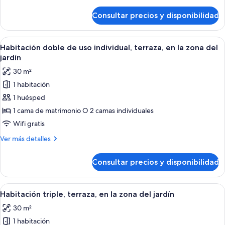
detalles
la
de
Consultar precios y disponibilidad
Habitación
zona
doble,
del
terraza,
Abrir
Una habitación de hotel con una cama 
jardín
6
en
Habitación doble de uso individual, terraza, en la zona del
todas
la
jardín
zona
las
30 m²
del
fotos
jardín
1 habitación
de
1 huésped
Habitación
doble
1 cama de matrimonio O 2 camas individuales
de
Wifi gratis
uso
Más
Ver más detalles
individual,
detalles
terraza,
de
Consultar precios y disponibilidad
Habitación
en
doble
la
de
Abrir
Habitación de hotel con una cama grand
zona
4
uso
Habitación triple, terraza, en la zona del jardín
todas
individual,
del
30 m²
terraza,
las
jardín
en
1 habitación
fotos