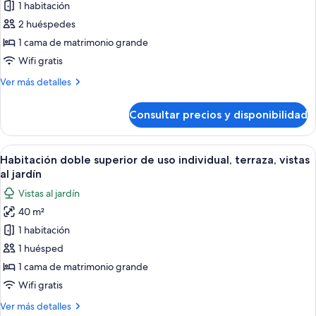
de
1 habitación
mar
Habitación
2 huéspedes
doble
1 cama de matrimonio grande
superior,
Wifi gratis
terraza,
Más
Ver más detalles
vistas
detalles
al
de
Consultar precios y disponibilidad
jardín
Habitación
doble
superior,
Abrir
Una habitación de hotel moderna con u
5
terraza,
Habitación doble superior de uso individual, terraza, vistas
todas
vistas
al jardín
al
las
Vistas al jardín
jardín
fotos
40 m²
de
1 habitación
Habitación
doble
1 huésped
superior
1 cama de matrimonio grande
de
Wifi gratis
uso
Más
Ver más detalles
individual,