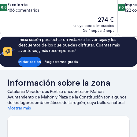
8.8
9.0
Excelente
Impre
8,8
9,0
sobre
sobre
486 comentarios
122 c
10,
10,
El
274 €
Excelente,
Impresion
precio
incluye tasas e impuestos
486 comentarios
122 comen
actual
Del 1 sept al 2 sept
es
Inicia sesión para echar un vistazo a las ventajas y los
de
descuentos de los que puedes disfrutar. Cuantas más
274 €
aventuras, ¡más recompensas!
Iniciar sesión
Registrarme gratis
Información sobre la zona
Catalonia Mirador des Port se encuentra en Mahón.
Ayuntamiento de Mahón y Plaza de la Constitución son algunos
de los lugares emblemáticos de la región, cuya belleza natural
puedes admirar en Playa de Santo Tomás y Reserva Marina del
Mostrar más
Norte de Menorca. Centro zoológico Lloc De Menorca y Parque
acuático Splash Sur Menorca también merecen la pena.
Ver guía
de viaje de Mahón