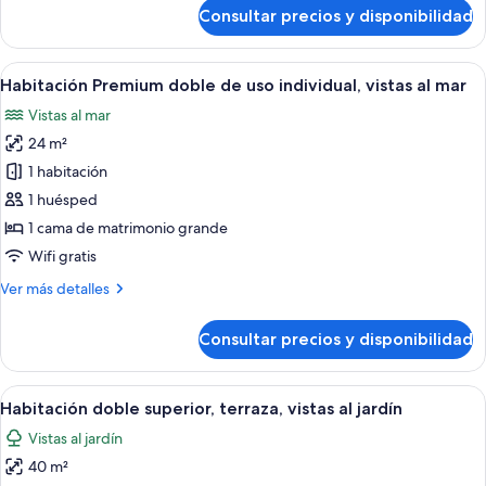
de
Consultar precios y disponibilidad
Habitación
Premium
doble,
Abrir
Una habitación de hotel moderna con u
5
vistas
Habitación Premium doble de uso individual, vistas al mar
todas
al
Vistas al mar
mar
las
24 m²
fotos
de
1 habitación
Habitación
1 huésped
Premium
1 cama de matrimonio grande
doble
Wifi gratis
de
Más
Ver más detalles
uso
detalles
individual,
de
Consultar precios y disponibilidad
vistas
Habitación
Premium
al
doble
Abrir
Una habitación de hotel moderna con u
mar
5
de
Habitación doble superior, terraza, vistas al jardín
todas
uso
Vistas al jardín
individual,
las
vistas
40 m²
fotos
al