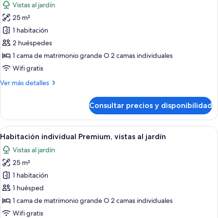
Vistas al jardín
individual
las
25 m²
fotos
de
1 habitación
Habitación
2 huéspedes
Premium,
1 cama de matrimonio grande O 2 camas individuales
vistas
Wifi gratis
al
Más
Ver más detalles
jardín
detalles
de
Consultar precios y disponibilidad
Habitación
Premium,
vistas
Abrir
Habitación de hotel moderna con una 
5
al
Habitación individual Premium, vistas al jardín
todas
jardín
Vistas al jardín
las
25 m²
fotos
de
1 habitación
Habitación
1 huésped
individual
1 cama de matrimonio grande O 2 camas individuales
Premium,
Wifi gratis