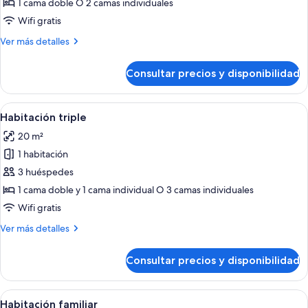
Habitación
1 cama doble O 2 camas individuales
doble
Wifi gratis
de
Más
Ver más detalles
uso
detalles
individual
de
Consultar precios y disponibilidad
Habitación
doble
de
Abrir
Una habitación de hotel con una cama 
4
uso
Habitación triple
todas
individual
20 m²
las
1 habitación
fotos
de
3 huéspedes
Habitación
1 cama doble y 1 cama individual O 3 camas individuales
triple
Wifi gratis
Más
Ver más detalles
detalles
de
Consultar precios y disponibilidad
Habitación
triple
Abrir
Habitación de hotel con literas, un es
4
Habitación familiar