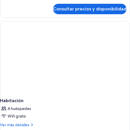
detalles
de
Consultar precios y disponibilidad
Suite,
piscina
privada
Habitación
4 huéspedes
Wifi gratis
Más
Ver más detalles
detalles