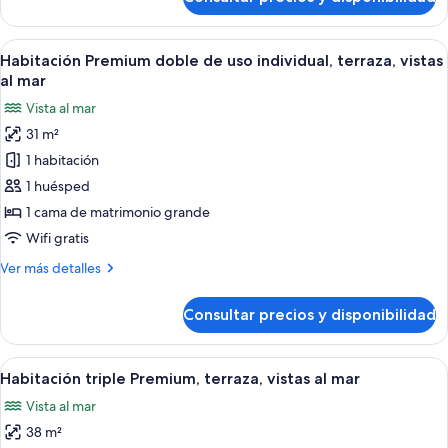
mar
Habitación
Premium
doble,
Abrir
Habitación de hotel moderna con una 
6
terraza,
Habitación Premium doble de uso individual, terraza, vistas
todas
vistas
al mar
al
las
Vista al mar
mar
fotos
31 m²
de
1 habitación
Habitación
Premium
1 huésped
doble
1 cama de matrimonio grande
de
Wifi gratis
uso
Más
Ver más detalles
individual,
detalles
terraza,
de
Consultar precios y disponibilidad
Habitación
vistas
Premium
al
doble
Abrir
Habitación de hotel moderna con una c
mar
6
de
Habitación triple Premium, terraza, vistas al mar
todas
uso
Vista al mar
individual,
las
terraza,
38 m²
fotos
vistas