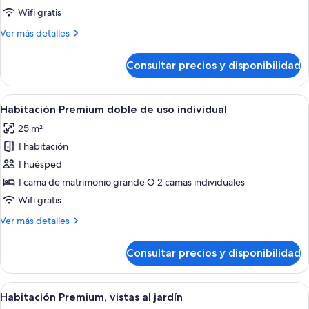
Premium
Wifi gratis
doble
Más
Ver más detalles
detalles
de
Consultar precios y disponibilidad
Habitación
Premium
doble
Abrir
Una habitación de hotel moderna con un
4
Habitación Premium doble de uso individual
todas
25 m²
las
1 habitación
fotos
de
1 huésped
Habitación
1 cama de matrimonio grande O 2 camas individuales
Premium
Wifi gratis
doble
Más
Ver más detalles
de
detalles
uso
de
Consultar precios y disponibilidad
Habitación
individual
Premium
doble
Abrir
Habitación de hotel moderna con una 
5
de
Habitación Premium, vistas al jardín
todas
uso