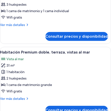
la
de
3 huéspedes
zona
Habitación
del
1 cama de matrimonio y 1 cama individual
jardín
triple,
Wifi gratis
terraza,
Más
Ver más detalles
en
detalles
la
de
Consultar precios y disponibilidad
Habitación
zona
triple,
del
terraza,
Abrir
Habitación de hotel moderna con una 
jardín
6
en
Habitación Premium doble, terraza, vistas al mar
todas
la
Vista al mar
zona
las
del
31 m²
fotos
jardín
de
1 habitación
Habitación
2 huéspedes
Premium
1 cama de matrimonio grande
doble,
Wifi gratis
terraza,
Más
Ver más detalles
vistas
detalles
al
de
Consultar precios y disponibilidad