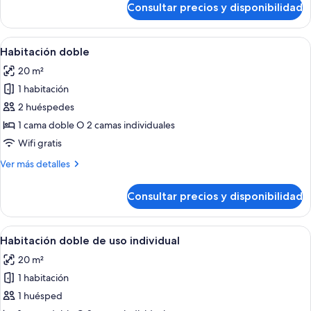
Sea
Consultar precios y disponibilidad
Terrace
View
Garden
Single
Sea
Abrir
Una habitación de hotel moderna con u
4
Room
View
Habitación doble
todas
Single
20 m²
Room
las
1 habitación
fotos
de
2 huéspedes
Habitación
1 cama doble O 2 camas individuales
doble
Wifi gratis
Más
Ver más detalles
detalles
de
Consultar precios y disponibilidad
Habitación
doble
Abrir
Una habitación de hotel moderna con u
4
Habitación doble de uso individual
todas
20 m²
las
1 habitación
fotos
de
1 huésped