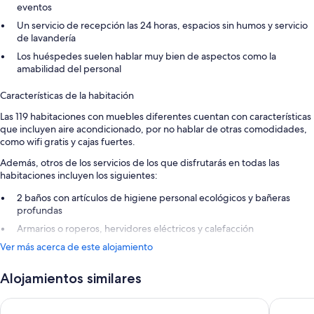
eventos
Un servicio de recepción las 24 horas, espacios sin humos y servicio
de lavandería
Los huéspedes suelen hablar muy bien de aspectos como la
amabilidad del personal
Características de la habitación
Las 119 habitaciones con muebles diferentes cuentan con características
que incluyen aire acondicionado, por no hablar de otras comodidades,
como wifi gratis y cajas fuertes.
Además, otros de los servicios de los que disfrutarás en todas las
habitaciones incluyen los siguientes:
2 baños con artículos de higiene personal ecológicos y bañeras
profundas
Armarios o roperos, hervidores eléctricos y calefacción
Ver más acerca de este alojamiento
Alojamientos similares
Apartamentos Royal Life
ARTIEM C