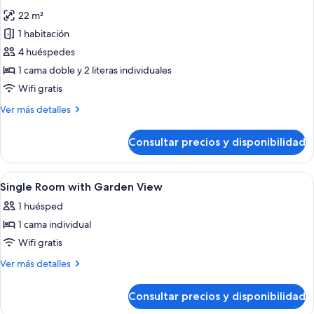
todas
22 m²
las
1 habitación
fotos
de
4 huéspedes
Habitación
1 cama doble y 2 literas individuales
familiar
Wifi gratis
Más
Ver más detalles
detalles
de
Consultar precios y disponibilidad
Habitación
familiar
Abrir
Una habitación de hotel con una cama, 
3
Single Room with Garden View
todas
1 huésped
las
1 cama individual
fotos
de
Wifi gratis
Single
Más
Ver más detalles
Room
detalles
de
with
Consultar precios y disponibilidad
Single
Garden
Room