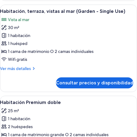
vistas
Abrir
Una habitación de hotel con una cama
6
al
Habitación, terraza, vistas al mar (Garden - Single Use)
todas
mar
Vista al mar
(Garden)
las
30 m²
fotos
de
1 habitación
Habitación,
1 huésped
terraza,
1 cama de matrimonio O 2 camas individuales
vistas
Wifi gratis
al
Más
Ver más detalles
mar
detalles
(Garden
de
Consultar precios y disponibilidad
-
Habitación,
terraza,
Single
vistas
Abrir
Una habitación de hotel moderna con un
Use)
4
al
Habitación Premium doble
todas
mar
25 m²
(Garden
las
-
1 habitación
fotos
Single
de
2 huéspedes
Use)
Habitación
1 cama de matrimonio grande O 2 camas individuales