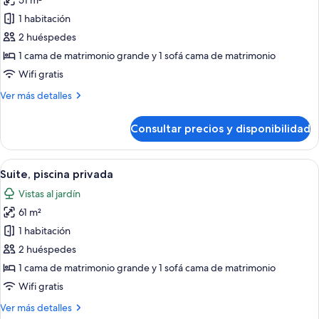
51 m²
fotos
de
1 habitación
Suite,
2 huéspedes
vistas
1 cama de matrimonio grande y 1 sofá cama de matrimonio
al
Wifi gratis
jardín
Más
Ver más detalles
detalles
de
Consultar precios y disponibilidad
Suite,
vistas
al
Abrir
Habitación de hotel con cama, mesita d
6
jardín
Suite, piscina privada
todas
Vistas al jardín
las
61 m²
fotos
de
1 habitación
Suite,
2 huéspedes
piscina
1 cama de matrimonio grande y 1 sofá cama de matrimonio
privada
Wifi gratis
Más
Ver más detalles