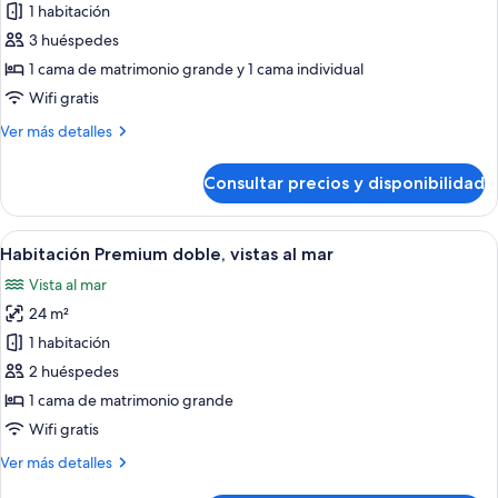
de
1 habitación
al
Habitación
mar
3 huéspedes
triple
1 cama de matrimonio grande y 1 cama individual
Premium,
Wifi gratis
terraza,
Más
Ver más detalles
vistas
detalles
al
de
Consultar precios y disponibilidad
mar
Habitación
triple
Premium,
Abrir
Una habitación de hotel moderna con u
5
terraza,
Habitación Premium doble, vistas al mar
todas
vistas
Vista al mar
al
las
mar
24 m²
fotos
de
1 habitación
Habitación
2 huéspedes
Premium
1 cama de matrimonio grande
doble,
Wifi gratis
vistas
Más
Ver más detalles
al
detalles
mar