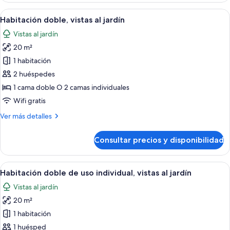
View
with
Abrir
Habitación de hotel con dos camas, un 
5
Garden
Habitación doble, vistas al jardín
todas
View
Vistas al jardín
las
20 m²
fotos
de
1 habitación
Habitación
2 huéspedes
doble,
1 cama doble O 2 camas individuales
vistas
Wifi gratis
al
Más
Ver más detalles
jardín
detalles
de
Consultar precios y disponibilidad
Habitación
doble,
vistas
Abrir
Habitación de hotel con dos camas, un 
5
al
Habitación doble de uso individual, vistas al jardín
todas
jardín
Vistas al jardín
las
20 m²
fotos
de
1 habitación
Habitación
1 huésped