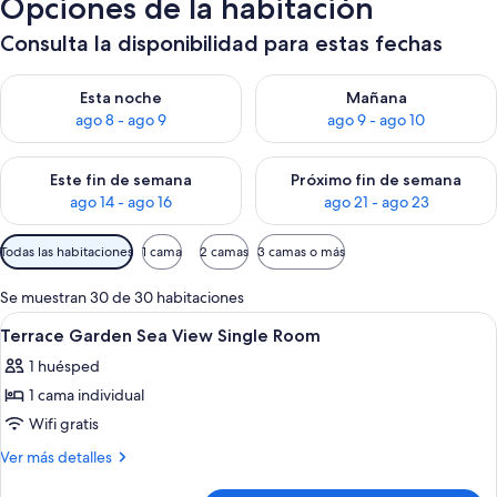
Opciones de la habitación
Consulta la disponibilidad para estas fechas
Consulta la disponibilidad para esta noche, ago 8 - ago 9
Consulta la disponibilidad pa
Esta noche
Mañana
ago 8 - ago 9
ago 9 - ago 10
Consulta la disponibilidad para este fin de semana, ago 14 - a
Consulta la disponibilidad par
Este fin de semana
Próximo fin de semana
ago 14 - ago 16
ago 21 - ago 23
Filtros
Todas las habitaciones
1 cama
2 camas
3 camas o más
disponibles
para
Se muestran 30 de 30 habitaciones
las
Abrir
Una habitación de hotel con cama, mesi
7
Terrace Garden Sea View Single Room
habitaciones
todas
1 huésped
las
1 cama individual
fotos
de
Wifi gratis
Terrace
Más
Ver más detalles
Garden
detalles
de