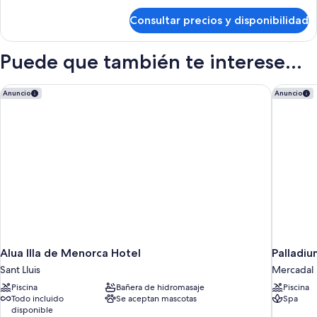
de
Consultar precios y disponibilidad
Habitación
Puede que también te interese...
Alua Illa de Menorca Hotel
Palladiu
Anuncio
Anuncio
Alua Illa de Menorca Hotel
Palladi
Sant Lluis
Mercadal
Piscina
Bañera de hidromasaje
Piscina
Todo incluido
Se aceptan mascotas
Spa
disponible