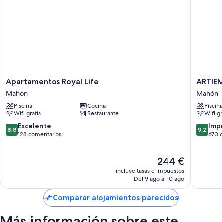
Apartamentos
ARTIEM
Apartamentos Royal Life
ARTIEM
Royal
Capri
Mahón
Mahón
Life
Hotel
Piscina
Cocina
Piscin
Mahón
Mahón
Wifi gratis
Restaurante
Wifi gr
8.8
9.2
Excelente
Imp
8,8
9,2
sobre
sobre
128 comentarios
670 
10,
10,
Excelente,
Impresi
El
244 €
128 comentarios
670 com
precio
incluye tasas e impuestos
actual
Del 9 ago al 10 ago
es
de
Comparar alojamientos parecidos
244 €
Más información sobre este