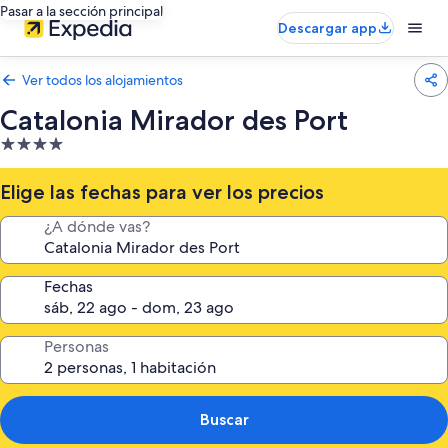
Pasar a la sección principal
Descargar app
Ver todos los alojamientos
Catalonia Mirador des Port
Alojamiento
de
4.0 estrellas
Elige las fechas para ver los precios
¿A dónde vas?
Fechas
Personas
Buscar