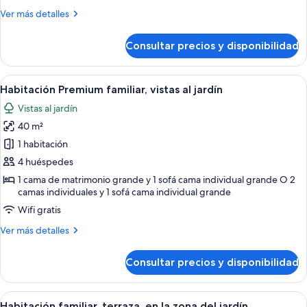
vistas
Más
Ver más detalles
al
detalles
jardín
de
Consultar precios y disponibilidad
Habitación
individual
Premium,
Abrir
Una habitación de hotel moderna con 
6
vistas
Habitación Premium familiar, vistas al jardín
todas
al
Vistas al jardín
jardín
las
40 m²
fotos
de
1 habitación
Habitación
4 huéspedes
Premium
1 cama de matrimonio grande y 1 sofá cama individual grande O 2
familiar,
camas individuales y 1 sofá cama individual grande
vistas
Wifi gratis
al
Más
Ver más detalles
jardín
detalles
de
Consultar precios y disponibilidad
Habitación
Premium
familiar,
Abrir
Una habitación de hotel moderna con u
4
vistas
Habitación familiar, terraza, en la zona del jardín