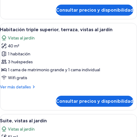
detalles
terraza,
de
Consultar precios y disponibilidad
Habitación
vistas
doble
al
superior
Abrir
Habitación de hotel moderna con una ca
jardín
6
de
Habitación triple superior, terraza, vistas al jardín
todas
uso
Vistas al jardín
individual,
las
terraza,
40 m²
fotos
vistas
de
1 habitación
al
Habitación
jardín
3 huéspedes
triple
1 cama de matrimonio grande y 1 cama individual
superior,
Wifi gratis
terraza,
Más
Ver más detalles
vistas
detalles
al
de
Consultar precios y disponibilidad
jardín
Habitación
triple
superior,
Abrir
Un dormitorio moderno con una cama gr
6
terraza,
Suite, vistas al jardín
todas
vistas
Vistas al jardín
al
las
jardín