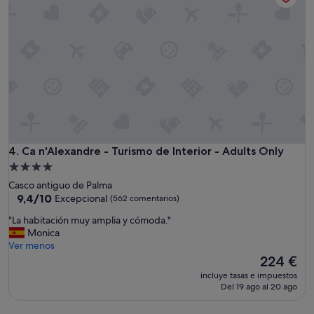
o
n
e
l
l
u
g
a
r
,
u
n
Ca n'Alexandre - Turismo de Interior - Adults Only
4. Ca n'Alexandre - Turismo de Interior - Adults Only
s
Alojamiento
i
de
Casco antiguo de Palma
t
4.0 estrellas
9.4
9,4/10
Excepcional
(562 comentarios)
i
sobre
o
"
"La habitación muy amplia y cómoda."
10,
e
L
Monica
Excepcional,
n
a
Ver menos
(562 comentarios)
b
h
El
224 €
u
a
precio
e
incluye tasas e impuestos
b
actual
Del 19 ago al 20 ago
n
i
es
e
t
de
s