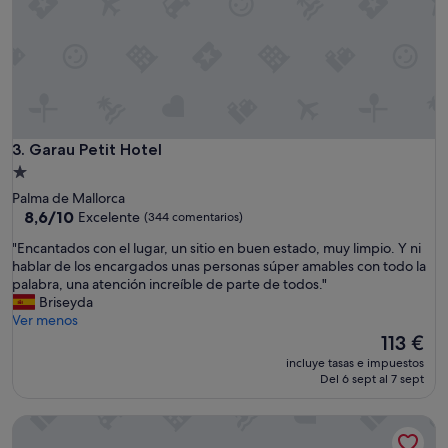
o
,
r
i
c
o
e
l
Garau Petit Hotel
3. Garau Petit Hotel
d
e
Alojamiento
s
de
Palma de Mallorca
a
1.0 estrella
8.6
8,6/10
Excelente
(344 comentarios)
y
sobre
u
"
"Encantados con el lugar, un sitio en buen estado, muy limpio. Y ni
10,
n
E
hablar de los encargados unas personas súper amables con todo la
Excelente,
o
n
palabra, una atención increíble de parte de todos."
(344 comentarios)
.
c
Briseyda
"
a
Ver menos
n
El
113 €
t
precio
incluye tasas e impuestos
a
actual
Del 6 sept al 7 sept
d
es
o
de
Ca n'Alexandre - Turismo de Interior - Adults Only
s
113 €
c