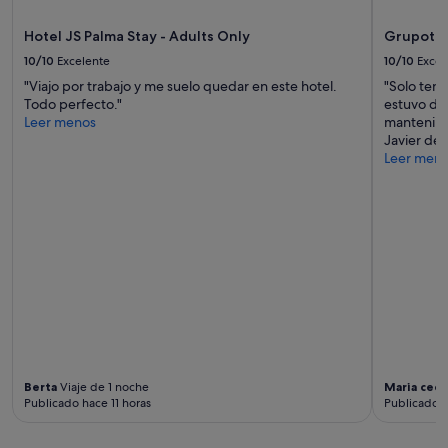
a
s
Hotel JS Palma Stay - Adults Only
Grupotel
s
ú
10/10
Excelente
10/10
Excel
p
"Viajo por trabajo y me suelo quedar en este hotel.
"Solo teng
e
Todo perfecto."
estuvo def
r
Leer menos
mantenimi
a
Javier de 
m
Leer men
a
b
l
e
s
c
o
n
t
o
d
o
l
Berta
Viaje de 1 noche
Maria cecil
a
Publicado hace 11 horas
Publicado 
p
a