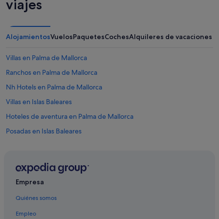
viajes
Alojamientos
Vuelos
Paquetes
Coches
Alquileres de vacaciones
Villas en Palma de Mallorca
Ranchos en Palma de Mallorca
Nh Hotels en Palma de Mallorca
Villas en Islas Baleares
Hoteles de aventura en Palma de Mallorca
Posadas en Islas Baleares
Islas Baleares hoteles
Hoteles románticos en Palma de Mallorca
Hoteles con restaurante en Palma de Mallorca
Empresa
Palma de Mallorca hoteles
Quiénes somos
Moteles en Palma de Mallorca
Empleo
La Llotja-Born hoteles