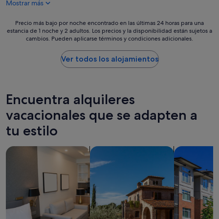
Mostrar más
a
224 €
t
c
a
i
Precio
Precio más bajo por noche encontrado en las últimas 24 horas para una
d
ó
estancia de 1 noche y 2 adultos. Los precios y la disponibilidad están sujetos a
más
o
cambios. Pueden aplicarse términos y condiciones adicionales.
n
bajo
,
m
por
m
u
noche
Ver todos los alojamientos
u
y
encontrado
y
a
en
l
m
las
i
p
últimas
Encuentra alquileres
m
l
24 horas
p
i
para
vacacionales que se adapten a
i
a
una
o
tu estilo
y
estancia
.
c
de
Y
ó
1 noche
n
Buscar apartoteles
Buscar villas
Buscar cond
m
y
i
o
2 adultos.
h
d
Los
a
a
precios
b
.
y
l
"
la
a
disponibilidad
r
están