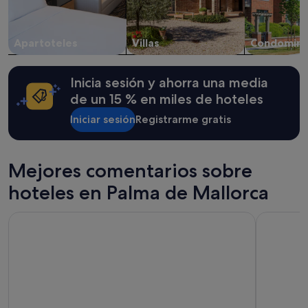
d
sujetos
e
a
l
cambios.
o
Apartoteles
Villas
Condomini
Pueden
s
aplicarse
e
términos
n
Inicia sesión y ahorra una media
y
c
condiciones
de un 15 % en miles de hoteles
a
adicionales.
r
Iniciar sesión
Registrarme gratis
g
a
d
o
Mejores comentarios sobre
s
u
hoteles en Palma de Mallorca
n
a
Hotel JS Palma Stay - Adults Only
Grupotel T
s
p
e
r
s
o
n