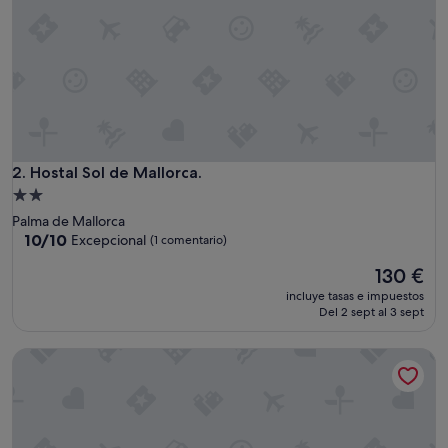
o
t
e
l
,
b
u
e
n
a
Hostal Sol de Mallorca.
2. Hostal Sol de Mallorca.
u
Alojamiento
b
de
Palma de Mallorca
i
2.0 estrellas
10.0
10/10
Excepcional
(1 comentario)
c
sobre
a
El
130 €
10,
c
precio
Excepcional,
i
incluye tasas e impuestos
actual
(1 comentario)
Del 2 sept al 3 sept
ó
es
n
de
,
Garau Petit Hotel
130 €
l
i
m
p
i