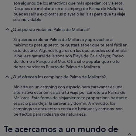
e
son algunos de los atractivos que más aprecian los viajeros.
d
Después de instalarte en el camping de Palma de Mallorca,
e
puedes salir a explorar sus playas o las islas para que tu viaje
p
sea inolvidable.
a
r
¿Qué puedo visitar en Palma de Mallorca?
t
Si quieres explorar Palma de Mallorca y aprovechar al
e
máximo tu presupuesto, te gustará saber que te será fácil en
d
este destino. Algunos lugares en los que puedes contemplar
e
la belleza natural de la zona son Playa de Cala Mayor, Paseo
t
del Borne o Parque del Mar. Otro sitio popular que no te
o
debes perder es Puerto de Palma de Mallorca.
d
o
¿Qué ofrecen los campings de Palma de Mallorca?
s
.
Alojarte en un camping con espacio para caravanas es una
"
alternativa económica para tu viaje por carretera a Palma de
Mallorca. Esta forma de alojamiento te proporciona bastante
espacio para dejar la caravana y dormir. A menudo, los
campings se encuentran cerca de bosques y caminos: son
perfectos para rodearse de naturaleza.
Te acercamos a un mundo de