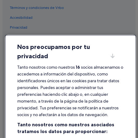
Roc Hotels en Palma de Mallorca
Términos y condiciones de Vrbo
Casas barco en Palma de Mallorca
Accesibilidad
Hoteles con wifi en Palma de Mallorca
Privacidad
Hoteles de golf en Palma de Mallorca
Hoteles en la playa en Palma de Mallorca
Cookies
Nos preocupamos por tu
Casas privadas de vacaciones en Islas Baleares
Condiciones de uso
privacidad
Casas barco en Islas Baleares
Información legal/contacto
Condominios en Palma de Mallorca
Pautas sobre el contenido y cómo denunciar contenido
Tanto nosotros como nuestros
16
socios almacenamos o
accedemos a información del dispositivo, como
Cabañas en Islas Baleares
identificadores únicos en las cookies para tratar datos
Ayuda
Hoteles con piscina en Islas Baleares
personales. Puedes aceptar o administrar tus
Ayuda
Hoteles cerca de Teatro Principal
preferencias haciendo clic abajo o, en cualquier
momento, a través de la página de la política de
Casas privadas de vacaciones en Palma de Mallorca
Cancelar un vuelo
privacidad. Tus preferencias se notificarán a nuestros
Hoteles históricos en Palma de Mallorca
Cancelar una reserva de hotel o de un alquiler vacacional
socios y no afectarán a los datos de navegación.
Trh Hoteles en Palma de Mallorca
Plazos de reembolso
Tanto nosotros como nuestros asociados
Tiendas de safari en Palma de Mallorca
tratamos los datos para proporcionar:
Utilizar un cupón de Expedia