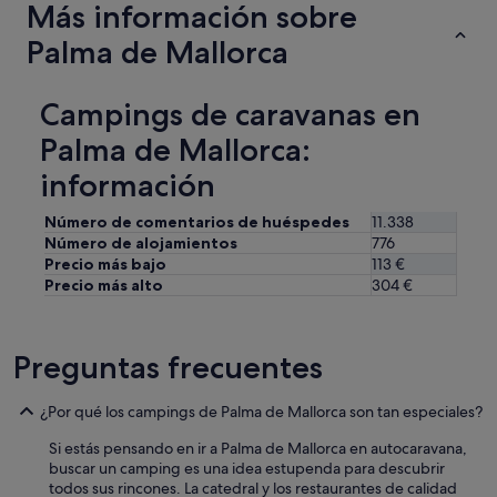
l
Más información sobre
a
Palma de Mallorca
b
r
a
,
Campings de caravanas en
u
Palma de Mallorca:
n
a
información
a
t
Número de comentarios de huéspedes
11.338
e
Número de alojamientos
776
n
Precio más bajo
113 €
c
i
Precio más alto
304 €
ó
n
i
Preguntas frecuentes
n
c
r
¿Por qué los campings de Palma de Mallorca son tan especiales?
e
í
Si estás pensando en ir a Palma de Mallorca en autocaravana,
b
buscar un camping es una idea estupenda para descubrir
l
todos sus rincones. La catedral y los restaurantes de calidad