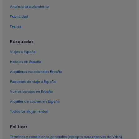
Anuncia tu alojamiento
Pensiones en Islas Baleares
Publicidad
Albergues en Islas Baleares
Prensa
Casas en árboles en Palma de Mallorca
Apartamentos en Palma de Mallorca
Búsquedas
Complejos turísticos en Islas Baleares
Viajes a España
Melia hoteles en Palma de Mallorca
Hoteles en España
Alojamientos agroturísticos en Palma de Mallorca
Alquileres vacacionales España
Campings de caravanas en Islas Baleares
Paquetes de viaje a España
Pensiones en Palma de Mallorca
Vuelos baratos en España
Condominios en Islas Baleares
Alquiler de coches en España
Hoteles boutique en Casco antiguo de Palma
Chalets en Islas Baleares
Todos los alojamientos
Summa hoteles en Palma de Mallorca
Políticas
B&B en Palma de Mallorca
Términos y condiciones generales (excepto para reservas de Vrbo)