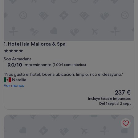
Hotel Isla Mallorca & Spa
1. Hotel Isla Mallorca & Spa
Alojamiento
de
Son Armadans
4.0 estrellas
9.0
9,0/10
Impresionante
(1.004 comentarios)
sobre
"
"Nos gustó el hotel, buena ubicación, limpio, rico el desayuno."
10,
N
Nataliia
Impresionante,
o
Ver menos
(1.004 comentarios)
s
El
237 €
g
precio
incluye tasas e impuestos
u
actual
Del 1 sept al 2 sept
s
es
t
de
Hostal Sol de Mallorca.
ó
237 €
e
l
h