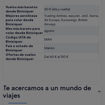
Vuelos más baratos
60 € (ida y vuelta)
desde Binixíquer
Mejores aerolíneas
Vueling Airlines, easyJet, Jet2, Iberia,
para volar desde
Air Europa, Eurowings, British
Binixíquer
Airways
Mes más barato para
agosto
volar desde Binixíquer
Código IATA de
MAH
Binixíquer
País o estado de
Mahón
Binixíquer
Ofertas de vuelos
Del 60 € al 150 €
desde Binixíquer
Te acercamos a un mundo de
viajes