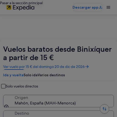
Pasar a la sección principal
Descargar app
Vuelos baratos desde Binixíquer
a partir de 15 €
Se
Ver vuelo por 15 € del domingo 20 de dic de 2026
abre
Ida y vuelta
Solo ida
Varios destinos
en
una
ventana
Solo vuelos directos
nueva
Origen
Mahón, España (MAH-Menorca)
Destino