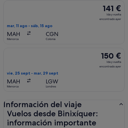
Seleccionar vuelo de Eurowings, con salida el mar, 11 ago de
141 €
141 €
Ida
Ida y vuelta
y
encontrado ayer
vuelta,
mar, 11 ago - sáb, 15 ago
encontrado
MAH
CGN
ayer
Menorca
Colonia
Seleccionar vuelo de British Airways, con salida el vie, 25 
150 €
150 €
Ida
Ida y vuelta
y
encontrado ayer
vuelta,
vie, 25 sept - mar, 29 sept
encontrado
MAH
LGW
ayer
Menorca
Londres
Información del viaje
Vuelos desde Binixíquer:
información importante