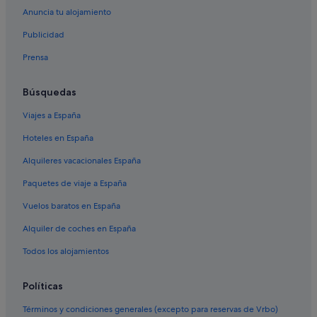
Anuncia tu alojamiento
Hoteles baratos en Es Canutells
Publicidad
Hoteles cerca de Menorca
Prensa
Complejos de pisos en Es Canutells
Es Canutells hoteles
Búsquedas
Apartamentos en Sant Climent
Viajes a España
Hoteles con bar en Es Canutells
Hoteles en España
Hoteles con restaurante en Sant Climent
Alquileres vacacionales España
Alojamientos agroturísticos en Sant Climent
Paquetes de viaje a España
Hoteles de 5 estrellas en Sant Climent
Vuelos baratos en España
Hoteles con spa en Sant Climent
Alquiler de coches en España
Hoteles con bar en Cala en Porter
Todos los alojamientos
Hoteles en la playa en Es Canutells
Apartamentos en Es Canutells
Políticas
Hoteles con todo incluido en Menorca
Términos y condiciones generales (excepto para reservas de Vrbo)