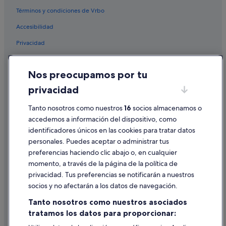
Términos y condiciones de Vrbo
Accesibilidad
Privacidad
Cookies
Nos preocupamos por tu
Condiciones de uso
privacidad
Información legal/contacto
Tanto nosotros como nuestros
16
socios almacenamos o
Pautas sobre el contenido y cómo denunciar contenido
accedemos a información del dispositivo, como
identificadores únicos en las cookies para tratar datos
Ayuda
personales. Puedes aceptar o administrar tus
Ayuda
preferencias haciendo clic abajo o, en cualquier
momento, a través de la página de la política de
Cancelar un vuelo
privacidad. Tus preferencias se notificarán a nuestros
Cancelar una reserva de hotel o de un alquiler vacacional
socios y no afectarán a los datos de navegación.
Plazos de reembolso
Tanto nosotros como nuestros asociados
tratamos los datos para proporcionar:
Utilizar un cupón de Expedia