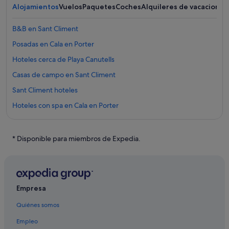
Alojamientos
Vuelos
Paquetes
Coches
Alquileres de vacaciones
B&B en Sant Climent
Posadas en Cala en Porter
Hoteles cerca de Playa Canutells
Casas de campo en Sant Climent
Sant Climent hoteles
Hoteles con spa en Cala en Porter
Hoteles con restaurante en Es Canutells
Complejos turísticos en Es Canutells
* Disponible para miembros de Expedia.
Albergues en Es Canutells
Apartoteles en Es Canutells
Apartoteles en Sant Climent
Empresa
Hoteles con bar en Sant Climent
Quiénes somos
Casas de campo en Es Canutells
Empleo
Villas en Es Canutells