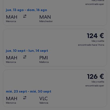
Ida y vuelta
y
encontrado ayer
vuelta,
jue, 13 ago - dom, 16 ago
encontrado
MAH
MAN
ayer
Menorca
Mánchester
Seleccionar vuelo de Air Europa, con salida el jue, 10 sept d
124 €
124 €
Ida
Ida y vuelta
y
encontrado hace 1 hora
vuelta,
jue, 10 sept - lun, 14 sept
encontrado
MAH
PMI
hace
Menorca
Mallorca
1 hora
Seleccionar vuelo de Iberia, con salida el mié, 23 sept de Me
126 €
126 €
Ida
Ida y vuelta
y
encontrado ayer
vuelta,
mié, 23 sept - mié, 30 sept
encontrado
MAH
VLC
ayer
Menorca
Valencia