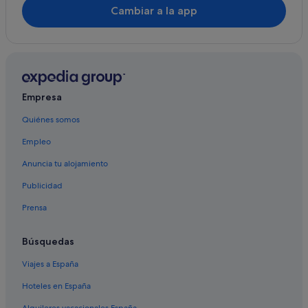
Cambiar a la app
Independent hoteles en Cala Santany
Iberostar hoteles en Cala Figuera
Hoteles para ir de compras en Santanyí
Albergues en Santanyí
Empresa
Hoteles para familias en Cala Santany
Quiénes somos
Hoteles Globales en Cala s'Almunia
Empleo
Hoteles cerca de Islote de roca Es Pontàs
Anuncia tu alojamiento
Publicidad
Prensa
Búsquedas
Viajes a España
Hoteles en España
Alquileres vacacionales España