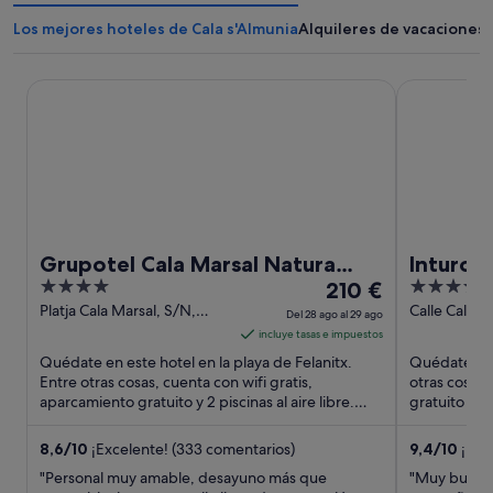
Los mejores hoteles de Cala s'Almunia
Alquileres de vacaciones 
Grupotel Cala Marsal Natura Hotel
Inturotel C
Grupotel Cala Marsal Natura
Inturot
4
El
4.5
Hotel
210 €
Hotel &
out
precio
out
Platja Cala Marsal, S/N,
Calle Cala E
Del 28 ago al 29 ago
Porto Colom Felanitx
Santanyi Ma
of
es
of
incluye tasas e impuestos
Mallorca
5
de
5
Quédate en este hotel en la playa de Felanitx.
Quédate en e
210 €
Entre otras cosas, cuenta con wifi gratis,
otras cosas,
aparcamiento gratuito y 2 piscinas al aire libre.
por
gratuito y 3 
Dos atracciones turísticas ...
huéspedes .
noche
del
8,6
/
10
¡Excelente! (333 comentarios)
9,4
/
10
¡Exc
28
"Personal muy amable, desayuno más que
"Muy buen ho