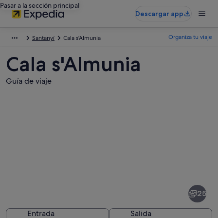
Pasar a la sección principal
Descargar app
Organiza tu viaje
Santanyí
Cala s'Almunia
Cala s'Almunia
Guía de viaje
Fotos
de
Cala
25
s'Almunia
Entrada
Salida