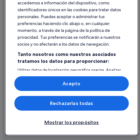
accedemos a información del dispositivo, como
identificadores únicos en las cookies para tratar datos
Ayuda
personales. Puedes aceptar o administrar tus
Ayuda
preferencias haciendo clic abajo o, en cualquier
momento, a través de la página de la política de
Cancelar un vuelo
privacidad. Tus preferencias se notificarán a nuestros
Cancelar una reserva de hotel o de un alquiler vacacional
socios y no afectarán a los datos de navegación.
Plazos de reembolso
Tanto nosotros como nuestros asociados
tratamos los datos para proporcionar:
Utilizar un cupón de Expedia
Utilizar datos de localización geográfica precisa. Analizar
Documentos para viajes internacionales
activamente las características del dispositivo para su
identificación. Almacenar la información en un dispositivo
Acepto
y/o acceder a ella. Publicidad y contenido personalizados,
medición de publicidad y contenido, investigación de
audiencia y desarrollo de servicios.
© 2026 Expedia, Inc., una empresa de Expedia Group. Todos los
Rechazarlas todas
Lista de asociados (proveedores)
derechos reservados. Expedia y el logotipo de Expedia son marcas
comerciales o marcas comerciales registradas de Expedia, Inc.
Vacationspot, S.L., Agencia de Viajes, I-AV-0000631.3.
Mostrar los propósitos