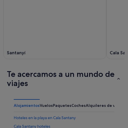
Santanyí
Cala Sa
Te acercamos a un mundo de
viajes
Alojamientos
Vuelos
Paquetes
Coches
Alquileres de vacaci
Hoteles en la playa en Cala Santany
Cala Santany hoteles