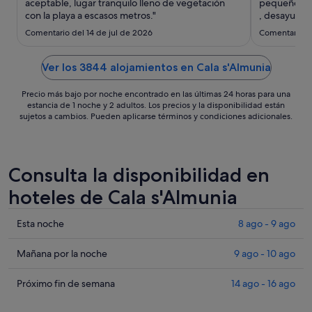
ago
aceptable, lugar tranquilo lleno de vegetación
pequeño tu
con la playa a escasos metros."
al
, desayuno 
29
Comentario del 14 de jul de 2026
Comentario d
ago
Ver los 3844 alojamientos en Cala s'Almunia
Precio más bajo por noche encontrado en las últimas 24 horas para una
estancia de 1 noche y 2 adultos. Los precios y la disponibilidad están
sujetos a cambios. Pueden aplicarse términos y condiciones adicionales.
Consulta la disponibilidad en
hoteles de Cala s'Almunia
Comprueba
Esta noche
8 ago - 9 ago
los
precios
Comprueba
Mañana por la noche
9 ago - 10 ago
en
los
Cala
precios
Comprueba
Próximo fin de semana
14 ago - 16 ago
s'Almunia
en
los
para