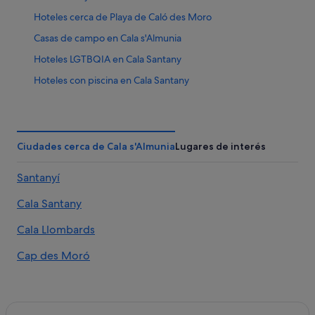
Hoteles cerca de Playa de Caló des Moro
Casas de campo en Cala s'Almunia
Hoteles LGTBQIA en Cala Santany
Hoteles con piscina en Cala Santany
Es Llombards hoteles
Hoteles para familias en Cala Figuera
Alojamientos agroturísticos en Santanyí
Ciudades cerca de Cala s'Almunia
Lugares de interés
B&B en Santanyí
Santanyí
Hoteles con gimnasio en Cala Santany
Cala Santany
Hoteles de 5 estrellas en Santanyí
Hoteles con spa en Cala Santany
Cala Llombards
Villas en Cala s'Almunia
Cap des Moró
Villas en Cala Figuera
Chalets en Cala Figuera
Villas en Cala Santany