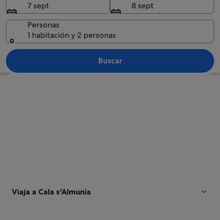
7 sept
8 sept
Personas
1 habitación y 2 personas
Costa rocosa con aguas turquesas crist
Buscar
Ver mapa
Viaja a Cala s'Almunia