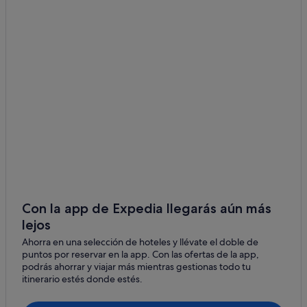
Hoteles Globales en Cala Santany
Hoteles de 4 estrellas en Cala Santany
Apartamentos en Cala Figuera
Cala s'Almunia hoteles
Hoteles cerca de Cala Llombards
Hoteles cerca de Playa de Cala Santanyí
Hoteles con restaurante en Cala Santany
Hoteles de 3 estrellas en Cala Santany
Apartamentos en Cala s'Almunia
Hoteles con bar en Cala Figuera
Con la app de Expedia llegarás aún más
lejos
Hoteles con wifi en Cala Santany
Ahorra en una selección de hoteles y llévate el doble de
Insotel hoteles en Cala Santany
puntos por reservar en la app. Con las ofertas de la app,
Hoteles con gimnasio en Santanyí
podrás ahorrar y viajar más mientras gestionas todo tu
itinerario estés donde estés.
Apartamentos en Cala Santany
Hoteles de 5 estrellas en Cala Santany