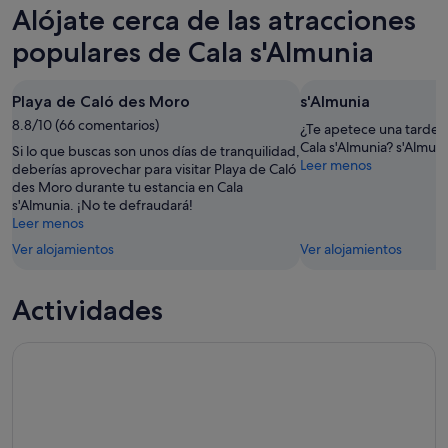
Cala
precios
Alójate cerca de las atracciones
esta
s'Almunia
en
noche,
para
Cala
populares de Cala s'Almunia
8
mañana
s'Almunia
ago
por
para
Playa de Caló des Moro
s'Almunia
-
la
el
9
8.8/10 (66 comentarios)
noche,
próximo
¿Te apetece una tarde d
ago
9
fin
Cala s'Almunia? s'Almuni
Si lo que buscas son unos días de tranquilidad,
Leer menos
ago
de
deberías aprovechar para visitar Playa de Caló
des Moro durante tu estancia en Cala
-
semana,
s'Almunia. ¡No te defraudará!
10
14
Leer menos
ago
ago
Ver alojamientos
Ver alojamientos
-
16
ago
Actividades
Cala Varques: expedición guiada en kayak a cuevas marinas y