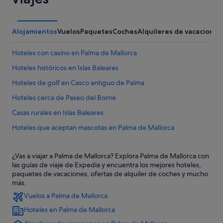
Alojamientos
Vuelos
Paquetes
Coches
Alquileres de vacaciones
Hoteles con casino en Palma de Mallorca
Hoteles históricos en Islas Baleares
Hoteles de golf en Casco antiguo de Palma
Hoteles cerca de Paseo del Borne
Casas rurales en Islas Baleares
Hoteles que aceptan mascotas en Palma de Mallorca
Hoteles boutique en Islas Baleares
¿Vas a viajar a Palma de Mallorca? Explora Palma de Mallorca con
Hoteles en la playa en Palma de Mallorca
las guías de viaje de Expedia y encuentra los mejores hoteles,
Melia hoteles en Palma de Mallorca
paquetes de vacaciones, ofertas de alquiler de coches y mucho
más.
Globalia hoteles en Palma de Mallorca
Vuelos a Palma de Mallorca
Hoteles con todo incluido en Palma de Mallorca
Hoteles en Palma de Mallorca
Summa hoteles en Palma de Mallorca