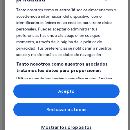
Información legal/contacto
Moteles en Palma de Mallorca
Tanto nosotros como nuestros
16
socios almacenamos o
Pautas sobre el contenido y cómo denunciar contenido
Hoteles con piscina en Casco antiguo de Palma
accedemos a información del dispositivo, como
identificadores únicos en las cookies para tratar datos
Cort hoteles
Ayuda
personales. Puedes aceptar o administrar tus
Chalets en Palma de Mallorca
Ayuda
preferencias haciendo clic abajo o, en cualquier
Hoteles con piscina en Palma de Mallorca
momento, a través de la página de la política de
Cancelar un vuelo
privacidad. Tus preferencias se notificarán a nuestros
Hoteles ecológicos en Islas Baleares
Cancelar una reserva de hotel o de un alquiler vacacional
socios y no afectarán a los datos de navegación.
Hotusa hoteles en Palma de Mallorca
Plazos de reembolso
Tanto nosotros como nuestros asociados
Campings de caravanas en Palma de Mallorca
tratamos los datos para proporcionar:
Utilizar un cupón de Expedia
Hoteles con todo incluido en Mallorca
Utilizar datos de localización geográfica precisa. Analizar
Documentos para viajes internacionales
activamente las características del dispositivo para su
identificación. Almacenar la información en un dispositivo
Acepto
y/o acceder a ella. Publicidad y contenido personalizados,
medición de publicidad y contenido, investigación de
audiencia y desarrollo de servicios.
© 2026 Expedia, Inc., una empresa de Expedia Group. Todos los
Rechazarlas todas
Lista de asociados (proveedores)
derechos reservados. Expedia y el logotipo de Expedia son marcas
comerciales o marcas comerciales registradas de Expedia, Inc.
Vacationspot, S.L., Agencia de Viajes, I-AV-0000631.3.
Mostrar los propósitos