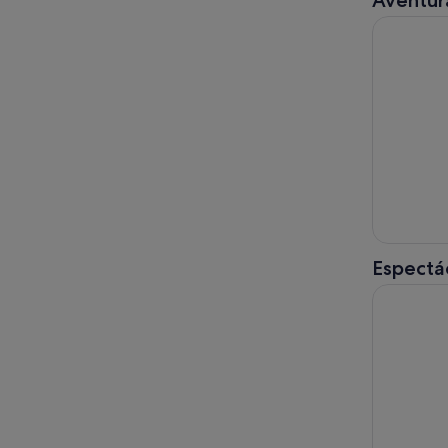
Aventura
Aventura e
Espectác
Desde And