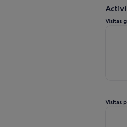
Activ
Visitas 
Palma de M
Visitas 
Descubre M