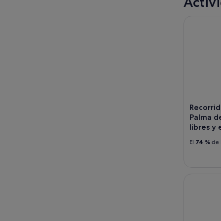
Activ
Recorrido 
Recorrid
Palma d
libres y
El
74 %
de 
Recorrido 