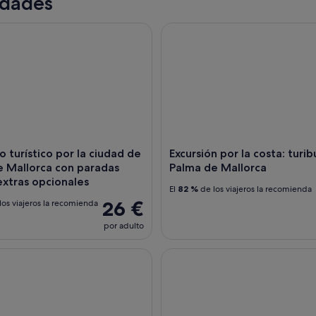
idades
turístico por la ciudad de Palma de Mallorca con paradas libre
Excursión por la costa: turibu
o turístico por la ciudad de
Excursión por la costa: turib
e Mallorca con paradas
Palma de Mallorca
 extras opcionales
El
82 %
de los viajeros la recomienda
26 €
los viajeros la recomienda
por adulto
a pie por el casco antiguo de Mallorca con la catedral Recorrid
Descubre Mallorca: Viajes a Is