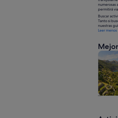
numerosas at
permitirá vi
Buscar acti
Tanto si bus
nuestras guí
Leer menos
Mejor
Visitas gu
Visitas gu
excursio
un d