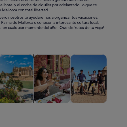
el hotel y el coche de alquiler por adelantado, lo que te
 Mallorca con total libertad.
pero nosotros te ayudaremos a organizar tus vacaciones.
 Palma de Mallorca o conocer la interesante cultura local,
, en cualquier momento del año. ¡Que disfrutes de tu viaje!
 pestaña nueva
Se abre en una pestaña nueva
Se abre en una pestaña nueva
Se abre en 
Se a
 cruceros
isitas privadas y personalizadas
Comidas, bebidas y vida nocturna
Aventuras y al aire libre
Clases y t
Visitas privadas y
Comidas,
Aventuras y al
Clases y t
personalizadas
bebidas y vida
aire libre
nocturna