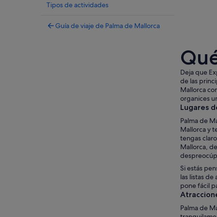
Tipos de actividades
Guía de viaje de Palma de Mallorca
Qué
Deja que Exp
de las princ
Mallorca con
organices u
Lugares d
Palma de Mal
Mallorca y 
tengas claro
Mallorca, d
despreocúpa
Si estás pen
las listas d
pone fácil p
Atraccion
Palma de Mal
tranquilamen