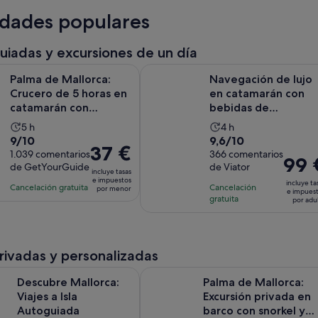
idades populares
guiadas y excursiones de un día
allorca: Crucero de 5 horas en catamarán con almuerzo y ba
Navegación de lujo en catamarán c
Palma de Mallorca:
Navegación de lujo
Crucero de 5 horas en
en catamarán con
catamarán con
bebidas de
almuerzo y baño
bienvenida Tapas
La
La
5 h
4 h
Max10 - 12P...
9.0
9.6
9/10
9,6/10
duración
duración
El
37 €
sobre
1.039 comentarios
sobre
366 comentarios
de
de
El
99 
precio
de GetYourGuide
de Viator
10
10
la
la
incluye tasas
precio
es
e impuestos
con
con
incluye ta
actividad
actividad
Cancelación gratuita
Cancelación
es
por menor
de
e impues
1039
366
gratuita
es
es
por adu
de
37 €
comentarios
comentarios
de
de
99 €
por
5 horas
4 horas
por
menor
adulto
privadas y personalizadas
Se abre en una pestaña nuev
allorca: Viajes a Isla Autoguiada
Palma de Mallorca: Excursión priv
Descubre Mallorca:
Palma de Mallorca:
Viajes a Isla
Excursión privada en
Autoguiada
barco con snorkel y