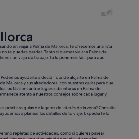
Mar azul cristalina con una persona en un bote y varios veleros a lo lej
Un café frente a la playa con sil
25
llorca
Una playa con gente tomando el sol, un yate y un paisaje urbano al f
Dos personas paseando en bicic
sando en viajar a Palma de Mallorca, te ofrecemos una lista
e no te puedes perder. Tanto si piensas viajar a Palma de
tienes un viaje de trabajo, te lo ponemos fácil para que
es verdes.
s. Podemos ayudarte a decidir dónde alojarte en Palma de
e Mallorca y sus alrededores, con nuestras guías para que
s: es fácil encontrar lugares de interés en Palma de
ermanece atento a nuestros consejos sobre cada lugar y
as prácticas guías de lugares de interés de la zona? Consulta
 ayudemos a planear los detalles de tu viaje. Expedia te lo
verano repletas de actividades, como si quieres pasear
nal, tienes el entretenimiento garantizado con las