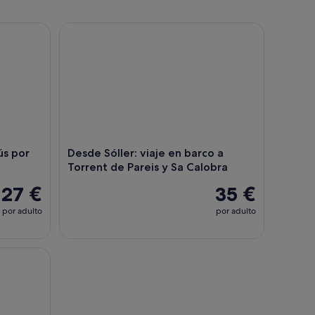
s y extras opcionales
́s por Palma de Mallorca
Desde Sóller: viaje en barco a Torrent de Pareis y 
ús por
Desde Sóller: viaje en barco a
Torrent de Pareis y Sa Calobra
27 €
35 €
por adulto
por adulto
o sin colas
la Autoguiada