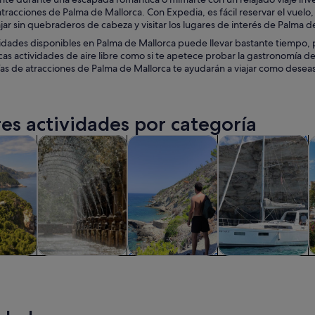
racciones de Palma de Mallorca. Con Expedia, es fácil reservar el vuelo, 
ajar sin quebraderos de cabeza y visitar los lugares de interés de Palma de
vidades disponibles en Palma de Mallorca puede llevar bastante tiempo, 
cas actividades de aire libre como si te apetece probar la gastronomía de
as de atracciones de Palma de Mallorca te ayudarán a viajar como deseas
es actividades por categoría
Se abre en una pestaña nueva
Se abre en una pestaña nueva
Se abre en una
iadas y excursiones de un día
Historia y cultura
Actividades acuáticas
Visitas acuáticas y
V
iadas y
Historia y cultura
Actividades
Visitas acuáticas y
nes de
acuáticas
cruceros
ía