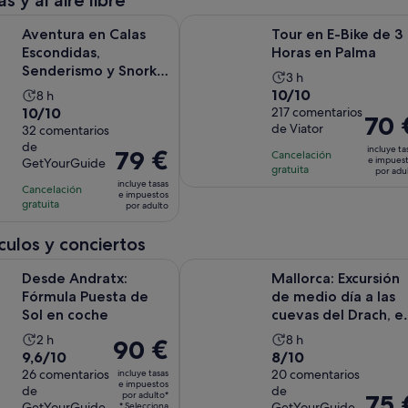
s y al aire libre
adulto
Se abre
n Calas Escondidas, Senderismo y Snorkel en Mallorca
Tour en E-Bike de 3 Horas en Palm
Aventura en Calas
Tour en E-Bike de 3
Escondidas,
Horas en Palma
Senderismo y Snorkel
La
3 h
en Mallorca
10.0
10/10
La
8 h
duración
10.0
10/10
sobre
217 comentarios
duración
de
El
70 
de Viator
sobre
32 comentarios
10
de
la
precio
de
10
con
incluye ta
la
El
79 €
actividad
Cancelación
es
e impues
GetYourGuide
con
217
gratuita
actividad
precio
es
por adu
de
incluye tasas
32
comentarios
Cancelación
es
es
de
70 €
e impuestos
gratuita
comentarios
por adulto
de
de
3 horas
por
8 horas
79 €
adulto
ulos y conciertos
por
Se abre en una pestaña 
ratx: Fórmula Puesta de Sol en coche
Mallorca: Excursión de medio día a l
adulto
Desde Andratx:
Mallorca: Excursión
Fórmula Puesta de
de medio día a las
Sol en coche
cuevas del Drach, el
lago Martel y l...
La
La
2 h
8 h
El
90 €
9.6
8.0
9,6/10
8/10
duración
duración
precio
sobre
26 comentarios
sobre
20 comentarios
incluye tasas
de
de
es
e impuestos
de
de
10
10
la
la
por adulto*
El
75 
de
GetYourGuide
GetYourGuide
* Selecciona