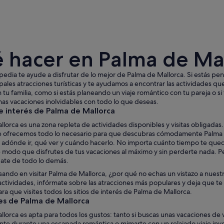
 hacer en Palma de Ma
edia te ayude a disfrutar de lo mejor de Palma de Mallorca. Si estás pen
ipales atracciones turísticas y te ayudamos a encontrar las actividades qu
 tu familia, como si estás planeando un viaje romántico con tu pareja o si 
nas vacaciones inolvidables con todo lo que deseas.
Una playa con sombrillas de paja y sillones reclinabl
e interés de Palma de Mallorca
lorca es una zona repleta de actividades disponibles y visitas obligada
te ofrecemos todo lo necesario para que descubras cómodamente Palma d
 adónde ir, qué ver y cuándo hacerlo. No importa cuánto tiempo te quede
e modo que disfrutes de tus vacaciones al máximo y sin perderte nada. P
te de todo lo demás.
sando en visitar Palma de Mallorca, ¿por qué no echas un vistazo a nuestr
e actividades, infórmate sobre las atracciones más populares y deja que te
ara que visites todos los sitios de interés de Palma de Mallorca.
es de Palma de Mallorca
lorca es apta para todos los gustos: tanto si buscas unas vacaciones de 
te durante una escapada romántica o mimarte con un relajado viaje inver