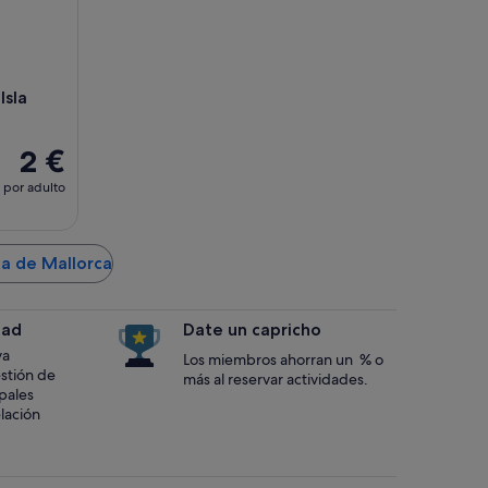
Isla
2 €
por adulto
ma de Mallorca
dad
Date un capricho
va
Los miembros ahorran un % o
estión de
más al reservar actividades.
ipales
lación