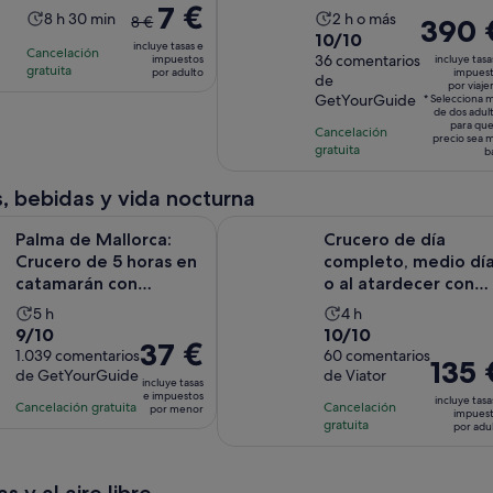
El
7 €
remo
La
La
8 h 30 min
2 h o más
8 €
El
390 
precio
10.0
10/10
duración
duración
precio
incluye tasas e
Cancelación
anterior
sobre
36 comentarios
impuestos
incluye tasa
de
de
es
gratuita
por adulto
impues
era
de
10
la
la
por viaje
de
GetYourGuide
de
* Selecciona 
con
actividad
actividad
390 €
de dos adul
8 €
para que
36
es
Cancelación
es
por
precio sea 
y
gratuita
comentarios
b
de
de
viajero*
el
8 horas
2 horas
actual
, bebidas y vida nocturna
y
es
allorca: Crucero de 5 horas en catamarán con almuerzo y ba
Crucero de día completo, medio dí
30 minutos
Palma de Mallorca:
Crucero de día
de
Crucero de 5 horas en
completo, medio dí
7 €
catamarán con
o al atardecer con
por
almuerzo y baño
tapas y bebidas
adulto
La
La
5 h
4 h
9.0
10.0
9/10
10/10
duración
duración
El
37 €
sobre
1.039 comentarios
sobre
60 comentarios
de
de
El
135 
precio
de GetYourGuide
de Viator
10
10
la
la
incluye tasas
precio
es
e impuestos
con
con
incluye tasa
actividad
actividad
Cancelación gratuita
Cancelación
es
por menor
de
impues
1039
60
gratuita
es
es
por adu
de
37 €
comentarios
comentarios
de
de
135 €
por
5 horas
4 horas
por
menor