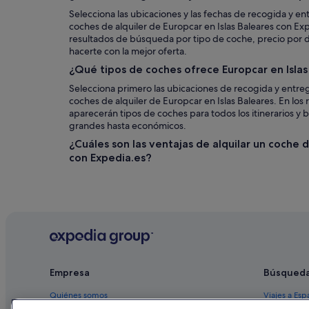
Selecciona las ubicaciones y las fechas de recogida y en
coches de alquiler de Europcar en Islas Baleares con Expe
resultados de búsqueda por tipo de coche, precio por día
hacerte con la mejor oferta.
¿Qué tipos de coches ofrece Europcar en Islas
Selecciona primero las ubicaciones de recogida y entreg
coches de alquiler de Europcar en Islas Baleares. En lo
aparecerán tipos de coches para todos los itinerarios y bo
grandes hasta económicos.
¿Cuáles son las ventajas de alquilar un coche d
con Expedia.es?
Empresa
Búsqued
Quiénes somos
Viajes a Esp