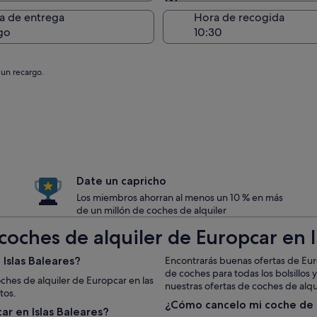
Entrega en el lugar de 
a de entrega
Hora de recogida
go
 un recargo.
Date un capricho
Los miembros ahorran al menos un 10 % en más
de un millón de coches de alquiler
oches de alquiler de Europcar en I
Islas Baleares?
Encontrarás buenas ofertas de Euro
de coches para todas los bolsillo
oches de alquiler de Europcar en las
nuestras ofertas de coches de alquil
tos.
¿Cómo cancelo mi coche de 
r en Islas Baleares?