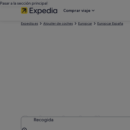
Pasar a la sección principal
Comprar viaje
Expedia.es
Alquiler de coches
Europcar
Europcar España
Coches de alquiler con
Recogida