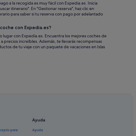
ago a la recogida es muy fácil con Expedia.es. Inicia
scar itinerario". En "Gestionar reserva", haz clic en
nerario para saber si tu reserva con pago por adelantado
n coche con Expedia.es?
co lugar con Expedia.es. Encuentra los mejores coches de
es a precios increíbles. Además, te llevarás recompensas
uctos de tu viaje con un paquete de vacaciones en Islas
Ayuda
xcepto para
Ayuda