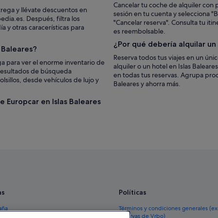
Cancelar tu coche de alquiler con p
trega y llévate descuentos en
sesión en tu cuenta y selecciona "Bu
dia.es. Después, filtra los
"Cancelar reserva". Consulta tu iti
 y otras caracerísticas para
es reembolsable.
¿Por qué debería alquilar u
 Baleares?
Reserva todos tus viajes en un úni
a para ver el enorme inventario de
alquiler o un hotel en Islas Balear
s resultados de búsqueda
en todas tus reservas. Agrupa prod
lsillos, desde vehículos de lujo y
Baleares y ahorra más.
e Europcar en Islas Baleares
as
Políticas
aña
Términos y condiciones generales (e
reservas de Vrbo)