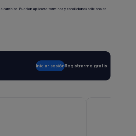
s a cambios. Pueden aplicarse términos y condiciones adicionales.
Iniciar sesión
Registrarme gratis
dium Select Palace Ibiza - All Inclusive
Grupotel Taurus Park