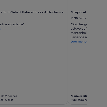
adium Select Palace Ibiza - All Inclusive
Grupotel Taurus Park
10/10
Excelente
ia fue agradable"
"Solo tengo observacione
s
estuvo deficiente Agrade
mantenimiento hubo una 
Javier de manera muy pr
Leer menos
e de 2 noches
Maria cecilia
Viaje de 4 no
ce 10 días
Publicado hace 3 semanas