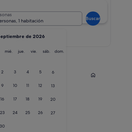
sonas
Buscar
ersonas, 1 habitación
septiembre de 2026
Ver mapa
martes
miércoles
jueves
viernes
sábado
domingo
mié.
jue.
vie.
sáb.
dom.
 de sa Talaia
Alcúdia
2
3
4
5
6
9
10
11
12
13
16
17
18
19
20
23
24
25
26
27
30