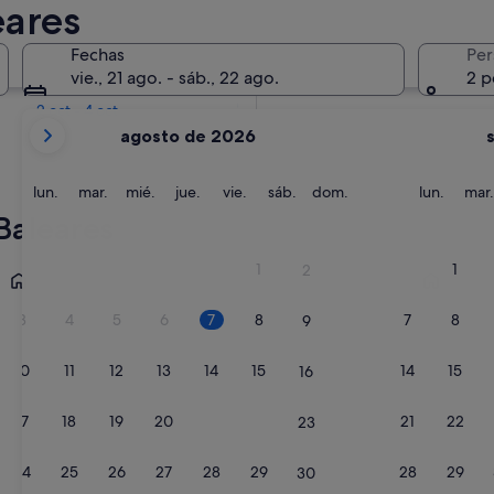
eares
En dos semanas
Fechas
Per
21 ago - 23 ago
vie., 21 ago. - sáb., 22 ago.
2 p
En dos meses
2 oct - 4 oct
Tus
agosto de 2026
meses
actuales
son
lunes
martes
miércoles
jueves
viernes
sábado
domingo
lunes
lun.
mar.
mié.
jue.
vie.
sáb.
dom.
lun.
mar.
August
 Baleares
de
2026
Ciudad de Ibiza
Sant Josep
1
1
2
y
September
3
4
5
6
7
8
7
8
9
de
2026.
10
11
12
13
14
15
14
15
16
17
18
19
20
21
22
21
22
23
24
25
26
27
28
29
28
29
30