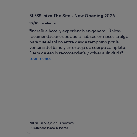
a
cambios.
Pueden
BLESS Ibiza The Site - New Opening 2026
aplicarse
10/10
Excelente
términos
"Increíble hotel y experiencia en general. Únicas
y
recomendaciones es que la habitación necesita algo
condiciones
para que el sol no entre desde temprano por la
adicionales.
ventana del baño y un espejo de cuerpo completo.
Fuera de eso lo recomendaría y volvería sin duda"
Leer menos
Mirelle
Viaje de 3 noches
Publicado hace 5 horas