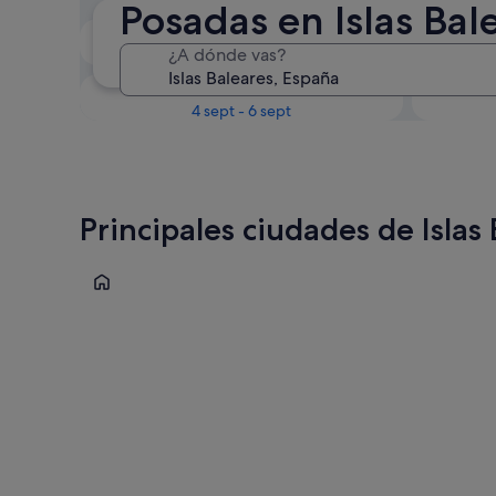
Posadas en Islas Bal
Próximo fin de semana
¿A dónde vas?
14 ago - 16 ago
En un mes
4 sept - 6 sept
Principales ciudades de Islas
Palma de Mallorca