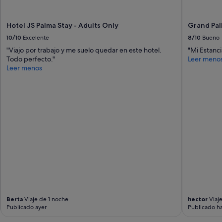
Hotel JS Palma Stay - Adults Only
Grand Pall
10/10
Excelente
8/10
Bueno
"Viajo por trabajo y me suelo quedar en este hotel.
"Mi Estanc
Todo perfecto."
Leer meno
Leer menos
Berta
Viaje de 1 noche
hector
Viaj
Publicado ayer
Publicado ha