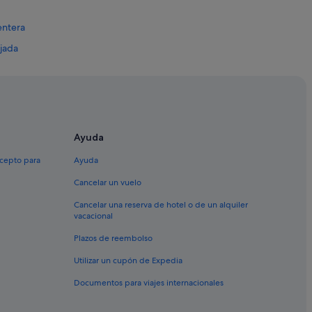
entera
jada
rca
Ayuda
xcepto para
Ayuda
Cancelar un vuelo
Cancelar una reserva de hotel o de un alquiler
vacacional
Plazos de reembolso
Utilizar un cupón de Expedia
Sóller
Documentos para viajes internacionales