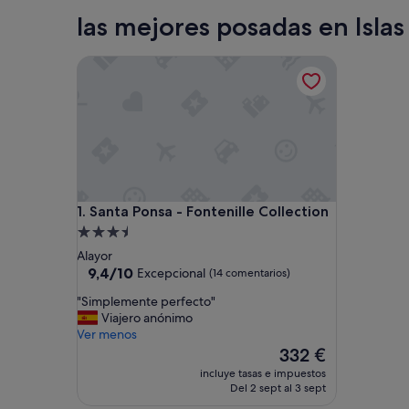
Palma de Mallorca
las mejores posadas en Islas
Santa Ponsa - Fontenille Collection
Santa Ponsa - Fontenille Collection
1. Santa Ponsa - Fontenille Collection
Alojamiento
de
Alayor
3.5 estrellas
9.4
9,4/10
Excepcional
(14 comentarios)
sobre
"
"Simplemente perfecto"
10,
S
Viajero anónimo
Excepcional,
i
Ver menos
(14 comentarios)
m
El
332 €
p
precio
incluye tasas e impuestos
l
actual
Del 2 sept al 3 sept
e
es