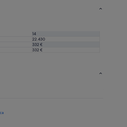
14
22.430
332 €
332 €
rca