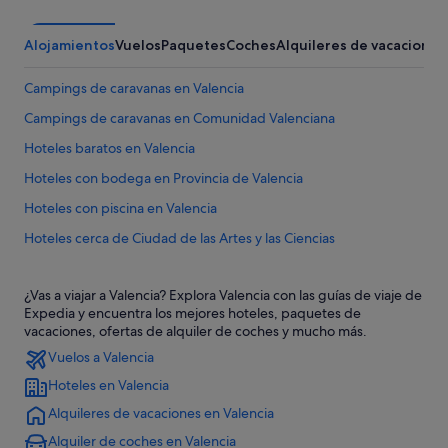
Alojamientos
Vuelos
Paquetes
Coches
Alquileres de vacaciones
Campings de caravanas en Valencia
Campings de caravanas en Comunidad Valenciana
Hoteles baratos en Valencia
Hoteles con bodega en Provincia de Valencia
Hoteles con piscina en Valencia
Hoteles cerca de Ciudad de las Artes y las Ciencias
Apartamentos en Valencia
¿Vas a viajar a Valencia? Explora Valencia con las guías de viaje de
Hoteles con restaurante en Provincia de Valencia
Expedia y encuentra los mejores hoteles, paquetes de
Hoteles de aventura en Provincia de Valencia
vacaciones, ofertas de alquiler de coches y mucho más.
Vuelos a Valencia
Castillos en Provincia de Valencia
Hoteles en Valencia
Pensiones en Estación de tren de València-Joaquín Sorolla
Alquileres de vacaciones en Valencia
Valencia hoteles
Alquiler de coches en Valencia