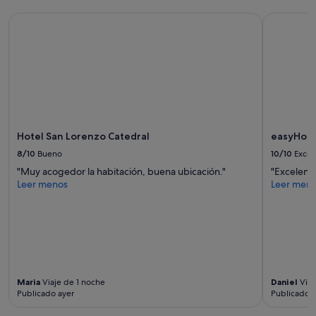
s
a
Hotel San Lorenzo Catedral
easyHotel 
g
r
e
a
t
h
o
s
t
Hotel San Lorenzo Catedral
easyHotel
,
8/10
Bueno
10/10
Excel
h
e
"Muy acogedor la habitación, buena ubicación."
"Excelent
l
Leer menos
Leer men
p
e
d
w
i
t
h
e
Maria
Viaje de 1 noche
Daniel
Viaj
Publicado ayer
Publicado h
v
e