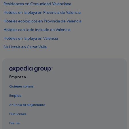
s
Residences en Comunidad Valenciana
i
Hoteles en la playa en Provincia de Valencia
n
c
Hoteles ecológicos en Provincia de Valencia
r
e
Hoteles con todo incluido en Valencia
d
Hoteles en la playa en Valencia
i
b
Sh Hotels en Ciutat Vella
l
e
Hoteles con piscina en Valencia
a
Hoteles cápsula en Valencia
n
d
Hoteles que aceptan mascotas en Comunidad Valenciana
t
Empresa
h
Hoteles con bodega en Comunidad Valenciana
e
Quiénes somos
Independent hoteles en Valencia
a
r
Empleo
Casas barco en Comunidad Valenciana
e
Anuncia tu alojamiento
a
Apartamentos en Valencia
v
Publicidad
Condominios en Provincia de Valencia
e
r
Prensa
Hoteles con todo incluido en Comunidad Valenciana
y