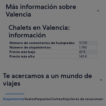
r
Más información sobre
y
t
Valencia
h
i
n
Chalets en Valencia:
g
w
información
e
n
Número de comentarios de huéspedes
11.175
e
Número de alojamientos
1.740
e
Precio más bajo
67 €
d
Precio más alto
143 €
e
d
.
T
Te acercamos a un mundo de
h
e
viajes
h
o
u
s
Alojamientos
Vuelos
Paquetes
Coches
Alquileres de vacaciones
O
e
i