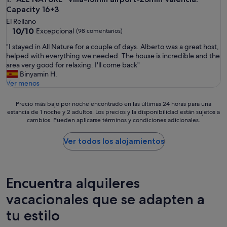
Capacity 16+3
El Rellano
10.0
10/10
Excepcional
(98 comentarios)
sobre
"
"I stayed in All Nature for a couple of days. Alberto was a great host,
10,
I
helped with everything we needed. The house is incredible and the
Excepcional,
s
area very good for relaxing. I'll come back"
(98 comentarios)
t
Binyamin H.
a
Ver menos
y
e
Precio
Precio más bajo por noche encontrado en las últimas 24 horas para una
d
estancia de 1 noche y 2 adultos. Los precios y la disponibilidad están sujetos a
más
i
cambios. Pueden aplicarse términos y condiciones adicionales.
bajo
n
por
A
noche
Ver todos los alojamientos
l
encontrado
l
en
N
las
a
últimas
Encuentra alquileres
t
24 horas
u
para
vacacionales que se adapten a
r
una
e
tu estilo
estancia
f
de