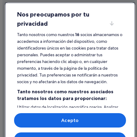
a
Cabañas en Provincia de Valencia
Cookies
c
Nos preocupamos por tu
Condominios en Comunidad Valenciana
k
Condiciones de uso
"
privacidad
Albergues en Estación de Valencia Nord
Información legal/contacto
Provincia de Valencia hoteles
Tanto nosotros como nuestros
16
socios almacenamos o
Pautas sobre el contenido y cómo denunciar contenido
accedemos a información del dispositivo, como
Hoteles para familias en Valencia
identificadores únicos en las cookies para tratar datos
Ayuda
Casas privadas de vacaciones en Valencia
personales. Puedes aceptar o administrar tus
Ayuda
Albergues en Comunidad Valenciana
preferencias haciendo clic abajo o, en cualquier
momento, a través de la página de la política de
Hoteles con conserje en Valencia
Cancelar un vuelo
privacidad. Tus preferencias se notificarán a nuestros
Hoteles LGTBQIA en Comunidad Valenciana
Cancelar una reserva de hotel o de un alquiler vacacional
socios y no afectarán a los datos de navegación.
Casas de campo en Provincia de Valencia
Plazos de reembolso
Tanto nosotros como nuestros asociados
Valencia hoteles
tratamos los datos para proporcionar:
Utilizar un cupón de Expedia
Hoteles que aceptan mascotas en Provincia de Valencia
Utilizar datos de localización geográfica precisa. Analizar
Documentos para viajes internacionales
activamente las características del dispositivo para su
Hoteles LGTBQIA en Valencia
identificación. Almacenar la información en un dispositivo
Acepto
y/o acceder a ella. Publicidad y contenido personalizados,
Hoteles románticos en Valencia
medición de publicidad y contenido, investigación de
audiencia y desarrollo de servicios.
Hoteles de golf en Provincia de Valencia
© 2026 Expedia, Inc., una empresa de Expedia Group. Todos los