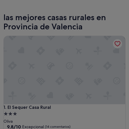
Sagunto
Cullera
las mejores casas rurales en
Provincia de Valencia
El Sequer Casa Rural
El Sequer Casa Rural
1. El Sequer Casa Rural
Alojamiento
de
Oliva
3.0 estrellas
9.8
9,8/10
Excepcional
(14 comentarios)