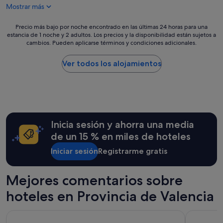
e
q
Mostrar más
c
u
i
e
Precio
Precio más bajo por noche encontrado en las últimas 24 horas para una
b
d
estancia de 1 noche y 2 adultos. Los precios y la disponibilidad están sujetos a
más
e
a
cambios. Pueden aplicarse términos y condiciones adicionales.
bajo
e
b
por
s
a
noche
Ver todos los alojamientos
m
n
encontrado
u
h
en
y
a
las
a
b
últimas
m
i
24 horas
a
t
para
b
a
Inicia sesión y ahorra una media
una
l
c
estancia
de un 15 % en miles de hoteles
e
i
de
y
o
Iniciar sesión
Registrarme gratis
1 noche
a
n
y
t
e
2 adultos.
e
s
Mejores comentarios sobre
Los
n
,
precios
t
hoteles en Provincia de Valencia
y
y
o
n
la
.
o
Barcelo Valencia Hotel
Hotel San 
disponibilidad
L
s