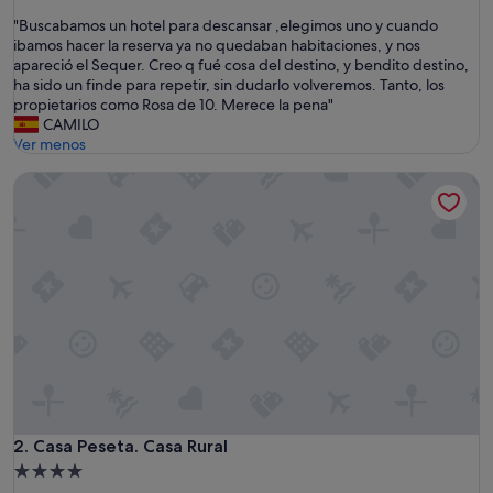
sobre
"
"Buscabamos un hotel para descansar ,elegimos uno y cuando
10,
B
ibamos hacer la reserva ya no quedaban habitaciones, y nos
Excepcional,
u
apareció el Sequer. Creo q fué cosa del destino, y bendito destino,
(14 comentarios)
s
ha sido un finde para repetir, sin dudarlo volveremos. Tanto, los
c
propietarios como Rosa de 10. Merece la pena"
a
CAMILO
b
Ver menos
a
Casa Peseta. Casa Rural
m
o
s
u
n
h
o
t
e
l
p
a
r
a
Casa Peseta. Casa Rural
2. Casa Peseta. Casa Rural
d
Alojamiento
e