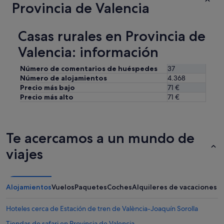
Provincia de Valencia
m
c
u
o
y
s
t
Casas rurales en Provincia de
a
r
d
Valencia: información
a
e
n
l
q
Número de comentarios de huéspedes
37
d
u
Número de alojamientos
4.368
e
i
Precio más bajo
71 €
s
l
Precio más alto
71 €
t
a
i
p
n
o
o
r
,
Te acercamos a un mundo de
l
y
o
viajes
b
q
e
u
n
e
d
s
Alojamientos
Vuelos
Paquetes
Coches
Alquileres de vacaciones
i
e
t
d
o
Hoteles cerca de Estación de tren de València-Joaquín Sorolla
u
d
e
e
Tiendas de safari en Provincia de Valencia