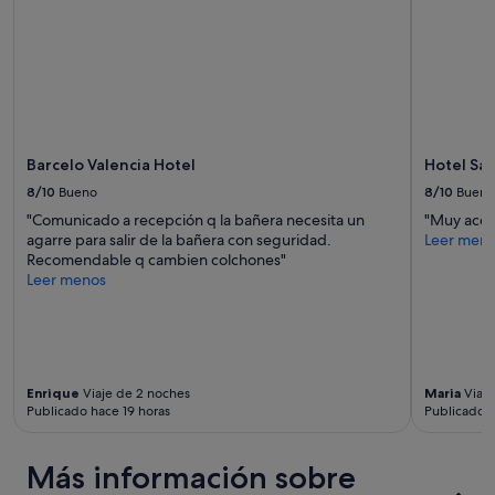
están
a
a
sujetos
s
p
a
c
a
cambios.
a
r
Pueden
m
e
aplicarse
a
c
términos
s
i
y
s
ó
condiciones
Barcelo Valencia Hotel
Hotel Sa
o
e
adicionales.
n
l
8/10
Bueno
8/10
Bueno
c
S
"Comunicado a recepción q la bañera necesita un
"Muy acog
ó
e
agarre para salir de la bañera con seguridad.
Leer men
m
q
Recomendable q cambien colchones"
o
u
Leer menos
d
e
a
r
s
.
y
C
l
r
a
e
Enrique
Viaje de 2 noches
Maria
Viaje
c
o
Publicado hace 19 horas
Publicado h
a
q
l
f
l
Más información sobre
u
e
é