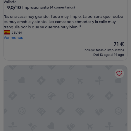
de
Vallada
s
4.0 estrellas
9.0
9,0/10
c
Impresionante
(4 comentarios)
sobre
a
"
"Es una casa muy grande. Todo muy limpio. La persona que recibe
10,
n
E
es muy amable y atento. Las camas son cómodas y la calle muy
Impresionante,
s
s
tranquila por lo que se duerme muy bien. "
(4 comentarios)
a
u
Javier
r
n
Ver menos
,
a
El
71 €
e
c
precio
l
incluye tasas e impuestos
a
actual
e
Del 13 ago al 14 ago
s
es
g
a
de
i
La Baranda
m
71 €
m
u
o
y
s
g
u
r
n
a
o
n
y
d
c
e
u
.
a
T
n
o
d