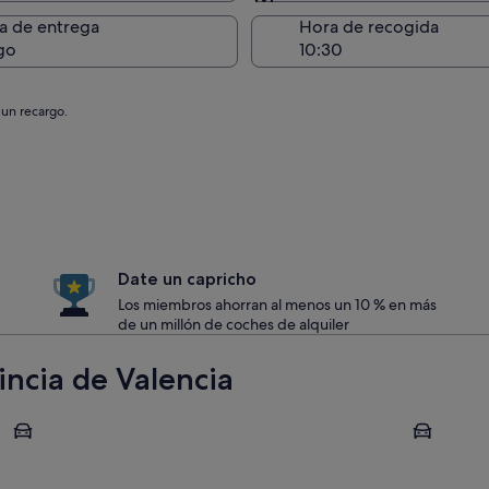
Entrega en el lugar de 
a de entrega
Hora de recogida
go
 un recargo.
Date un capricho
Los miembros ahorran al menos un 10 % en más
de un millón de coches de alquiler
ncia de Valencia
Valencia
Cullera