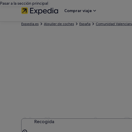
Pasar a la sección principal
Comprar viaje
Expedia.es
Alquiler de coches
España
Comunidad Valencian
Alquilar un coche en P
Recogida