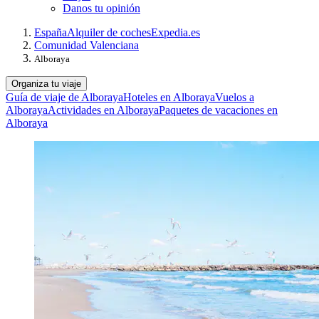
Danos tu opinión
España
Alquiler de coches
Expedia.es
Comunidad Valenciana
Alboraya
Organiza tu viaje
Guía de viaje de Alboraya
Hoteles en Alboraya
Vuelos a
Alboraya
Actividades en Alboraya
Paquetes de vacaciones en
Alboraya