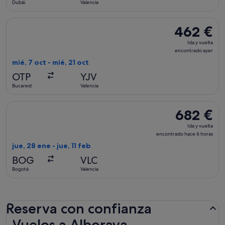
Dubái
Valencia
3 días
Seleccionar vuelo de Tarom-Romanian Air Transport, con salid
462 €
462 €
Ida
Ida y vuelta
y
encontrado ayer
vuelta,
mié, 7 oct - mié, 21 oct
encontrado
OTP
YJV
ayer
Bucarest
Valencia
Seleccionar vuelo de Air Europa, con salida el jue, 28 ene de
682 €
682 €
Ida
Ida y vuelta
y
encontrado hace 6 horas
vuelta,
jue, 28 ene - jue, 11 feb
encontrado
BOG
VLC
hace
Bogotá
Valencia
6 horas
Reserva con confianza
Vuelos a Alboraya
Vuelos a Alboraya