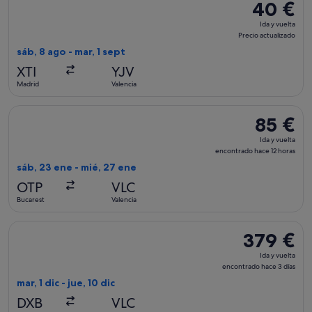
40 €
40 €
Ida
Ida y vuelta
y
Precio actualizado
vuelta,
sáb, 8 ago - mar, 1 sept
Precio
XTI
YJV
actualizado
Madrid
Valencia
Seleccionar vuelo de Wizz Air Malta, con salida el sáb, 23 en
85 €
85 €
Ida
Ida y vuelta
y
encontrado hace 12 horas
vuelta,
sáb, 23 ene - mié, 27 ene
encontrad
OTP
VLC
hace
Bucarest
Valencia
12 horas
Seleccionar vuelo de Austrian Airlines, con salida el mar, 1 d
379 €
379 €
Ida
Ida y vuelta
y
encontrado hace 3 días
vuelta,
mar, 1 dic - jue, 10 dic
encontrado
DXB
VLC
hace