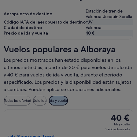
Estación de tren de
Aeropuerto de destino
Valencia-Joaquín Sorolla
Código IATA del aeropuerto de destino
YJV
Ciudad de destino
Valencia
Precio de ida y vuelta
40 €
Vuelos populares a Alboraya
Los precios mostrados han estado disponibles en los
últimos siete días, a partir de 20 € para vuelos de solo ida
y 40 € para vuelos de ida y vuelta, durante el periodo
especificado. Los precios y la disponibilidad están sujetos
a cambios. Pueden aplicarse condiciones adicionales.
Todas las ofertas
Solo ida
Ida y vuelta
Seleccionar vuelo de Intermodalidad de Levante S.A., con sali
40 €
40 €
Ida
Ida y vuelta
y
Precio actualizado
vuelta,
sáb, 8 ago - mar, 1 sept