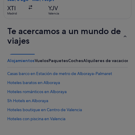
Precio
XTI
YJV
actualizado
Madrid
Valencia
Te acercamos a un mundo de
viajes
Alojamientos
Vuelos
Paquetes
Coches
Alquileres de vacaciones
Casas barco en Estación de metro de Alboraya-Palmaret
Hoteles baratos en Alboraya
Hoteles románticos en Alboraya
Sh Hotels en Alboraya
Hoteles boutique en Centro de Valencia
Hoteles con piscina en Valencia
Casas privadas de vacaciones en Alboraya