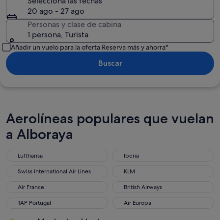
Selecciona las fechas
20 ago - 27 ago
Personas y clase de cabina
1 persona, Turista
Añadir un vuelo para la oferta Reserva más y ahorra*
Buscar
Aerolíneas populares que vuelan
a Alboraya
Lufthansa
Iberia
Lufthansa
Iberia
Swiss International Air Lines
KLM
Swiss International Air Lines
KLM
Air France
British Airways
Air France
British Airways
TAP Portugal
Air Europa
TAP Portugal
Air Europa