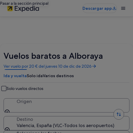
Pasar a la sección principal
Descargar app
Vuelos baratos a Alboraya
Se
Ver vuelo por 20 € del jueves 10 de dic de 2026
abre
Ida y vuelta
Solo ida
Varios destinos
en
una
ventana
Solo vuelos directos
nueva
Origen
Destino
Valencia, España (VLC-Todos los aeropuertos)