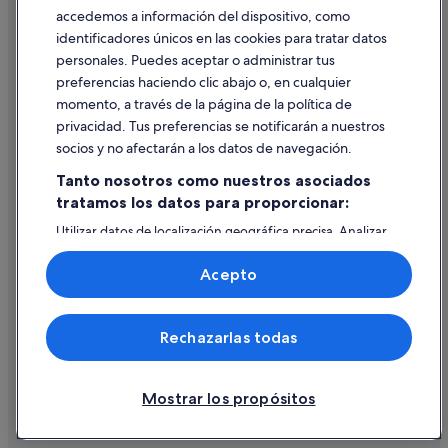
Casas rurales en Alboraya
accedemos a información del dispositivo, como
identificadores únicos en las cookies para tratar datos
Apartamentos en Alboraya
Ayuda
personales. Puedes aceptar o administrar tus
Hoteles cerca de Estación de metro de Alboraya-Peris Aragó
Ayuda
preferencias haciendo clic abajo o, en cualquier
Hoteles boutique en Alboraya
momento, a través de la página de la política de
Cancelar un vuelo
privacidad. Tus preferencias se notificarán a nuestros
Pensiones en Alboraya
Cancelar una reserva de hotel o de un alquiler vacacional
socios y no afectarán a los datos de navegación.
Independent hoteles en Alboraya
Plazos de reembolso
Tanto nosotros como nuestros asociados
Campings de caravanas en Alboraya
tratamos los datos para proporcionar:
Utilizar un cupón de Expedia
B&B en Tavernes Blanques
Utilizar datos de localización geográfica precisa. Analizar
Documentos para viajes internacionales
activamente las características del dispositivo para su
identificación. Almacenar la información en un dispositivo
Acepto
y/o acceder a ella. Publicidad y contenido personalizados,
medición de publicidad y contenido, investigación de
audiencia y desarrollo de servicios.
© 2026 Expedia, Inc., una empresa de Expedia Group. Todos los
Rechazarlas todas
Lista de asociados (proveedores)
derechos reservados. Expedia y el logotipo de Expedia son marcas
comerciales o marcas comerciales registradas de Expedia, Inc.
Vacationspot, S.L., Agencia de Viajes, I-AV-0000631.3.
Mostrar los propósitos