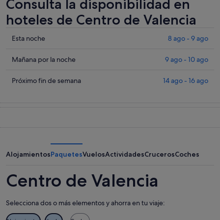
Consulta la disponibilidad en
hoteles de Centro de Valencia
Comprueba
Esta noche
8 ago - 9 ago
los
precios
Comprueba
Mañana por la noche
9 ago - 10 ago
en
los
Centro
precios
Comprueba
Próximo fin de semana
14 ago - 16 ago
de
en
los
Valencia
Centro
precios
para
de
en
esta
Valencia
Centro
noche,
para
de
8
mañana
Valencia
ago
por
para
Alojamientos
Paquetes
Vuelos
Actividades
Cruceros
Coches
-
la
el
9
noche,
próximo
Centro de Valencia
ago
9
fin
ago
de
Selecciona dos o más elementos y ahorra en tu viaje:
-
semana,
10
14