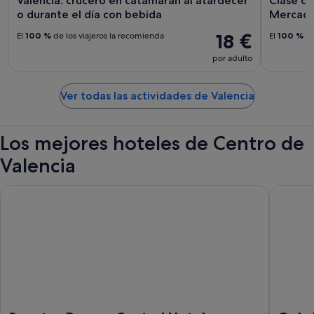
Valencia: crucero en catamarán al atardecer
Clase de
o durante el día con bebida
Mercado 
18 €
El
100 %
de los viajeros la recomienda
El
100 %
de
por adulto
Ver todas las actividades de Valencia
Los mejores hoteles de Centro de
Valencia
Senator Parque Central Hotel
Only YOU