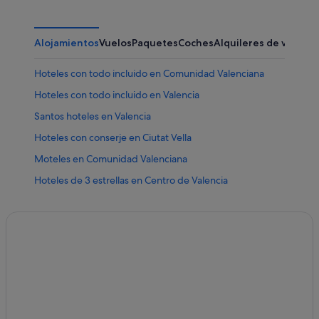
Alojamientos
Vuelos
Paquetes
Coches
Alquileres de vacaci
Hoteles con todo incluido en Comunidad Valenciana
Hoteles con todo incluido en Valencia
Santos hoteles en Valencia
Hoteles con conserje en Ciutat Vella
Moteles en Comunidad Valenciana
Hoteles de 3 estrellas en Centro de Valencia
Pensiones en Estación de tren de València-Joaquín
Sorolla
Hoteles LGTBQIA en Centro de Valencia
Hoteles cerca de Ciudad de las Artes y las Ciencias
Hoteles para familias en Ciutat Vella
Hoteles LGTBQIA en Valencia