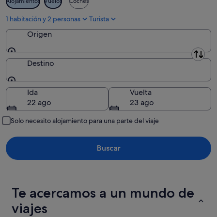
Alojamientos
Vuelos
Coches
ago
ago
-
1 habitación y 2 personas
Turista
16
Origen
ago
Origen
Destino
Destino
Ida
Vuelta
22 ago
23 ago
Solo necesito alojamiento para una parte del viaje
Buscar
Te acercamos a un mundo de
viajes