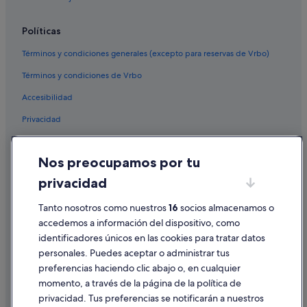
B&B en Provincia de Valencia
Casas en árboles en Comunidad Valenciana
Políticas
Hoteles cápsula en Comunidad Valenciana
Términos y condiciones generales (excepto para reservas de Vrbo)
Comunidad Valenciana hoteles
Términos y condiciones de Vrbo
Hoteles cerca de Plaza del Ayuntamiento
Accesibilidad
Hoteles cerca de Museo Colegio del Arte Mayor de la
Seda
Privacidad
Hoteles de esquí en Valencia
Cookies
Nos preocupamos por tu
Cruceros en Valencia
Condiciones de uso
privacidad
Ace Hotel en Valencia
Información legal/contacto
Campings de caravanas en Comunidad Valenciana
Pautas sobre el contenido y cómo denunciar contenido
Tanto nosotros como nuestros
16
socios almacenamos o
Condominios en Valencia
accedemos a información del dispositivo, como
identificadores únicos en las cookies para tratar datos
Ayuda
personales. Puedes aceptar o administrar tus
Ayuda
preferencias haciendo clic abajo o, en cualquier
momento, a través de la página de la política de
Cancelar un vuelo
privacidad. Tus preferencias se notificarán a nuestros
Cancelar una reserva de hotel o de un alquiler vacacional