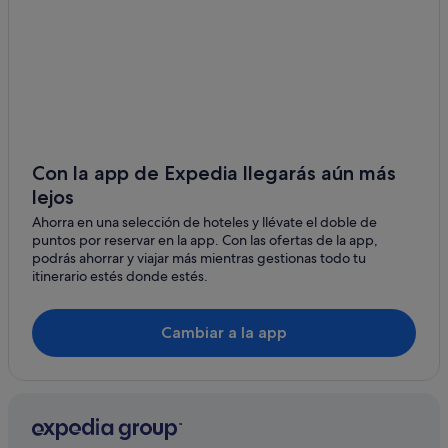
Hoteles en la playa en Provincia de Valencia
Room Mate Hotels en Valencia
Hoteles cerca de Edificio histórico Lonja de la Seda
Valencia hoteles
Hoteles de 5 estrellas en Centro de Valencia
Apartoteles en Provincia de Valencia
Con la app de Expedia llegarás aún más
Pensiones en Valencia
lejos
El Mercat hoteles
Ahorra en una selección de hoteles y llévate el doble de
puntos por reservar en la app. Con las ofertas de la app,
Hoteles baratos en Ciutat Vella
podrás ahorrar y viajar más mientras gestionas todo tu
Hoteles con bodega en Comunidad Valenciana
itinerario estés donde estés.
Provincia de Valencia hoteles
Cambiar a la app
Casas rurales en Comunidad Valenciana
Nh Hotels en Centro de Valencia
Hoteles boutique en Centro de Valencia
Hoteles que aceptan mascotas en Valencia