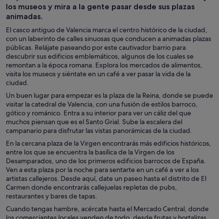
los museos y mira a la gente pasar desde sus plazas
animadas.
El casco antiguo de Valencia marca el centro histórico de la ciudad,
con un laberinto de calles sinuosas que conducen a animadas plazas
públicas. Relájate paseando por este cautivador barrio para
descubrir sus edificios emblemáticos, algunos de los cuales se
remontan a la época romana. Explora los mercados de alimentos,
visita los museos y siéntate en un café a ver pasar la vida de la
ciudad.
Un buen lugar para empezar es la plaza de la Reina, donde se puede
visitar la catedral de Valencia, con una fusión de estilos barroco,
gótico y románico. Entra a su interior para ver un cáliz del que
muchos piensan que es el Santo Grial. Sube la escalera del
campanario para disfrutar las vistas panorámicas de la ciudad.
En la cercana plaza de la Virgen encontrarás más edificios históricos,
entre los que se encuentra la basílica de la Virgen de los
Desamparados, uno de los primeros edificios barrocos de España.
Ven a esta plaza por la noche para sentarte en un café a ver a los
artistas callejeros. Desde aquí, date un paseo hasta el distrito de El
Carmen donde encontrarás callejuelas repletas de pubs,
restaurantes y bares de tapas.
Cuando tengas hambre, acércate hasta el Mercado Central, donde
los comerciantes locales venden de todo, desde frutas y hortalizas