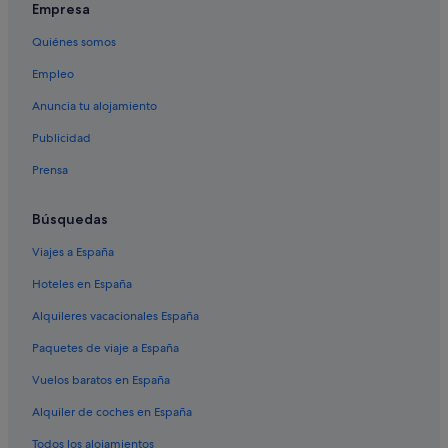
Apartoteles en Comunidad Valenciana
Empresa
Hoteles cerca de La Lonja de la Seda
Quiénes somos
Hoteles de 4 estrellas en Centro de Valencia
Empleo
Hoteles con spa en Valencia
Anuncia tu alojamiento
Cabañas en Valencia
Publicidad
Hoteles de golf en Valencia
Prensa
Hoteles cerca de Mercado central
Hoteles con casino en Ciutat Vella
Búsquedas
Hoteles históricos en Ciutat Vella
Viajes a España
Hoteles románticos en Valencia
Hoteles en España
Casas de campo en Comunidad Valenciana
Alquileres vacacionales España
Casas de huéspedes en Comunidad Valenciana
Paquetes de viaje a España
Ciutat Vella hoteles
Vuelos baratos en España
B&B en Valencia
Alquiler de coches en España
Hoteles con piscina en Valencia
Todos los alojamientos