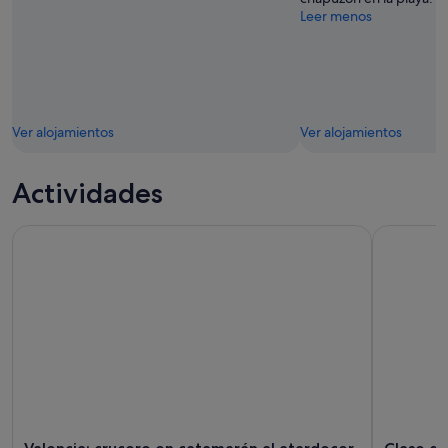
Leer menos
Ver alojamientos
Ver alojamientos
Actividades
Valencia: crucero en catamarán al atardecer o durante el dí
Clase de C