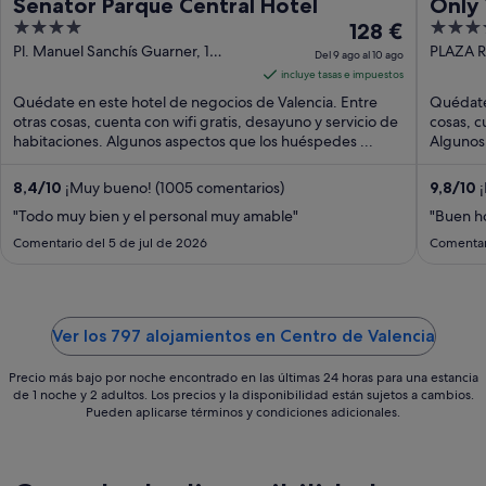
Senator Parque Central Hotel
Only 
4
El
5
128 €
out
precio
out
Pl. Manuel Sanchís Guarner, 1
PLAZA R
Del 9 ago al 10 ago
Valencia Valencia
Valenci
of
es
of
incluye tasas e impuestos
5
de
5
Quédate en este hotel de negocios de Valencia. Entre
Quédate 
128 €
otras cosas, cuenta con wifi gratis, desayuno y servicio de
cosas, c
habitaciones. Algunos aspectos que los huéspedes ...
por
Algunos
noche
del
8,4
/
10
¡Muy bueno! (1005 comentarios)
9,8
/
10
¡
9
"Todo muy bien y el personal muy amable"
"Buen ho
ago
Comentario del 5 de jul de 2026
Comentar
al
10
ago
Ver los 797 alojamientos en Centro de Valencia
Precio más bajo por noche encontrado en las últimas 24 horas para una estancia
de 1 noche y 2 adultos. Los precios y la disponibilidad están sujetos a cambios.
Pueden aplicarse términos y condiciones adicionales.